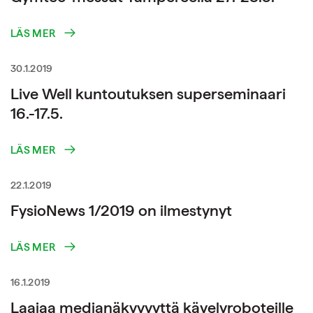
LÄS MER
30.1.2019
Live Well kuntoutuksen superseminaari
16.-17.5.
LÄS MER
22.1.2019
FysioNews 1/2019 on ilmestynyt
LÄS MER
16.1.2019
Laajaa medianäkyvyyttä kävelyroboteille