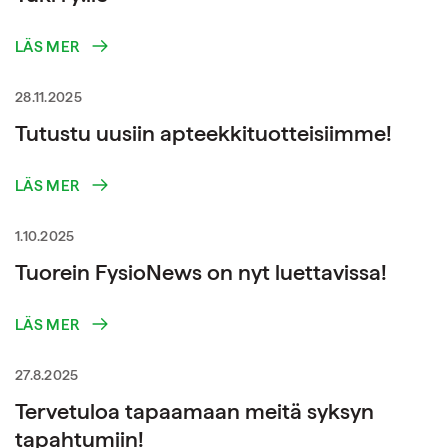
LÄS MER
28.11.2025
Tutustu uusiin apteekkituotteisiimme!
LÄS MER
1.10.2025
Tuorein FysioNews on nyt luettavissa!
LÄS MER
27.8.2025
Tervetuloa tapaamaan meitä syksyn
tapahtumiin!