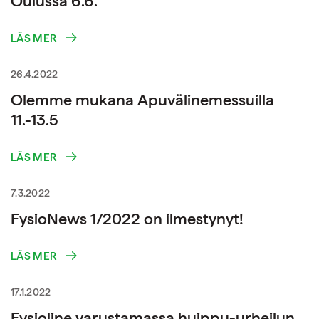
Oulussa 6.6.
LÄS MER
26.4.2022
Olemme mukana Apuvälinemessuilla
11.-13.5
LÄS MER
7.3.2022
FysioNews 1/2022 on ilmestynyt!
LÄS MER
17.1.2022
Fysioline varustamassa huippu-urheilun