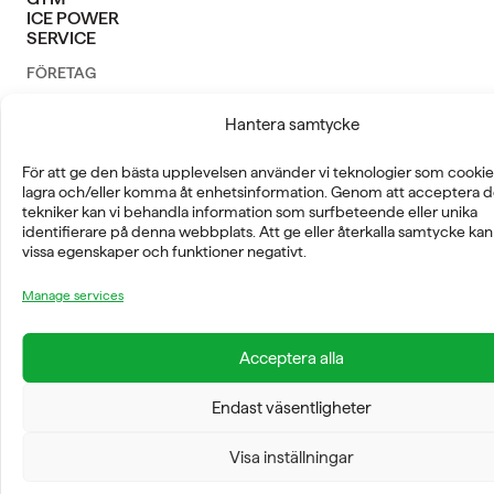
ICE POWER
SERVICE
FÖRETAG
OM OSS
Hantera samtycke
För att ge den bästa upplevelsen använder vi teknologier som cookies
lagra och/eller komma åt enhetsinformation. Genom att acceptera d
tekniker kan vi behandla information som surfbeteende eller unika
identifierare på denna webbplats. Att ge eller återkalla samtycke ka
vissa egenskaper och funktioner negativt.
FYSIOLINE OY © 2026
Manage services
Acceptera alla
Endast väsentligheter
Visa inställningar