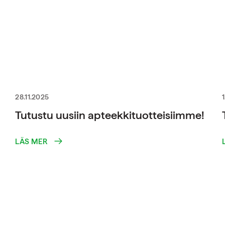
28.11.2025
Tutustu uusiin apteekkituotteisiimme!
LÄS MER