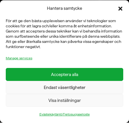
Hantera samtycke
För att ge den bästa upplevelsen använder vi teknologier som
Service av
cookies för att lagra och/eller komma åt enhetsinformation.
Genom att acceptera dessa tekniker kan vi behandla information
som surfbeteende eller unika identifierare på denna webbplats.
gymutrustning
Att ge eller återkalla samtycke kan påverka vissa egenskaper och
funktioner negativt.
och
Manage services
rehabiliteringsutrus
Acceptera alla
Endast väsentligheter
Visa inställningar
Evästekäytäntö
Tietosuojaseloste
Fysioline Service