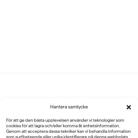
Fysioline Sweden AB
Hantera samtycke
E-POST
För att ge den bästa upplevelsen använder vi teknologier som
info@fysioline.se
cookies för att lagra och/eller komma åt enhetsinformation.
Genom att acceptera dessa tekniker kan vi behandla information
TELEFON
som surfbeteende eller unika identifierare på denna webbplats.