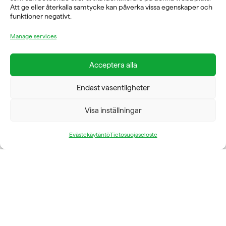
Att ge eller återkalla samtycke kan påverka vissa egenskaper och
08-760 6100
funktioner negativt.
ADRESS
Manage services
Rosendalsvägen 18b, SE-14143 Huddinge
VERKSAMHETSOMRÅDEN
Acceptera alla
REHABILITERING
Endast väsentligheter
GYM
ICE POWER
SERVICE
Visa inställningar
FÖRETAG
Evästekäytäntö
Tietosuojaseloste
OM OSS
FYSIOLINE OY © 2026