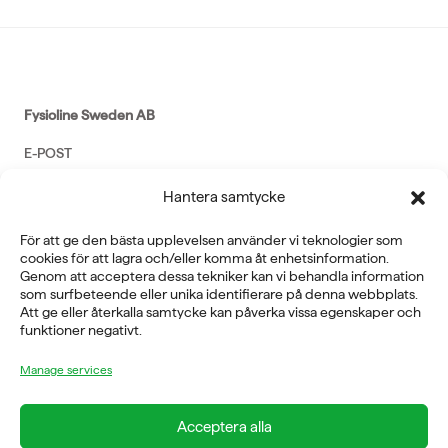
Fysioline Sweden AB
E-POST
info@fysioline.se
Hantera samtycke
TELEFON
För att ge den bästa upplevelsen använder vi teknologier som
cookies för att lagra och/eller komma åt enhetsinformation.
08-760 6100
Genom att acceptera dessa tekniker kan vi behandla information
som surfbeteende eller unika identifierare på denna webbplats.
ADRESS
Att ge eller återkalla samtycke kan påverka vissa egenskaper och
funktioner negativt.
Rosendalsvägen 18b, SE-14143 Huddinge
VERKSAMHETSOMRÅDEN
Manage services
REHABILITERING
GYM
Acceptera alla
ICE POWER