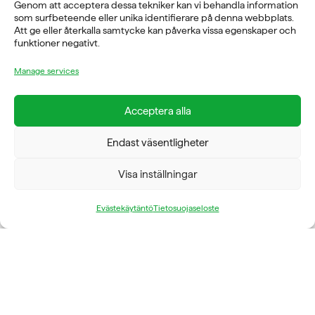
Genom att acceptera dessa tekniker kan vi behandla information
TELEFON
som surfbeteende eller unika identifierare på denna webbplats.
Att ge eller återkalla samtycke kan påverka vissa egenskaper och
08-760 6100
funktioner negativt.
ADRESS
Manage services
Rosendalsvägen 18b, SE-14143 Huddinge
VERKSAMHETSOMRÅDEN
Acceptera alla
REHABILITERING
GYM
Endast väsentligheter
ICE POWER
SERVICE
Visa inställningar
FÖRETAG
Evästekäytäntö
Tietosuojaseloste
OM OSS
FYSIOLINE OY © 2026