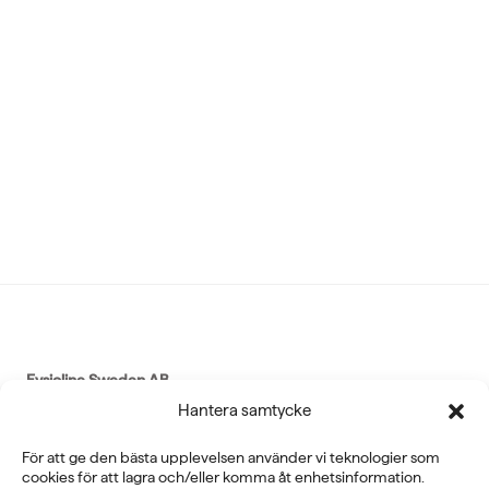
Fysioline Sweden AB
Hantera samtycke
E-POST
För att ge den bästa upplevelsen använder vi teknologier som
info@fysioline.se
cookies för att lagra och/eller komma åt enhetsinformation.