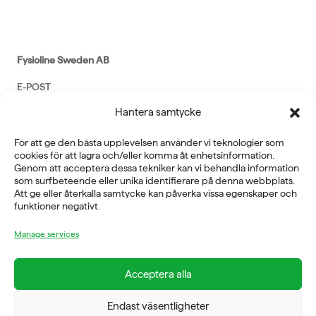
Fysioline Sweden AB
E-POST
Hantera samtycke
info@fysioline.se
TELEFON
För att ge den bästa upplevelsen använder vi teknologier som
cookies för att lagra och/eller komma åt enhetsinformation.
08-760 6100
Genom att acceptera dessa tekniker kan vi behandla information
som surfbeteende eller unika identifierare på denna webbplats.
Att ge eller återkalla samtycke kan påverka vissa egenskaper och
ADRESS
funktioner negativt.
Rosendalsvägen 18b, SE-14143 Huddinge
VERKSAMHETSOMRÅDEN
Manage services
REHABILITERING
GYM
Acceptera alla
ICE POWER
SERVICE
Endast väsentligheter