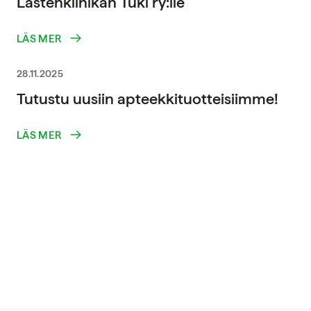
Lastenklinikan Tuki ry:lle
LÄS MER
28.11.2025
Tutustu uusiin apteekkituotteisiimme!
LÄS MER