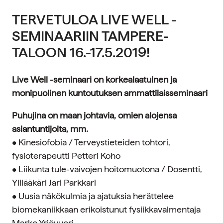
TERVETULOA LIVE WELL -
SEMINAARIIN TAMPERE-
TALOON 16.-17.5.2019!
Live Well -seminaari on korkealaatuinen ja
monipuolinen kuntoutuksen ammattilaisseminaari
Puhujina on maan johtavia, omien alojensa
asiantuntijoita, mm.
• Kinesiofobia / Terveystieteiden tohtori,
fysioterapeutti Petteri Koho
• Liikunta tule-vaivojen hoitomuotona / Dosentti,
Ylilääkäri Jari Parkkari
• Uusia näkökulmia ja ajatuksia herättelee
biomekaniikkaan erikoistunut fysiikkavalmentaja
Marko Yrjövuori