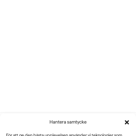
Hantera samtycke
För att ge den bästa upplevelsen använder vi teknologier som