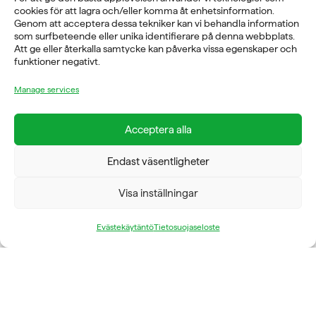
Fysioline Sweden AB
cookies för att lagra och/eller komma åt enhetsinformation.
Genom att acceptera dessa tekniker kan vi behandla information
E-POST
som surfbeteende eller unika identifierare på denna webbplats.
Att ge eller återkalla samtycke kan påverka vissa egenskaper och
info@fysioline.se
funktioner negativt.
TELEFON
Manage services
08-760 6100
Acceptera alla
ADRESS
Endast väsentligheter
Rosendalsvägen 18b, SE-14143 Huddinge
VERKSAMHETSOMRÅDEN
Visa inställningar
REHABILITERING
GYM
Evästekäytäntö
Tietosuojaseloste
ICE POWER
SERVICE
FÖRETAG
OM OSS