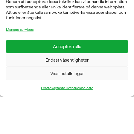
Genom att acceptera dessa tekniker kan vi behandla information
som surfbeteende eller unika identifierare på denna webbplats.
E-POST
Att ge eller återkalla samtycke kan påverka vissa egenskaper och
funktioner negativt.
info@fysioline.se
Manage services
TELEFON
08-760 6100
Acceptera alla
ADRESS
Endast väsentligheter
Rosendalsvägen 18b, SE-14143 Huddinge
VERKSAMHETSOMRÅDEN
Visa inställningar
REHABILITERING
GYM
Evästekäytäntö
Tietosuojaseloste
ICE POWER
SERVICE
FÖRETAG
OM OSS