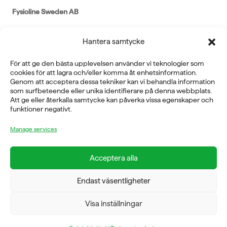
Fysioline Sweden AB
E-POST
Hantera samtycke
info@fysioline.se
För att ge den bästa upplevelsen använder vi teknologier som
TELEFON
cookies för att lagra och/eller komma åt enhetsinformation.
Genom att acceptera dessa tekniker kan vi behandla information
08-760 6100
som surfbeteende eller unika identifierare på denna webbplats.
Att ge eller återkalla samtycke kan påverka vissa egenskaper och
ADRESS
funktioner negativt.
Rosendalsvägen 18b, SE-14143 Huddinge
Manage services
VERKSAMHETSOMRÅDEN
REHABILITERING
Acceptera alla
GYM
ICE POWER
Endast väsentligheter
SERVICE
FÖRETAG
Visa inställningar
OM OSS