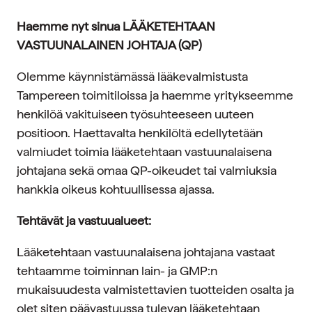
Haemme nyt sinua LÄÄKETEHTAAN
VASTUUNALAINEN JOHTAJA (QP)
Olemme käynnistämässä lääkevalmistusta
Tampereen toimitiloissa ja haemme yritykseemme
henkilöä vakituiseen työsuhteeseen uuteen
positioon. Haettavalta henkilöltä edellytetään
valmiudet toimia lääketehtaan vastuunalaisena
johtajana sekä omaa QP-oikeudet tai valmiuksia
hankkia oikeus kohtuullisessa ajassa.
Tehtävät ja vastuualueet:
Lääketehtaan vastuunalaisena johtajana vastaat
tehtaamme toiminnan lain- ja GMP:n
mukaisuudesta valmistettavien tuotteiden osalta ja
olet siten päävastuussa tulevan lääketehtaan