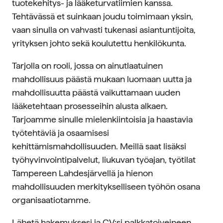
tuotekehitys- ja lääketurvatiimien kanssa.
Tehtävässä et suinkaan joudu toimimaan yksin,
vaan sinulla on vahvasti tukenasi asiantuntijoita,
yrityksen johto sekä koulutettu henkilökunta.
Tarjolla on rooli, jossa on ainutlaatuinen
mahdollisuus päästä mukaan luomaan uutta ja
mahdollisuutta päästä vaikuttamaan uuden
lääketehtaan prosesseihin alusta alkaen.
Tarjoamme sinulle mielenkiintoisia ja haastavia
työtehtäviä ja osaamisesi
kehittämismahdollisuuden. Meillä saat lisäksi
työhyvinvointipalvelut, liukuvan työajan, työtilat
Tampereen Lahdesjärvellä ja hienon
mahdollisuuden merkitykselliseen työhön osana
organisaatiotamme.
Lähetä hakemuksesi ja CV:si palkkatoiveineen