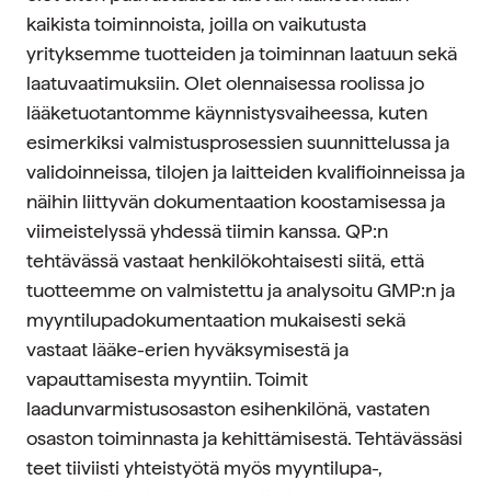
kaikista toiminnoista, joilla on vaikutusta
yrityksemme tuotteiden ja toiminnan laatuun sekä
laatuvaatimuksiin. Olet olennaisessa roolissa jo
lääketuotantomme käynnistysvaiheessa, kuten
esimerkiksi valmistusprosessien suunnittelussa ja
validoinneissa, tilojen ja laitteiden kvalifioinneissa ja
näihin liittyvän dokumentaation koostamisessa ja
viimeistelyssä yhdessä tiimin kanssa. QP:n
tehtävässä vastaat henkilökohtaisesti siitä, että
tuotteemme on valmistettu ja analysoitu GMP:n ja
myyntilupadokumentaation mukaisesti sekä
vastaat lääke-erien hyväksymisestä ja
vapauttamisesta myyntiin. Toimit
laadunvarmistusosaston esihenkilönä, vastaten
osaston toiminnasta ja kehittämisestä. Tehtävässäsi
teet tiiviisti yhteistyötä myös myyntilupa-,