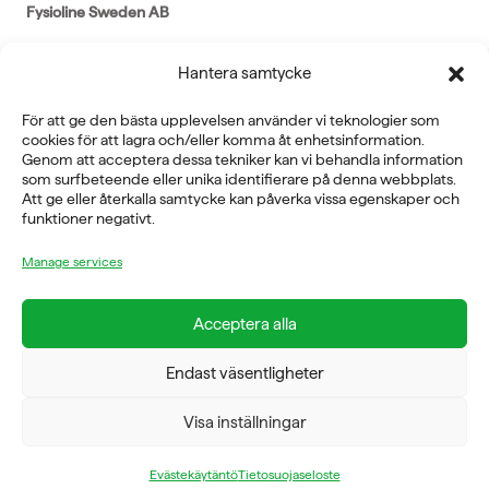
Fysioline Sweden AB
E-POST
Hantera samtycke
info@fysioline.se
För att ge den bästa upplevelsen använder vi teknologier som
TELEFON
cookies för att lagra och/eller komma åt enhetsinformation.
Genom att acceptera dessa tekniker kan vi behandla information
08-760 6100
som surfbeteende eller unika identifierare på denna webbplats.
Att ge eller återkalla samtycke kan påverka vissa egenskaper och
funktioner negativt.
ADRESS
Rosendalsvägen 18b, SE-14143 Huddinge
Manage services
VERKSAMHETSOMRÅDEN
REHABILITERING
Acceptera alla
GYM
ICE POWER
Endast väsentligheter
SERVICE
FÖRETAG
Visa inställningar
OM OSS
Evästekäytäntö
Tietosuojaseloste