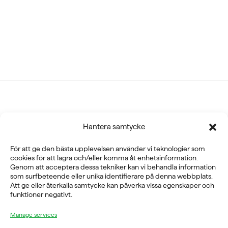
Fysioline Sweden AB
Hantera samtycke
E-POST
För att ge den bästa upplevelsen använder vi teknologier som
cookies för att lagra och/eller komma åt enhetsinformation.
info@fysioline.se
Genom att acceptera dessa tekniker kan vi behandla information
som surfbeteende eller unika identifierare på denna webbplats.
TELEFON
Att ge eller återkalla samtycke kan påverka vissa egenskaper och
funktioner negativt.
08-760 6100
Manage services
ADRESS