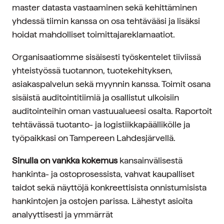
master datasta vastaaminen sekä kehittäminen
yhdessä tiimin kanssa on osa tehtävääsi ja lisäksi
hoidat mahdolliset toimittajareklamaatiot.
Organisaatiomme sisäisesti työskentelet tiiviissä
yhteistyössä tuotannon, tuotekehityksen,
asiakaspalvelun sekä myynnin kanssa. Toimit osana
sisäistä auditointitiimiä ja osallistut ulkoisiin
auditointeihin oman vastuualueesi osalta. Raportoit
tehtävässä tuotanto- ja logistiikkapäällikölle ja
työpaikkasi on Tampereen Lahdesjärvellä.
Sinulla on vankka kokemus
kansainvälisestä
hankinta- ja ostoprosessista, vahvat kaupalliset
taidot sekä näyttöjä konkreettisista onnistumisista
hankintojen ja ostojen parissa. Lähestyt asioita
analyyttisesti ja ymmärrät