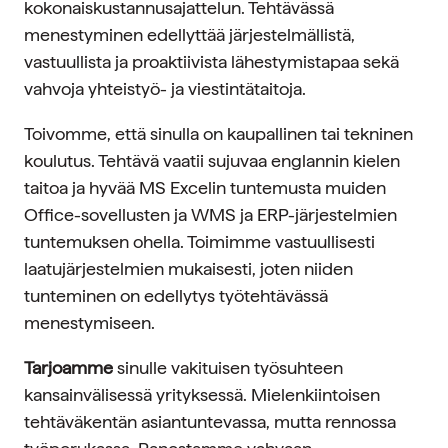
kokonaiskustannusajattelun. Tehtävässä
menestyminen edellyttää järjestelmällistä,
vastuullista ja proaktiivista lähestymistapaa sekä
vahvoja yhteistyö- ja viestintätaitoja.
Toivomme, että sinulla on kaupallinen tai tekninen
koulutus. Tehtävä vaatii sujuvaa englannin kielen
taitoa ja hyvää MS Excelin tuntemusta muiden
Office-sovellusten ja WMS ja ERP-järjestelmien
tuntemuksen ohella. Toimimme vastuullisesti
laatujärjestelmien mukaisesti, joten niiden
tunteminen on edellytys työtehtävässä
menestymiseen.
Tarjoamme
sinulle vakituisen työsuhteen
kansainvälisessä yrityksessä. Mielenkiintoisen
tehtäväkentän asiantuntevassa, mutta rennossa