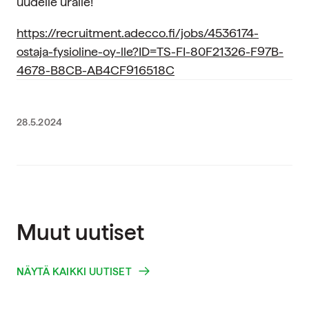
uudelle uralle!
https://recruitment.adecco.fi/jobs/4536174-
ostaja-fysioline-oy-lle?ID=TS-FI-80F21326-F97B-
4678-B8CB-AB4CF916518C
28.5.2024
Muut uutiset
NÄYTÄ KAIKKI UUTISET