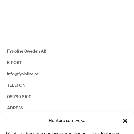
Fysioline Sweden AB
E-POST
info@fysioline.se
TELEFON
08-760 6100
ADRESS
Rosendalsvägen 18b, SE-14143 Huddinge
Hantera samtycke
VERKSAMHETSOMRÅDEN
För att ge den bästa upplevelsen använder vi teknologier som