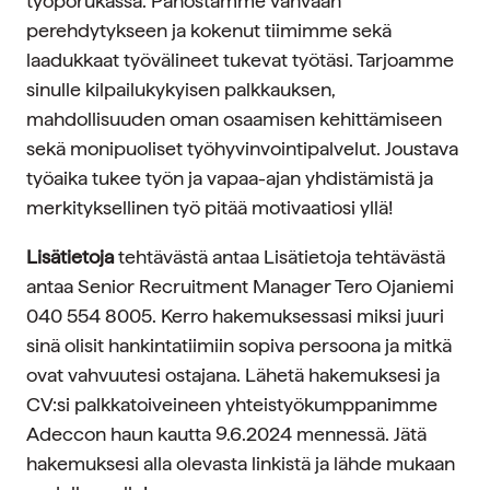
työporukassa. Panostamme vahvaan
perehdytykseen ja kokenut tiimimme sekä
laadukkaat työvälineet tukevat työtäsi. Tarjoamme
sinulle kilpailukykyisen palkkauksen,
mahdollisuuden oman osaamisen kehittämiseen
sekä monipuoliset työhyvinvointipalvelut. Joustava
työaika tukee työn ja vapaa-ajan yhdistämistä ja
merkityksellinen työ pitää motivaatiosi yllä!
Lisätietoja
tehtävästä antaa Lisätietoja tehtävästä
antaa Senior Recruitment Manager Tero Ojaniemi
040 554 8005. Kerro hakemuksessasi miksi juuri
sinä olisit hankintatiimiin sopiva persoona ja mitkä
ovat vahvuutesi ostajana. Lähetä hakemuksesi ja
CV:si palkkatoiveineen yhteistyökumppanimme
Adeccon haun kautta 9.6.2024 mennessä. Jätä
hakemuksesi alla olevasta linkistä ja lähde mukaan