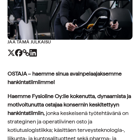
JAA TÄMÄ JULKAISU
OSTAJA – haemme sinua avainpelaajaksemme
hankintatiimiimme!
Haemme Fysioline Oy:lle kokenutta, dynaamista ja
motivoitunutta ostajaa konsernin keskitettyyn
hankintatiimiin,
jonka keskeisenä työtehtävänä on
strateginen ja operatiivinen osto ja
kotiutuslogistiikka; käsittäen terveysteknologia-,
liikunta- ja kuntosalituotteet sekä pharma- ja