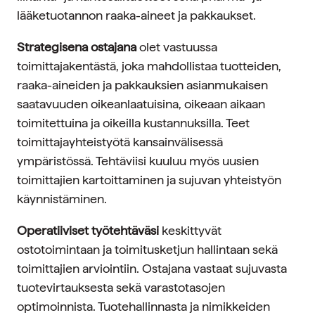
lääketuotannon raaka-aineet ja pakkaukset.
Strategisena ostajana
olet vastuussa
toimittajakentästä, joka mahdollistaa tuotteiden,
raaka-aineiden ja pakkauksien asianmukaisen
saatavuuden oikeanlaatuisina, oikeaan aikaan
toimitettuina ja oikeilla kustannuksilla. Teet
toimittajayhteistyötä kansainvälisessä
ympäristössä. Tehtäviisi kuuluu myös uusien
toimittajien kartoittaminen ja sujuvan yhteistyön
käynnistäminen.
Operatiiviset työtehtäväsi
keskittyvät
ostotoimintaan ja toimitusketjun hallintaan sekä
toimittajien arviointiin. Ostajana vastaat sujuvasta
tuotevirtauksesta sekä varastotasojen
optimoinnista. Tuotehallinnasta ja nimikkeiden