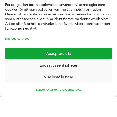
08-760 6100
För att ge den bästa upplevelsen använder vi teknologier som
cookies för att lagra och/eller komma åt enhetsinformation.
ADRESS
Genom att acceptera dessa tekniker kan vi behandla information
som surfbeteende eller unika identifierare på denna webbplats.
Rosendalsvägen 18b, SE-14143 Huddinge
Att ge eller återkalla samtycke kan påverka vissa egenskaper och
VERKSAMHETSOMRÅDEN
funktioner negativt.
REHABILITERING
GYM
Manage services
ICE POWER
SERVICE
Acceptera alla
FÖRETAG
Endast väsentligheter
OM OSS
Visa inställningar
Evästekäytäntö
Tietosuojaseloste
FYSIOLINE OY © 2026