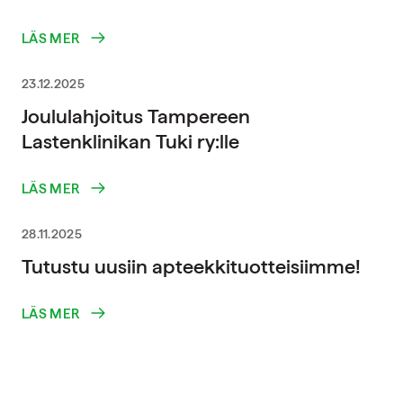
LÄS MER
23.12.2025
Joululahjoitus Tampereen
Lastenklinikan Tuki ry:lle
LÄS MER
28.11.2025
Tutustu uusiin apteekkituotteisiimme!
LÄS MER