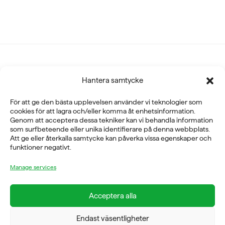
Hantera samtycke
Fysioline Sweden AB
För att ge den bästa upplevelsen använder vi teknologier som
E-POST
cookies för att lagra och/eller komma åt enhetsinformation.
Genom att acceptera dessa tekniker kan vi behandla information
info@fysioline.se
som surfbeteende eller unika identifierare på denna webbplats.
Att ge eller återkalla samtycke kan påverka vissa egenskaper och
TELEFON
funktioner negativt.
08-760 6100
Manage services
ADRESS
Acceptera alla
Rosendalsvägen 18b, SE-14143 Huddinge
VERKSAMHETSOMRÅDEN
Endast väsentligheter