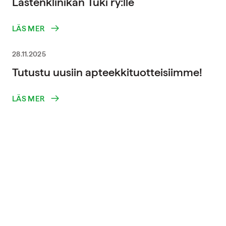
Lastenklinikan Tuki ry:lle
LÄS MER
28.11.2025
Tutustu uusiin apteekkituotteisiimme!
LÄS MER