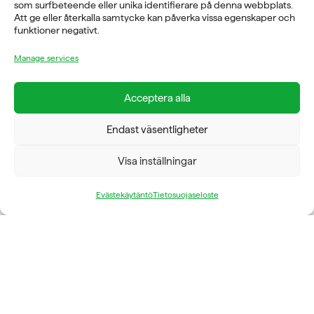
som surfbeteende eller unika identifierare på denna webbplats.
Att ge eller återkalla samtycke kan påverka vissa egenskaper och
08-760 6100
funktioner negativt.
ADRESS
Manage services
Rosendalsvägen 18b, SE-14143 Huddinge
VERKSAMHETSOMRÅDEN
Acceptera alla
REHABILITERING
Endast väsentligheter
GYM
ICE POWER
SERVICE
Visa inställningar
FÖRETAG
Evästekäytäntö
Tietosuojaseloste
OM OSS
FYSIOLINE OY © 2026