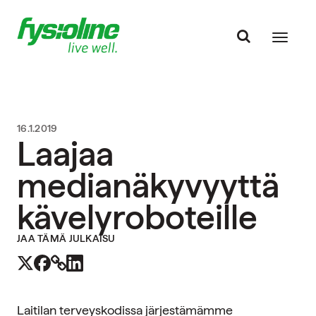
16.1.2019
Laajaa
medianäkyvyyttä
kävelyroboteille
JAA TÄMÄ JULKAISU
Laitilan terveyskodissa järjestämämme