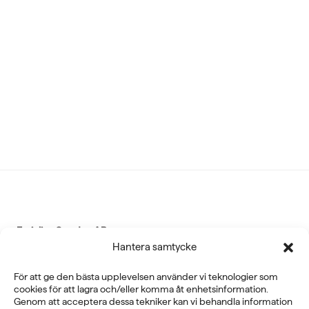
Fysioline Sweden AB
Hantera samtycke
E-POST
För att ge den bästa upplevelsen använder vi teknologier som
info@fysioline.se
cookies för att lagra och/eller komma åt enhetsinformation.
Genom att acceptera dessa tekniker kan vi behandla information
TELEFON