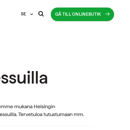
SE
GÅ TILL ONLINEBUTIK
suilla
Olemme mukana Helsingin
messuilla. Tervetuloa tutustumaan mm.