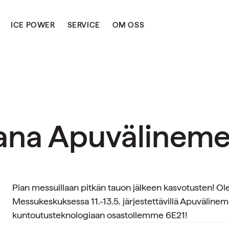
ICE POWER
SERVICE
OM OSS
a Apuvälinemes
Pian messuillaan pitkän tauon jälkeen kasvotusten! 
Messukeskuksessa 11.-13.5. järjestettävillä Apuväline
kuntoutusteknologiaan osastollemme 6E21!