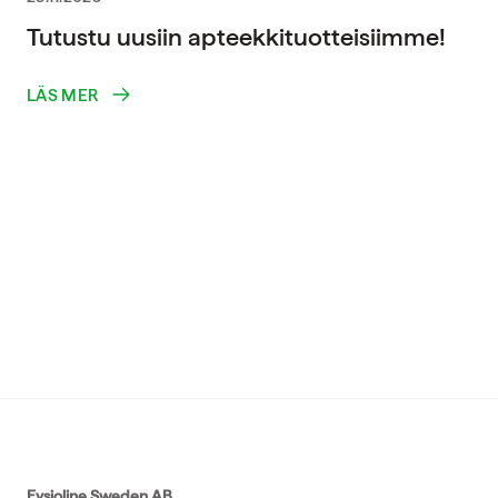
Tutustu uusiin apteekkituotteisiimme!
LÄS MER
Fysioline Sweden AB