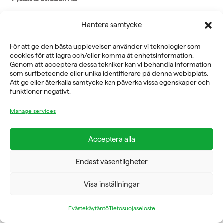
E-POST
Hantera samtycke
info@fysioline.se
För att ge den bästa upplevelsen använder vi teknologier som
cookies för att lagra och/eller komma åt enhetsinformation.
TELEFON
Genom att acceptera dessa tekniker kan vi behandla information
som surfbeteende eller unika identifierare på denna webbplats.
08-760 6100
Att ge eller återkalla samtycke kan påverka vissa egenskaper och
funktioner negativt.
ADRESS
Manage services
Rosendalsvägen 18b, SE-14143 Huddinge
VERKSAMHETSOMRÅDEN
Acceptera alla
REHABILITERING
GYM
ICE POWER
Endast väsentligheter
SERVICE
FÖRETAG
Visa inställningar
OM OSS
Evästekäytäntö
Tietosuojaseloste