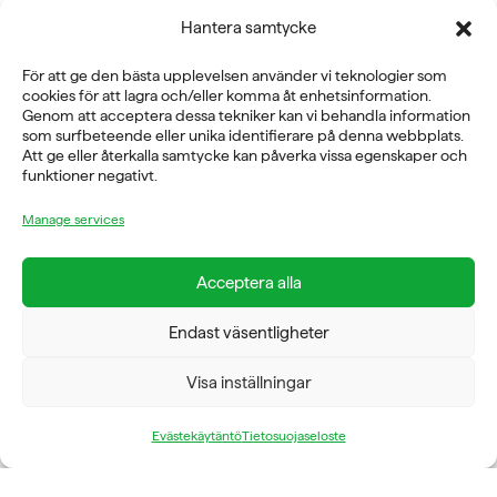
Hantera samtycke
Fysioline Sweden AB
För att ge den bästa upplevelsen använder vi teknologier som
cookies för att lagra och/eller komma åt enhetsinformation.
Genom att acceptera dessa tekniker kan vi behandla information
E-POST
som surfbeteende eller unika identifierare på denna webbplats.
Att ge eller återkalla samtycke kan påverka vissa egenskaper och
info@fysioline.se
funktioner negativt.
TELEFON
Manage services
08-760 6100
Acceptera alla
ADRESS
Rosendalsvägen 18b, SE-14143 Huddinge
Endast väsentligheter
VERKSAMHETSOMRÅDEN
Visa inställningar
REHABILITERING
GYM
ICE POWER
Evästekäytäntö
Tietosuojaseloste
SERVICE
FÖRETAG