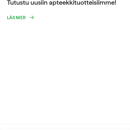
Tutustu uusiin apteekkituotteisiimme!
LÄS MER