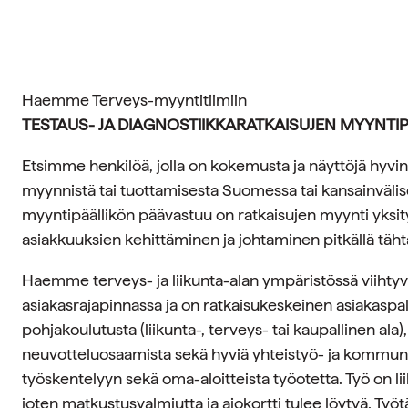
Haemme Terveys-myyntitiimiin
TESTAUS- JA DIAGNOSTIIKKARATKAISUJEN MYYNTI
Etsimme henkilöä, jolla on kokemusta ja näyttöjä hyvin
myynnistä tai tuottamisesta Suomessa tai kansainvälise
myyntipäällikön päävastuu on ratkaisujen myynti yksityi
asiakkuuksien kehittäminen ja johtaminen pitkällä täht
Haemme terveys- ja liikunta-alan ympäristössä viihtyvä
asiakasrajapinnassa ja on ratkaisukeskeinen asiakasp
pohjakoulutusta (liikunta-, terveys- tai kaupallinen ala
neuvotteluosaamista sekä hyviä yhteistyö- ja kommunik
työskentelyyn sekä oma-aloitteista työotetta. Työ on l
joten matkustusvalmiutta ja ajokortti tulee löytyä. Ty