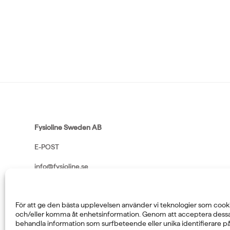
Fysioline Sweden AB
E-POST
info@fysioline.se
TELEFON
För att ge den bästa upplevelsen använder vi teknologier som cookie
08-760 6100
och/eller komma åt enhetsinformation. Genom att acceptera dessa 
behandla information som surfbeteende eller unika identifierare p
ADRESS