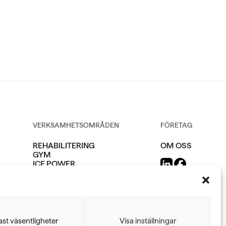
VERKSAMHETSOMRÅDEN
FÖRETAG
REHABILITERING
OM OSS
GYM
ICE POWER
SERVICE
st väsentligheter
Visa inställningar