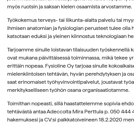
myös ruotsin ja saksan kielen osaamista arvostamme.
Työkokemus terveys- tai liikunta-alalta palvelu tai myy
ihmisen anatomian ja fysiologian perusteet tulee olla
katsotaan eduksi ja yleinen kiinnostus teknologiaan h
Tarjoamme sinulle loistavan tilaisuuden työskennellä k
ovat mukana päivittäisessä toiminnassa, mikä tekee yr
erittäin nopeaa. Fysioline Oy tarjoaa sinulle kokoaikai
mielenkiintoisen tehtävän, hyvän perehdytyksen ja os
saat erinomaiset työhyvinvointipalvelut, joustavat työ
merkitykselliseen työhön osana organisaatiotamme.
Toimithan nopeasti, sillä haastattelemme sopivia ehdok
tehtävästä antaa Adeccolta Mira Perttula p. 050 444 
hakemuksesi ja CV:si palkkatoiveineen 18.2.2020 me