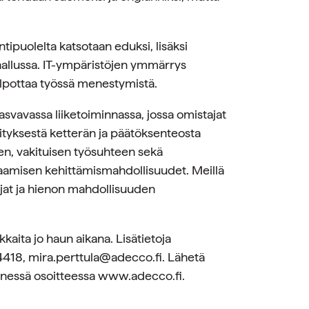
ntipuolelta katsotaan eduksi, lisäksi
 hallussa. IT-ympäristöjen ymmärrys
elpottaa työssä menestymistä.
asvavassa liiketoiminnassa, jossa omistajat
ityksestä ketterän ja päätöksenteosta
sen, vakituisen työsuhteen sekä
aamisen kehittämismahdollisuudet. Meillä
ajat ja hienon mahdollisuuden
kaita jo haun aikana. Lisätietoja
4418, mira.perttula@adecco.fi. Lähetä
nnessä osoitteessa www.adecco.fi.