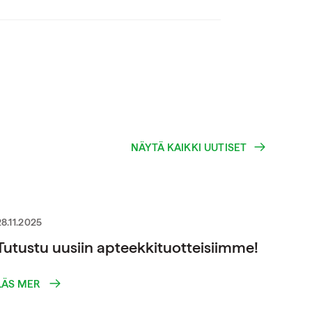
NÄYTÄ KAIKKI UUTISET
28.11.2025
Tutustu uusiin apteekkituotteisiimme!
LÄS MER