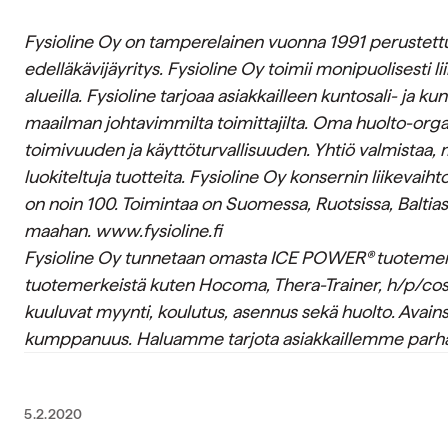
Fysioline Oy on tamperelainen vuonna 1991 perustettu
edelläkävijäyritys. Fysioline Oy toimii monipuolisesti 
alueilla. Fysioline tarjoaa asiakkailleen kuntosali- ja k
maailman johtavimmilta toimittajilta. Oma huolto-org
toimivuuden ja käyttöturvallisuuden. Yhtiö valmistaa,
luokiteltuja tuotteita. Fysioline Oy konsernin liikevaiht
on noin 100. Toimintaa on Suomessa, Ruotsissa, Baltias
maahan. www.fysioline.fi
Fysioline Oy tunnetaan omasta ICE POWER® tuoteme
tuotemerkeistä kuten Hocoma, Thera-Trainer, h/p/c
kuuluvat myynti, koulutus, asennus sekä huolto. Avai
kumppanuus. Haluamme tarjota asiakkaillemme parha
5.2.2020