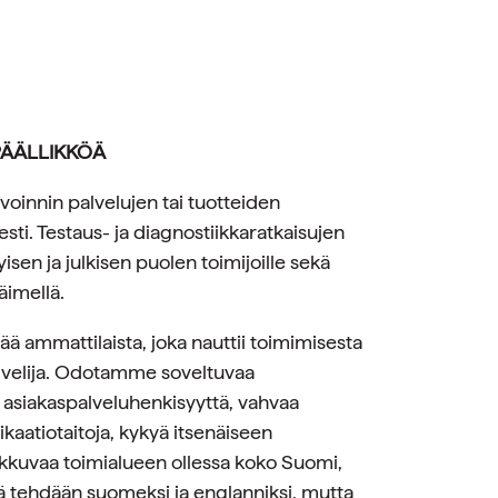
PÄÄLLIKKÖÄ
voinnin palvelujen tai tuotteiden
sti. Testaus- ja diagnostiikkaratkaisujen
sen ja julkisen puolen toimijoille sekä
äimellä.
ä ammattilaista, joka nauttii toimimisesta
alvelija. Odotamme soveltuvaa
), asiakaspalveluhenkisyyttä, vahvaa
aatiotaitoja, kykyä itsenäiseen
iikkuvaa toimialueen ollessa koko Suomi,
ötä tehdään suomeksi ja englanniksi, mutta