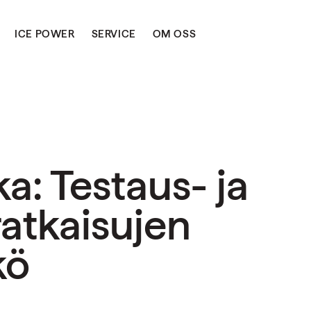
ICE POWER
SERVICE
OM OSS
a: Testaus- ja
ratkaisujen
kö