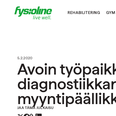
REHABILITERING
GYM
5.2.2020
Avoin työpaikk
diagnostiikka
myyntipäällik
JAA TÄMÄ JULKAISU