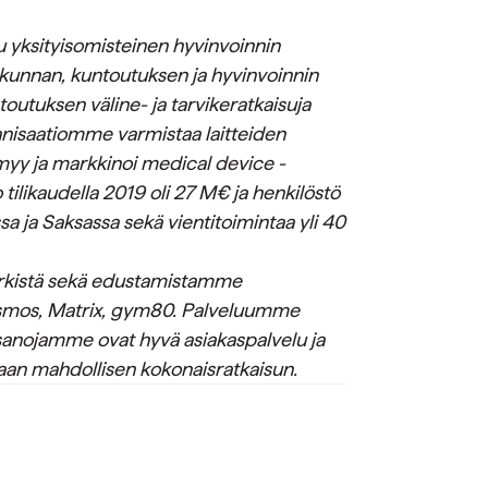
 yksityisomisteinen hyvinvoinnin
liikunnan, kuntoutuksen ja hyvinvoinnin
untoutuksen väline- ja tarvikeratkaisuja
anisaatiomme varmistaa laitteiden
 myy ja markkinoi medical device -
o tilikaudella 2019 oli 27 M€ ja henkilöstö
sa ja Saksassa sekä vientitoimintaa yli 40
rkistä sekä edustamistamme
osmos, Matrix, gym80. Palveluumme
nsanojamme ovat hyvä asiakaspalvelu ja
an mahdollisen kokonaisratkaisun.