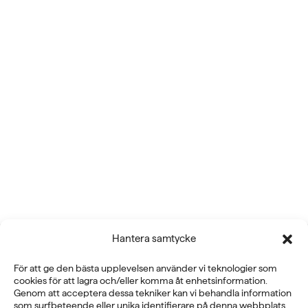
Hantera samtycke
För att ge den bästa upplevelsen använder vi teknologier som
cookies för att lagra och/eller komma åt enhetsinformation.
Fysioline Sweden AB
Genom att acceptera dessa tekniker kan vi behandla information
som surfbeteende eller unika identifierare på denna webbplats.