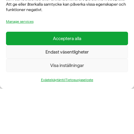
E-POST
Att ge eller återkalla samtycke kan påverka vissa egenskaper och
funktioner negativt.
info@fysioline.se
Manage services
TELEFON
08-760 6100
Acceptera alla
ADRESS
Endast väsentligheter
Rosendalsvägen 18b, SE-14143 Huddinge
VERKSAMHETSOMRÅDEN
Visa inställningar
REHABILITERING
GYM
Evästekäytäntö
Tietosuojaseloste
ICE POWER
SERVICE
FÖRETAG
OM OSS