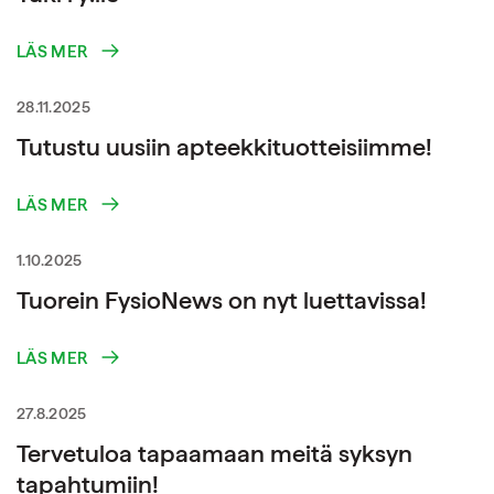
LÄS MER
28.11.2025
Tutustu uusiin apteekkituotteisiimme!
LÄS MER
1.10.2025
Tuorein FysioNews on nyt luettavissa!
LÄS MER
27.8.2025
Tervetuloa tapaamaan meitä syksyn
tapahtumiin!