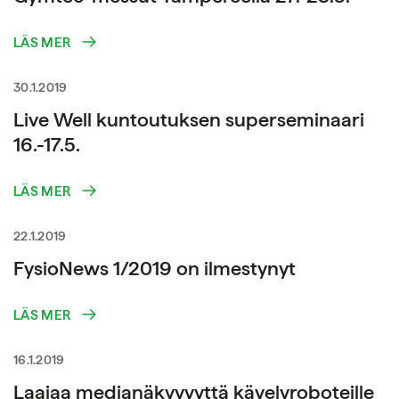
LÄS MER
30.1.2019
Live Well kuntoutuksen superseminaari
16.-17.5.
LÄS MER
22.1.2019
FysioNews 1/2019 on ilmestynyt
LÄS MER
16.1.2019
Laajaa medianäkyvyyttä kävelyroboteille