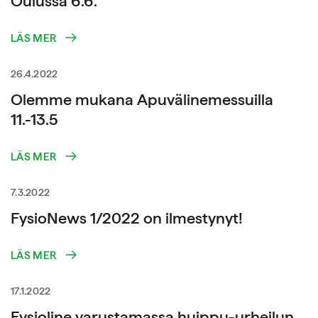
Oulussa 6.6.
LÄS MER
26.4.2022
Olemme mukana Apuvälinemessuilla
11.-13.5
LÄS MER
7.3.2022
FysioNews 1/2022 on ilmestynyt!
LÄS MER
17.1.2022
Fysioline varustamassa huippu-urheilun