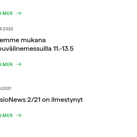
S MER
4.2022
lemme mukana
uvälinemessuilla 11.-13.5
S MER
9.2021
sioNews 2/21 on ilmestynyt
S MER