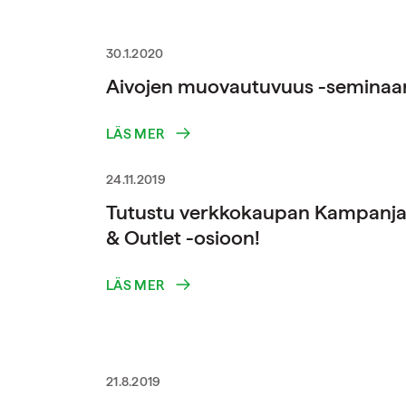
30.1.2020
Aivojen muovautuvuus -seminaar
LÄS MER
24.11.2019
Tutustu verkkokaupan Kampanja
& Outlet -osioon!
LÄS MER
21.8.2019