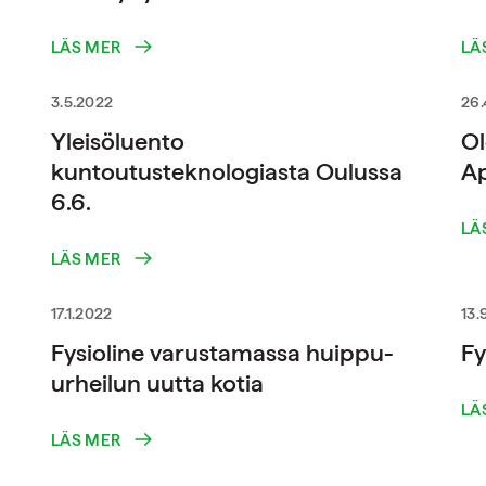
LÄS MER
LÄ
3.5.2022
26.
Yleisöluento
O
kuntoutusteknologiasta Oulussa
Ap
6.6.
LÄ
LÄS MER
17.1.2022
13.
Fysioline varustamassa huippu-
Fy
urheilun uutta kotia
LÄ
LÄS MER