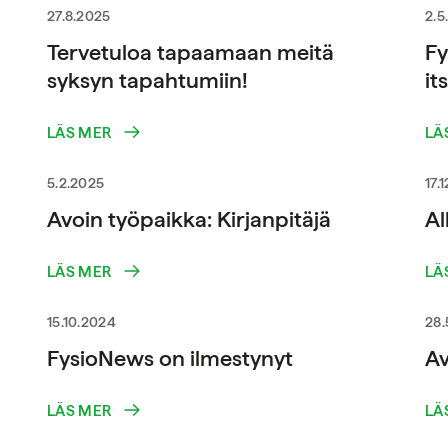
27.8.2025
2.5
Tervetuloa tapaamaan meitä
Fy
syksyn tapahtumiin!
it
LÄS MER
LÄ
5.2.2025
17.
Avoin työpaikka: Kirjanpitäjä
A
LÄS MER
LÄ
15.10.2024
28.
FysioNews on ilmestynyt
Av
LÄS MER
LÄ