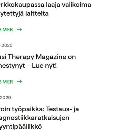
rkkokaupassa laaja valikoima
ytettyjä laitteita
S MER
3.2020
si Therapy Magazine on
mestynyt – Lue nyt!
S MER
.2020
oin työpaikka: Testaus- ja
agnostiikkaratkaisujen
yntipäällikkö