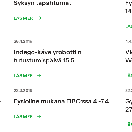
Syksyn tapahtumat
Fy
14
LÄS MER
LÄ
25.4.2019
4.4
Indego-kävelyrobottiin
Vi
tutustumispäivä 15.5.
We
LÄS MER
LÄ
22.3.2019
22.
-
Fysioline mukana FIBO:ssa 4.-7.4.
G
27
LÄS MER
LÄ