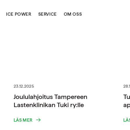
ICE POWER
SERVICE
OM OSS
23.12.2025
28.
Joululahjoitus Tampereen
Tu
Lastenklinikan Tuki ry:lle
ap
LÄS MER
LÄ