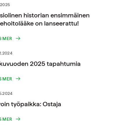
.2025
siolinen historian ensimmäinen
sehoitolääke on lanseerattu!
S MER
12.2024
lkuvuoden 2025 tapahtumia
S MER
5.2024
oin työpaikka: Ostaja
S MER