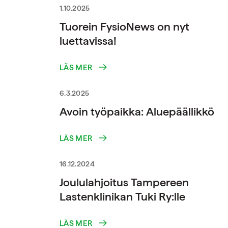
1.10.2025
Tuorein FysioNews on nyt
luettavissa!
LÄS MER
6.3.2025
Avoin työpaikka: Aluepäällikkö
LÄS MER
16.12.2024
Joululahjoitus Tampereen
Lastenklinikan Tuki Ry:lle
LÄS MER