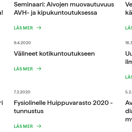
Seminaari: Aivojen muovautuvuus
Ve
a!
AVH- ja kipukuntoutuksessa
kä
LÄS MER
LÄ
9.4.2020
18.
Välineet kotikuntoutukseen
Uu
il
LÄS MER
LÄ
7.2.2020
5.2
i
Fysiolinelle Huippuvarasto 2020 -
Av
tunnustus
di
my
LÄS MER