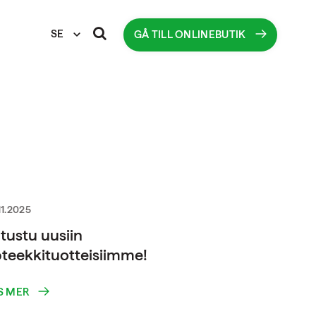
SE
GÅ TILL ONLINEBUTIK
11.2025
tustu uusiin
teekkituotteisiimme!
S MER