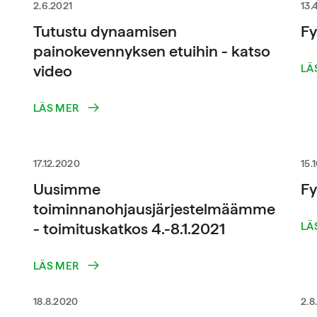
2.6.2021
13.
Tutustu dynaamisen
Fy
painokevennyksen etuihin - katso
video
LÄ
LÄS MER
17.12.2020
15.
Uusimme
Fy
toiminnanohjausjärjestelmäämme
- toimituskatkos 4.-8.1.2021
LÄ
LÄS MER
18.8.2020
2.8