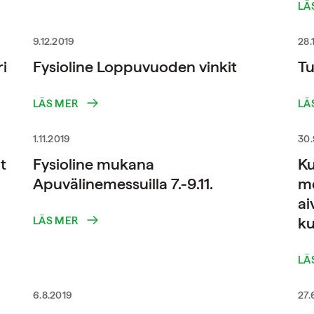
LÄ
9.12.2019
28.
i
Fysioline Loppuvuoden vinkit
Tu
LÄS MER
LÄ
1.11.2019
30.
t
Fysioline mukana
Ku
Apuvälinemessuilla 7.-9.11.
me
ai
ku
LÄS MER
LÄ
6.8.2019
27.