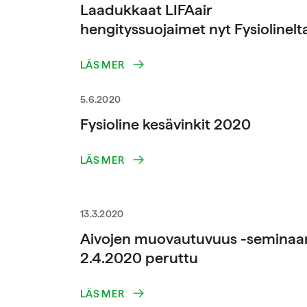
Laadukkaat LIFAair
hengityssuojaimet nyt Fysiolinelt
LÄS MER
5.6.2020
Fysioline kesävinkit 2020
LÄS MER
13.3.2020
Aivojen muovautuvuus -seminaar
2.4.2020 peruttu
LÄS MER