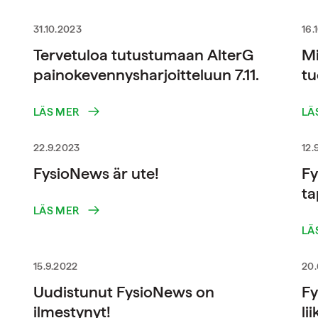
31.10.2023
16.
Tervetuloa tutustumaan AlterG
Mi
painokevennysharjoitteluun 7.11.
tu
LÄS MER
LÄ
22.9.2023
12.
FysioNews är ute!
Fy
ta
LÄS MER
LÄ
15.9.2022
20.
Uudistunut FysioNews on
Fy
ilmestynyt!
li