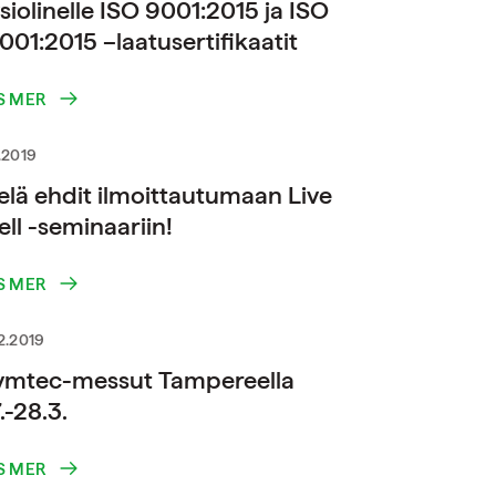
siolinelle ISO 9001:2015 ja ISO
001:2015 –laatusertifikaatit
S MER
.2019
elä ehdit ilmoittautumaan Live
ll -seminaariin!
S MER
2.2019
ymtec-messut Tampereella
.-28.3.
S MER