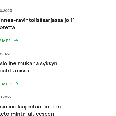
10.2023
nnea-ravintolisäsarjassa jo 11
otetta
S MER
9.2023
sioline mukana syksyn
pahtumissa
S MER
6.2022
sioline laajentaa uuteen
iketoiminta-alueeseen