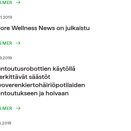
S MER
11.2019
ore Wellness News on julkaistu
S MER
9.2019
ntoutusrobottien käytöllä
rkittävät säästöt
voverenkiertohäiriöpotilaiden
ntoutukseen ja hoivaan
S MER
6.2019