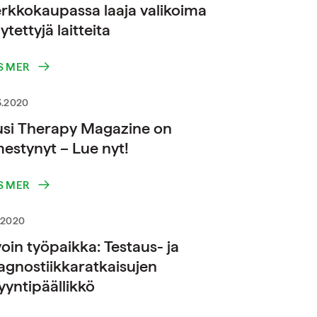
rkkokaupassa laaja valikoima
ytettyjä laitteita
S MER
3.2020
si Therapy Magazine on
mestynyt – Lue nyt!
S MER
.2020
oin työpaikka: Testaus- ja
agnostiikkaratkaisujen
yntipäällikkö