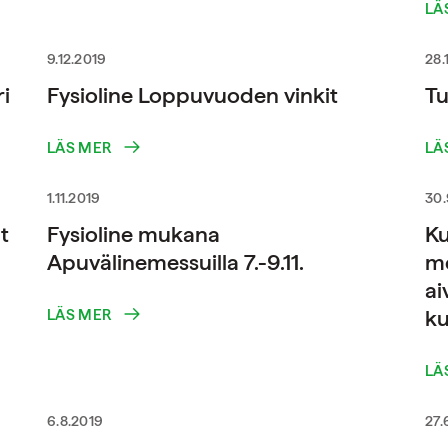
LÄ
9.12.2019
28.
i
Fysioline Loppuvuoden vinkit
Tu
LÄS MER
LÄ
1.11.2019
30.
t
Fysioline mukana
Ku
Apuvälinemessuilla 7.-9.11.
me
ai
ku
LÄS MER
LÄ
6.8.2019
27.