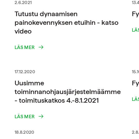
2.6.2021
13.
Tutustu dynaamisen
Fy
painokevennyksen etuihin - katso
video
LÄ
LÄS MER
17.12.2020
15.
Uusimme
Fy
toiminnanohjausjärjestelmäämme
- toimituskatkos 4.-8.1.2021
LÄ
LÄS MER
18.8.2020
2.8