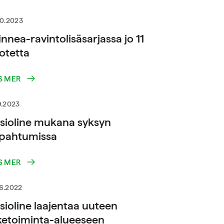
10.2023
nnea-ravintolisäsarjassa jo 11
otetta
S MER
9.2023
sioline mukana syksyn
pahtumissa
S MER
6.2022
sioline laajentaa uuteen
iketoiminta-alueeseen