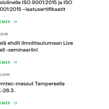
siolinelle ISO 9001:2015 ja ISO
001:2015 –laatusertifikaatit
S MER
.2019
elä ehdit ilmoittautumaan Live
ll -seminaariin!
S MER
2.2019
ymtec-messut Tampereella
.-28.3.
S MER