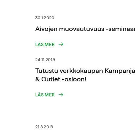
30.1.2020
Aivojen muovautuvuus -seminaar
LÄS MER
24.11.2019
Tutustu verkkokaupan Kampanja
& Outlet -osioon!
LÄS MER
21.8.2019