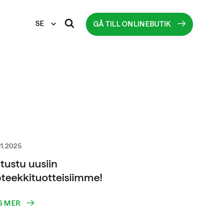
SE
GÅ TILL ONLINEBUTIK
11.2025
tustu uusiin
teekkituotteisiimme!
S MER