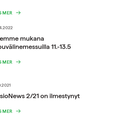
S MER
4.2022
lemme mukana
uvälinemessuilla 11.-13.5
S MER
9.2021
sioNews 2/21 on ilmestynyt
S MER