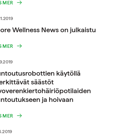
S MER
11.2019
ore Wellness News on julkaistu
S MER
9.2019
ntoutusrobottien käytöllä
rkittävät säästöt
voverenkiertohäiriöpotilaiden
ntoutukseen ja hoivaan
S MER
6.2019