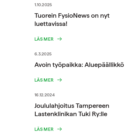
1.10.2025
Tuorein FysioNews on nyt
luettavissa!
LÄS MER
6.3.2025
Avoin työpaikka: Aluepäällikkö
LÄS MER
16.12.2024
Joululahjoitus Tampereen
Lastenklinikan Tuki Ry:lle
LÄS MER