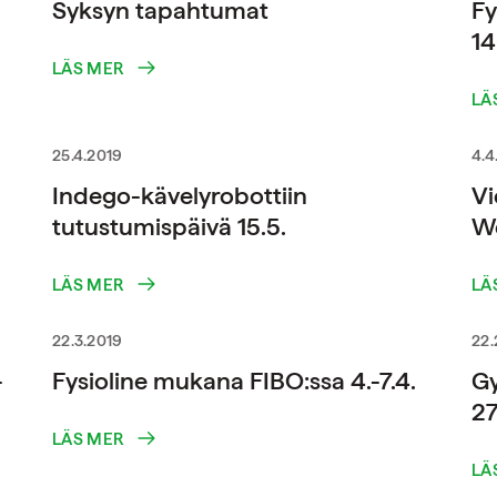
Syksyn tapahtumat
Fy
14
LÄS MER
LÄ
25.4.2019
4.4
Indego-kävelyrobottiin
Vi
tutustumispäivä 15.5.
We
LÄS MER
LÄ
22.3.2019
22.
-
Fysioline mukana FIBO:ssa 4.-7.4.
G
27
LÄS MER
LÄ