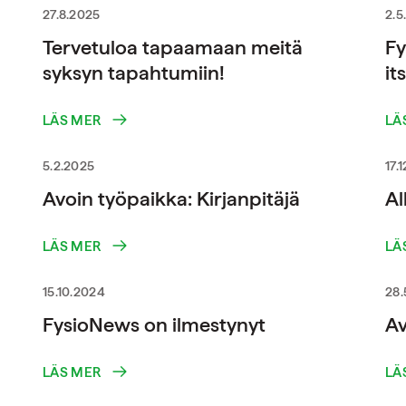
27.8.2025
2.5
Tervetuloa tapaamaan meitä
Fy
syksyn tapahtumiin!
it
LÄS MER
LÄ
5.2.2025
17.
Avoin työpaikka: Kirjanpitäjä
A
LÄS MER
LÄ
15.10.2024
28.
FysioNews on ilmestynyt
Av
LÄS MER
LÄ