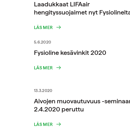
Laadukkaat LIFAair
hengityssuojaimet nyt Fysiolinelt
LÄS MER
5.6.2020
Fysioline kesävinkit 2020
LÄS MER
13.3.2020
Aivojen muovautuvuus -seminaar
2.4.2020 peruttu
LÄS MER