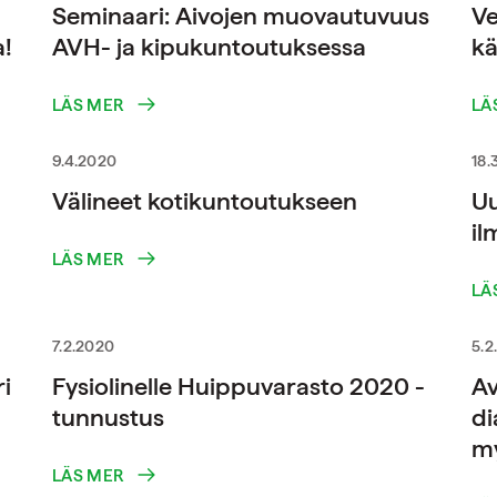
Seminaari: Aivojen muovautuvuus
Ve
a!
AVH- ja kipukuntoutuksessa
kä
LÄS MER
LÄ
9.4.2020
18.
Välineet kotikuntoutukseen
Uu
il
LÄS MER
LÄ
7.2.2020
5.2
i
Fysiolinelle Huippuvarasto 2020 -
Av
tunnustus
di
my
LÄS MER