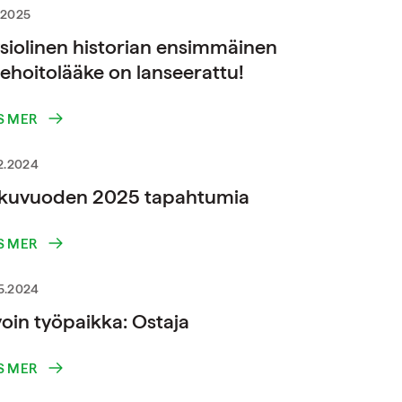
.2025
siolinen historian ensimmäinen
sehoitolääke on lanseerattu!
S MER
12.2024
lkuvuoden 2025 tapahtumia
S MER
5.2024
oin työpaikka: Ostaja
S MER