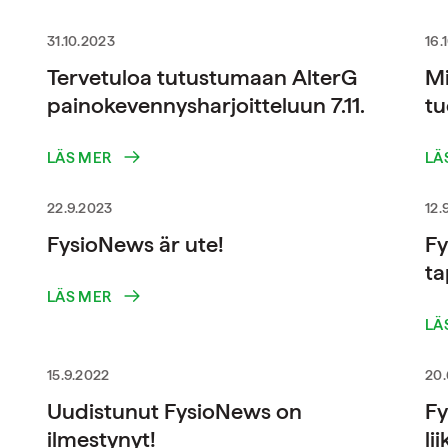
31.10.2023
16.
Tervetuloa tutustumaan AlterG
Mi
painokevennysharjoitteluun 7.11.
tu
LÄS MER
LÄ
22.9.2023
12.
FysioNews är ute!
Fy
ta
LÄS MER
LÄ
15.9.2022
20.
Uudistunut FysioNews on
Fy
ilmestynyt!
li