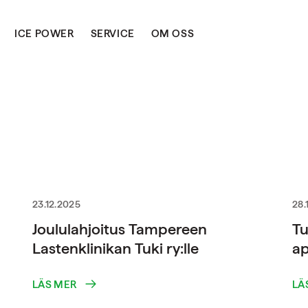
ICE POWER
SERVICE
OM OSS
23.12.2025
28.
Joululahjoitus Tampereen
Tu
Lastenklinikan Tuki ry:lle
ap
LÄS MER
LÄ