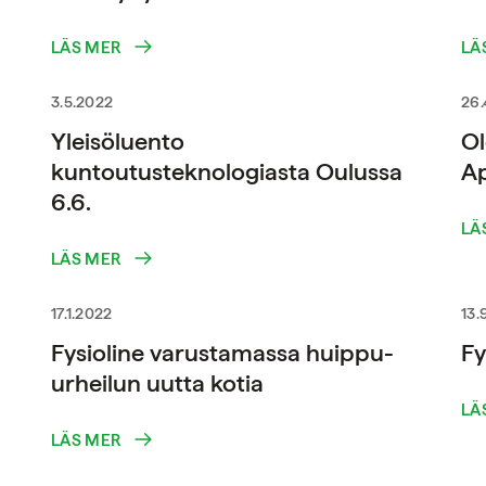
LÄS MER
LÄ
3.5.2022
26.
Yleisöluento
O
kuntoutusteknologiasta Oulussa
Ap
6.6.
LÄ
LÄS MER
17.1.2022
13.
Fysioline varustamassa huippu-
Fy
urheilun uutta kotia
LÄ
LÄS MER