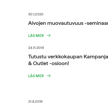
30.1.2020
Aivojen muovautuvuus -seminaar
LÄS MER
24.11.2019
Tutustu verkkokaupan Kampanja
& Outlet -osioon!
LÄS MER
21.8.2019