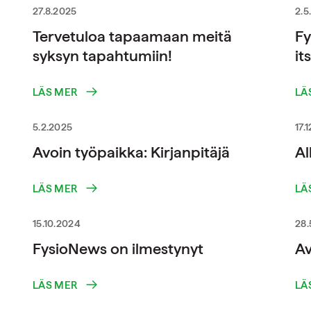
27.8.2025
2.5
Tervetuloa tapaamaan meitä
Fy
syksyn tapahtumiin!
it
LÄS MER
LÄ
5.2.2025
17.
Avoin työpaikka: Kirjanpitäjä
A
LÄS MER
LÄ
15.10.2024
28.
FysioNews on ilmestynyt
Av
LÄS MER
LÄ