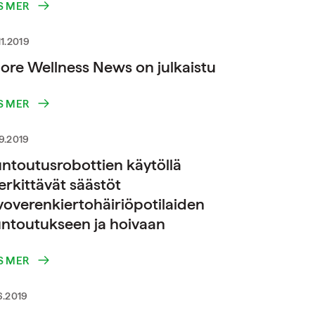
S MER
11.2019
ore Wellness News on julkaistu
S MER
9.2019
ntoutusrobottien käytöllä
rkittävät säästöt
voverenkiertohäiriöpotilaiden
ntoutukseen ja hoivaan
S MER
6.2019