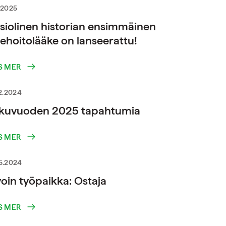
.2025
siolinen historian ensimmäinen
sehoitolääke on lanseerattu!
S MER
12.2024
lkuvuoden 2025 tapahtumia
S MER
5.2024
oin työpaikka: Ostaja
S MER