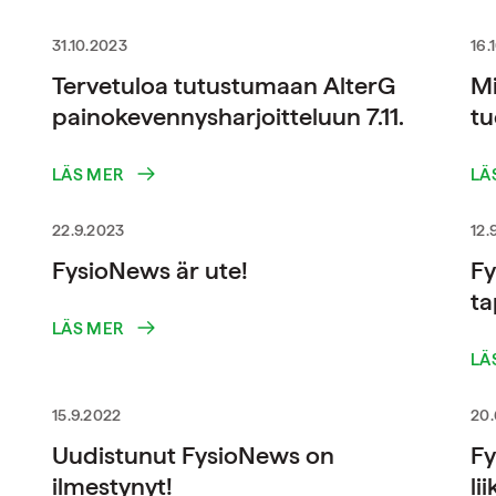
31.10.2023
16.
Tervetuloa tutustumaan AlterG
Mi
painokevennysharjoitteluun 7.11.
tu
LÄS MER
LÄ
22.9.2023
12.
FysioNews är ute!
Fy
ta
LÄS MER
LÄ
15.9.2022
20.
Uudistunut FysioNews on
Fy
ilmestynyt!
li