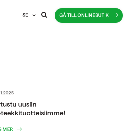
SE
GÅ TILL ONLINEBUTIK
11.2025
tustu uusiin
teekkituotteisiimme!
S MER