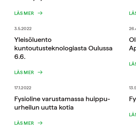
LÄS MER
LÄ
3.5.2022
26.
Yleisöluento
O
kuntoutusteknologiasta Oulussa
Ap
6.6.
LÄ
LÄS MER
17.1.2022
13.
Fysioline varustamassa huippu-
Fy
urheilun uutta kotia
LÄ
LÄS MER