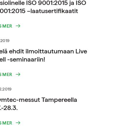
siolinelle ISO 9001:2015 ja ISO
001:2015 –laatusertifikaatit
S MER
.2019
elä ehdit ilmoittautumaan Live
ll -seminaariin!
S MER
2.2019
ymtec-messut Tampereella
.-28.3.
S MER