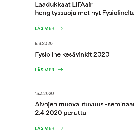
Laadukkaat LIFAair
hengityssuojaimet nyt Fysiolinelt
LÄS MER
5.6.2020
Fysioline kesävinkit 2020
LÄS MER
13.3.2020
Aivojen muovautuvuus -seminaar
2.4.2020 peruttu
LÄS MER