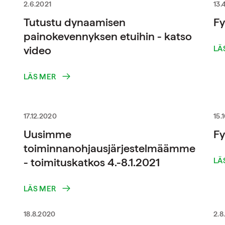
2.6.2021
13.
Tutustu dynaamisen
Fy
painokevennyksen etuihin - katso
video
LÄ
LÄS MER
17.12.2020
15.
Uusimme
Fy
toiminnanohjausjärjestelmäämme
- toimituskatkos 4.-8.1.2021
LÄ
LÄS MER
18.8.2020
2.8