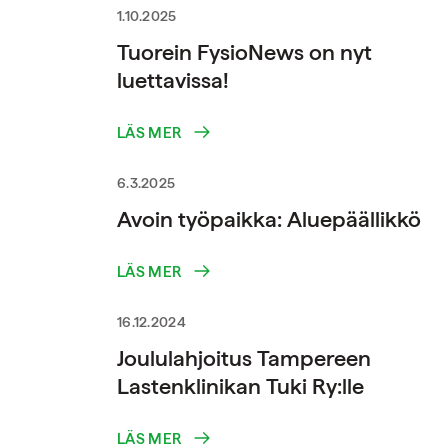
1.10.2025
Tuorein FysioNews on nyt
luettavissa!
LÄS MER
6.3.2025
Avoin työpaikka: Aluepäällikkö
LÄS MER
16.12.2024
Joululahjoitus Tampereen
Lastenklinikan Tuki Ry:lle
LÄS MER