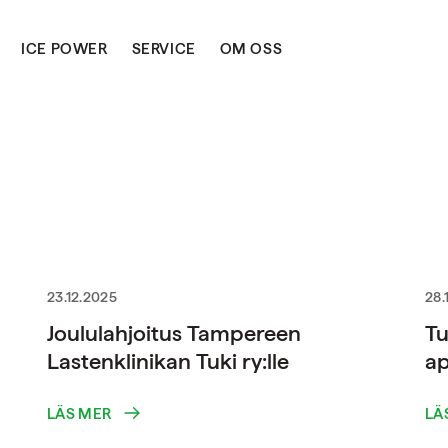
ICE POWER
SERVICE
OM OSS
23.12.2025
28.
Joululahjoitus Tampereen
Tu
Lastenklinikan Tuki ry:lle
ap
LÄS MER
LÄ