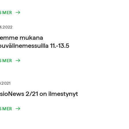
S MER
4.2022
lemme mukana
uvälinemessuilla 11.-13.5
S MER
9.2021
sioNews 2/21 on ilmestynyt
S MER