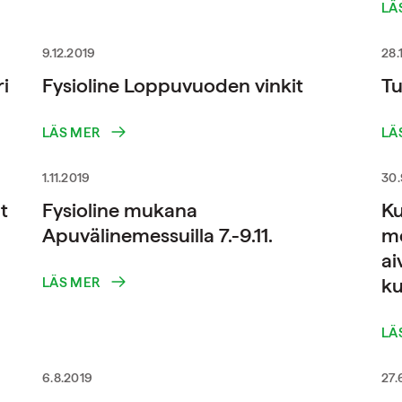
LÄ
9.12.2019
28.
i
Fysioline Loppuvuoden vinkit
Tu
LÄS MER
LÄ
1.11.2019
30.
t
Fysioline mukana
Ku
Apuvälinemessuilla 7.-9.11.
me
ai
ku
LÄS MER
LÄ
6.8.2019
27.