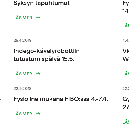
Syksyn tapahtumat
Fy
14
LÄS MER
LÄ
25.4.2019
4.4
Indego-kävelyrobottiin
Vi
tutustumispäivä 15.5.
We
LÄS MER
LÄ
22.3.2019
22.
-
Fysioline mukana FIBO:ssa 4.-7.4.
G
27
LÄS MER
LÄ