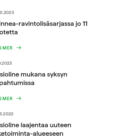
10.2023
nnea-ravintolisäsarjassa jo 11
otetta
S MER
9.2023
sioline mukana syksyn
pahtumissa
S MER
6.2022
sioline laajentaa uuteen
iketoiminta-alueeseen