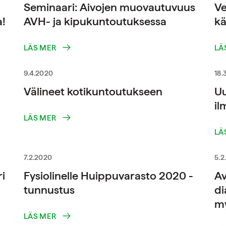
Seminaari: Aivojen muovautuvuus
Ve
a!
AVH- ja kipukuntoutuksessa
kä
LÄS MER
LÄ
9.4.2020
18.
Välineet kotikuntoutukseen
Uu
il
LÄS MER
LÄ
7.2.2020
5.2
i
Fysiolinelle Huippuvarasto 2020 -
Av
tunnustus
di
my
LÄS MER