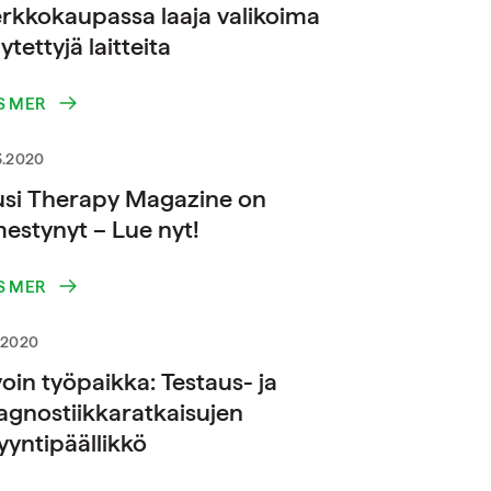
rkkokaupassa laaja valikoima
ytettyjä laitteita
S MER
3.2020
si Therapy Magazine on
mestynyt – Lue nyt!
S MER
.2020
oin työpaikka: Testaus- ja
agnostiikkaratkaisujen
yntipäällikkö