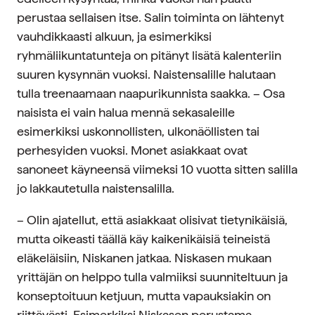
perustaa sellaisen itse. Salin toiminta on lähtenyt
vauhdikkaasti alkuun, ja esimerkiksi
ryhmäliikuntatunteja on pitänyt lisätä kalenteriin
suuren kysynnän vuoksi. Naistensalille halutaan
tulla treenaamaan naapurikunnista saakka. – Osa
naisista ei vain halua mennä sekasaleille
esimerkiksi uskonnollisten, ulkonäöllisten tai
perhesyiden vuoksi. Monet asiakkaat ovat
sanoneet käyneensä viimeksi 10 vuotta sitten salilla
jo lakkautetulla naistensalilla.
– Olin ajatellut, että asiakkaat olisivat tietynikäisiä,
mutta oikeasti täällä käy kaikenikäisiä teineistä
eläkeläisiin, Niskanen jatkaa. Niskasen mukaan
yrittäjän on helppo tulla valmiiksi suunniteltuun ja
konseptoituun ketjuun, mutta vapauksiakin on
riittävästi. Esimerkiksi Niskasen perustama