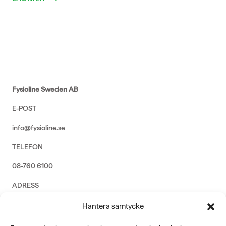
Fysioline Sweden AB
E-POST
info@fysioline.se
TELEFON
08-760 6100
ADRESS
Rosendalsvägen 18b, SE-14143 Huddinge
Hantera samtycke
VERKSAMHETSOMRÅDEN