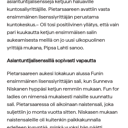
asiantuntijalisenssejä ketjuun haluaville
kuntosaliyrittäjille. Pietarsaareen avattiin vasta
ensimmäinen lisenssiyrittäjän perustama
kuntokeskus.– Oli tosi positiivinen yllätys, että vain
pari kuukautta ketjun ensimmäisen salin
aukeamisesta meillä on jo uusi ulkopuolinen
yrittäjä mukana, Pipsa Lahti sanoo.
Asiantuntijalisenssillä sopivasti vapautta
Pietarsaareen aukesi lokakuun alussa Funin
ensimmäinen lisenssiyrittäjän sali, kun Sunneva
Niskanen hyppäsi ketjun remmiin mukaan. Fun for
ladies on nimensä mukaisesti naisille suunnattu
sali. Pietarsaaressa oli aikoinaan naistensali, joka
suljettiin jo monta vuotta sitten. Niskasen mukaan
naistensaleille oli kuitenkin paikkakunnalla
edelleen kysyntää, minkä vuoksi hän päätti