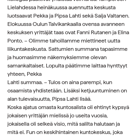
Lielahdessa heinäkuussa auennutta keskusta
luotsaavat Pekka ja Pipsa Lahti sekä Saija Valtanen.
Elokuussa Oulun Talvikankaalla ovensa avanneen
keskuksen yrittäjät taas ovat Fanni Rutanen ja Elina
Ponto. – Olimme tahoillamme miettineet uutta
liikuntakeskusta. Sattumien summana tapasimme
ja huomasimme näkemyksiemme olevan
samankaltaiset. Lopulta päätimme laittaa hynttyyt
yhteen, Pekka
Lahti summaa. – Tulos on aina parempi, kun
osaamista yhdistetään. Lisäksi ketjuuntuminen on
alan tulevaisuutta, Pipsa Lahti lisää.
Koska ajatus omasta kuntosalista oli ehtinyt kypsyä
jokaisen yrittäjän mielissä jo useita vuosia,
jokaisella oli selkeä visio, mitä salilta halutaan ja
mitä ei. Fun on keskihintainen kuntokeskus, joka