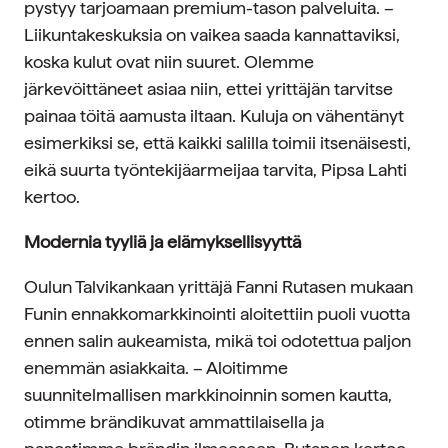
pystyy tarjoamaan premium-tason palveluita. –
Liikuntakeskuksia on vaikea saada kannattaviksi,
koska kulut ovat niin suuret. Olemme
järkevöittäneet asiaa niin, ettei yrittäjän tarvitse
painaa töitä aamusta iltaan. Kuluja on vähentänyt
esimerkiksi se, että kaikki salilla toimii itsenäisesti,
eikä suurta työntekijäarmeijaa tarvita, Pipsa Lahti
kertoo.
Modernia tyyliä ja elämyksellisyyttä
Oulun Talvikankaan yrittäjä Fanni Rutasen mukaan
Funin ennakkomarkkinointi aloitettiin puoli vuotta
ennen salin aukeamista, mikä toi odotettua paljon
enemmän asiakkaita. – Aloitimme
suunnitelmallisen markkinoinnin somen kautta,
otimme brändikuvat ammattilaisella ja