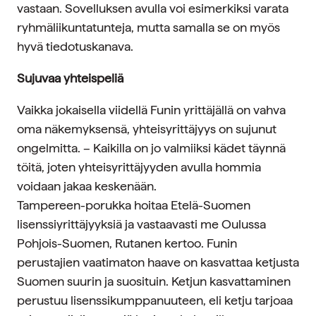
vastaan. Sovelluksen avulla voi esimerkiksi varata
ryhmäliikuntatunteja, mutta samalla se on myös
hyvä tiedotuskanava.
Sujuvaa yhteispeliä
Vaikka jokaisella viidellä Funin yrittäjällä on vahva
oma näkemyksensä, yhteisyrittäjyys on sujunut
ongelmitta. – Kaikilla on jo valmiiksi kädet täynnä
töitä, joten yhteisyrittäjyyden avulla hommia
voidaan jakaa keskenään.
Tampereen-porukka hoitaa Etelä-Suomen
lisenssiyrittäjyyksiä ja vastaavasti me Oulussa
Pohjois-Suomen, Rutanen kertoo. Funin
perustajien vaatimaton haave on kasvattaa ketjusta
Suomen suurin ja suosituin. Ketjun kasvattaminen
perustuu lisenssikumppanuuteen, eli ketju tarjoaa