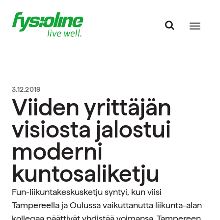
3.12.2019
Viiden yrittäjän
visiosta jalostui
moderni
kuntosaliketju
Fun-liikuntakeskusketju syntyi, kun viisi
Tampereella ja Oulussa vaikuttanutta liikunta-alan
kollegaa päättivät yhdistää voimansa. Tampereen