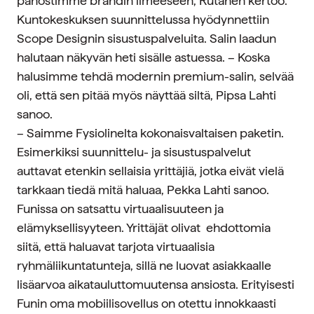
panostimme brändin ilmeeseen, Rutanen kertoo.
Kuntokeskuksen suunnittelussa hyödynnettiin
Scope Designin sisustuspalveluita. Salin laadun
halutaan näkyvän heti sisälle astuessa. – Koska
halusimme tehdä modernin premium-salin, selvää
oli, että sen pitää myös näyttää siltä, Pipsa Lahti
sanoo.
– Saimme Fysiolinelta kokonaisvaltaisen paketin.
Esimerkiksi suunnittelu- ja sisustuspalvelut
auttavat etenkin sellaisia yrittäjiä, jotka eivät vielä
tarkkaan tiedä mitä haluaa, Pekka Lahti sanoo.
Funissa on satsattu virtuaalisuuteen ja
elämyksellisyyteen. Yrittäjät olivat ehdottomia
siitä, että haluavat tarjota virtuaalisia
ryhmäliikuntatunteja, sillä ne luovat asiakkaalle
lisäarvoa aikatauluttomuutensa ansiosta. Erityisesti
Funin oma mobiilisovellus on otettu innokkaasti