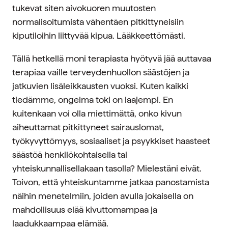
tukevat siten aivokuoren muutosten
normalisoitumista vähentäen pitkittyneisiin
kiputiloihin liittyvää kipua. Lääkkeettömästi.
Tällä hetkellä moni terapiasta hyötyvä jää auttavaa
terapiaa vaille terveydenhuollon säästöjen ja
jatkuvien lisäleikkausten vuoksi. Kuten kaikki
tiedämme, ongelma toki on laajempi. En
kuitenkaan voi olla miettimättä, onko kivun
aiheuttamat pitkittyneet sairauslomat,
työkyvyttömyys, sosiaaliset ja psyykkiset haasteet
säästöä henkilökohtaisella tai
yhteiskunnallisellakaan tasolla? Mielestäni eivät.
Toivon, että yhteiskuntamme jatkaa panostamista
näihin menetelmiin, joiden avulla jokaisella on
mahdollisuus elää kivuttomampaa ja
laadukkaampaa elämää.