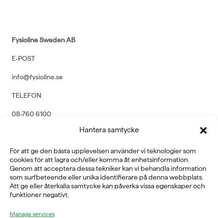
Fysioline Sweden AB
E-POST
info@fysioline.se
TELEFON
08-760 6100
Hantera samtycke
ADRESS
Rosendalsvägen 18b, SE-14143 Huddinge
För att ge den bästa upplevelsen använder vi teknologier som
VERKSAMHETSOMRÅDEN
cookies för att lagra och/eller komma åt enhetsinformation.
Genom att acceptera dessa tekniker kan vi behandla information
REHABILITERING
som surfbeteende eller unika identifierare på denna webbplats.
GYM
Att ge eller återkalla samtycke kan påverka vissa egenskaper och
ICE POWER
funktioner negativt.
SERVICE
Manage services