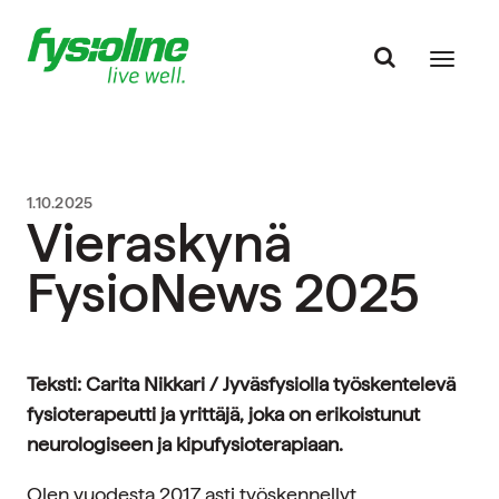
1.10.2025
Vieraskynä
FysioNews 2025
Teksti: Carita Nikkari / Jyväsfysiolla työskentelevä
fysioterapeutti ja yrittäjä, joka on erikoistunut
neurologiseen ja kipufysioterapiaan.
Olen vuodesta 2017 asti työskennellyt