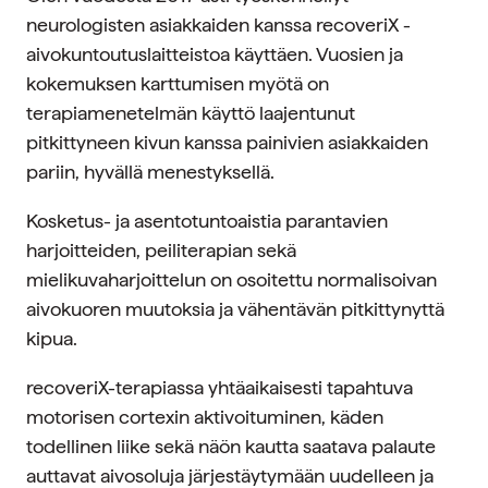
neurologisten asiakkaiden kanssa recoveriX -
aivokuntoutuslaitteistoa käyttäen. Vuosien ja
kokemuksen karttumisen myötä on
terapiamenetelmän käyttö laajentunut
pitkittyneen kivun kanssa painivien asiakkaiden
pariin, hyvällä menestyksellä.
Kosketus- ja asentotuntoaistia parantavien
harjoitteiden, peiliterapian sekä
mielikuvaharjoittelun on osoitettu normalisoivan
aivokuoren muutoksia ja vähentävän pitkittynyttä
kipua.
recoveriX-terapiassa yhtäaikaisesti tapahtuva
motorisen cortexin aktivoituminen, käden
todellinen liike sekä näön kautta saatava palaute
auttavat aivosoluja järjestäytymään uudelleen ja