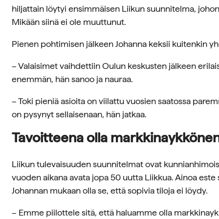
hiljattain löytyi ensimmäisen Liikun suunnitelma, johon 
Mikään siinä ei ole muuttunut.
Pienen pohtimisen jälkeen Johanna keksii kuitenkin 
– Valaisimet vaihdettiin Oulun keskusten jälkeen erilais
enemmän, hän sanoo ja nauraa.
– Toki pieniä asioita on viilattu vuosien saatossa par
on pysynyt sellaisenaan, hän jatkaa.
Tavoitteena olla markkinaykköne
Liikun tulevaisuuden suunnitelmat ovat kunnianhimois
vuoden aikana avata jopa 50 uutta Liikkua. Ainoa este
Johannan mukaan olla se, että sopivia tiloja ei löydy.
– Emme piilottele sitä, että haluamme olla markkinay