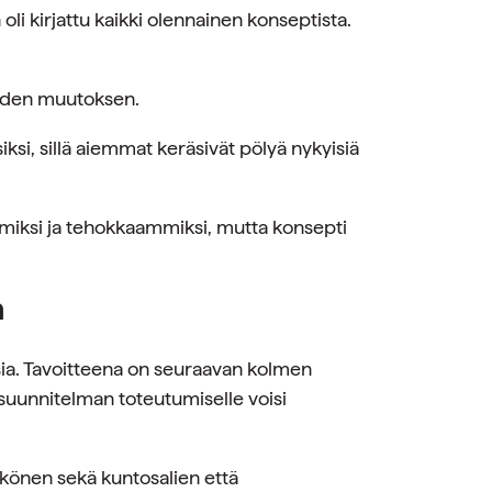
oli kirjattu kaikki olennainen konseptista.
yhden muutoksen.
iksi, sillä aiemmat keräsivät pölyä nykyisiä
emmiksi ja tehokkaammiksi, mutta konsepti
n
ia. Tavoitteena on seuraavan kolmen
 suunnitelman toteutumiselle voisi
kkönen sekä kuntosalien että