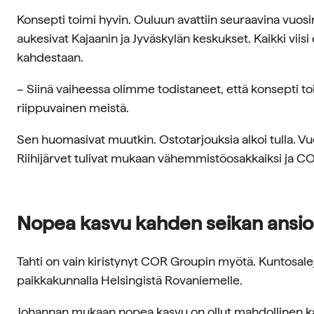
Konsepti toimi hyvin. Ouluun avattiin seuraavina vuosin
aukesivat Kajaanin ja Jyväskylän keskukset. Kaikki viis
kahdestaan.
– Siinä vaiheessa olimme todistaneet, että konsepti to
riippuvainen meistä.
Sen huomasivat muutkin. Ostotarjouksia alkoi tulla. Vu
Riihijärvet tulivat mukaan vähemmistöosakkaiksi ja C
Nopea kasvu kahden seikan ansio
Tahti on vain kiristynyt COR Groupin myötä. Kuntosaleja 
paikkakunnalla Helsingistä Rovaniemelle.
Johannan mukaan nopea kasvu on ollut mahdollinen kah