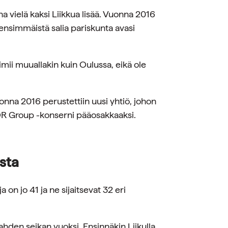
a vielä kaksi Liikkua lisää. Vuonna 2016
i ensimmäistä salia pariskunta avasi
imii muuallakin kuin Oulussa, eikä ole
onna 2016 perustettiin uusi yhtiö, johon
OR Group -konserni pääosakkaaksi.
sta
on jo 41 ja ne sijaitsevat 32 eri
den seikan vuoksi. Ensinnäkin Liikulla