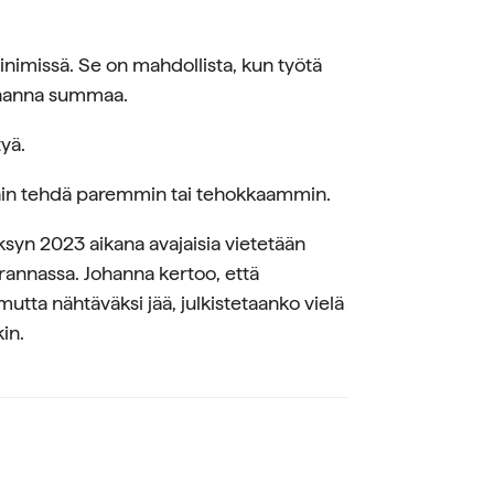
nimissä. Se on mahdollista, kun työtä
Johanna summaa.
tyä.
tain tehdä paremmin tai tehokkaammin.
ksyn 2023 aikana avajaisia vietetään
annassa. Johanna kertoo, että
mutta nähtäväksi jää, julkistetaanko vielä
in.