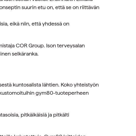
onseptin suurin etu on, että se on riittävän
ia, eikä niin, että yhdessä on
istaja COR Group. Ison terveysalan
linen selkäranka.
sestä kuntosalista lähtien. Koko yhteistyön
an kustomoituihin gym80-tuoteperheen
soisia, pitkäikäisiä ja pitkälti