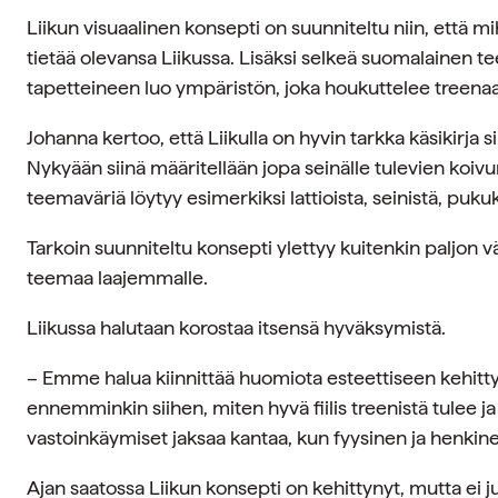
Liikun visuaalinen konsepti on suunniteltu niin, että
tietää olevansa Liikussa. Lisäksi selkeä suomalainen 
tapetteineen luo ympäristön, joka houkuttelee treen
Johanna kertoo, että Liikulla on hyvin tarkka käsikirja
Nykyään siinä määritellään jopa seinälle tulevien koi
teemaväriä löytyy esimerkiksi lattioista, seinistä, pukuk
Tarkoin suunniteltu konsepti ylettyy kuitenkin paljon 
teemaa laajemmalle.
Liikussa halutaan korostaa itsensä hyväksymistä.
– Emme halua kiinnittää huomiota esteettiseen kehittym
ennemminkin siihen, miten hyvä fiilis treenistä tulee
vastoinkäymiset jaksaa kantaa, kun fyysinen ja henkin
Ajan saatossa Liikun konsepti on kehittynyt, mutta ei 