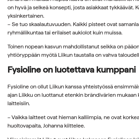
on hyvä ja selkeä konsepti, josta asiakkaat tykkäävät. K
yksinkertainen.
– Se tuo skaalautuvuuden. Kaikki pisteet ovat samanlais
ryhmäliikuntaa tai erilaiset aukiolot kuin muissa.
Toinen nopean kasvun mahdollistanut seikka on pääom
yhtiöryppään myötä Liikun taustalla on vahva taloudel
Fysioline on luotettava kumppani
Fysioline on ollut Liikun kanssa yhteistyössä ensimmäi
ajan Liikku on luottanut etenkin brändivärien muka
laitteisiin.
– Vaikka laitteet ovat hieman kalliimpia, ne ovat korkeata
huoltovapaita, Johanna kiittelee.