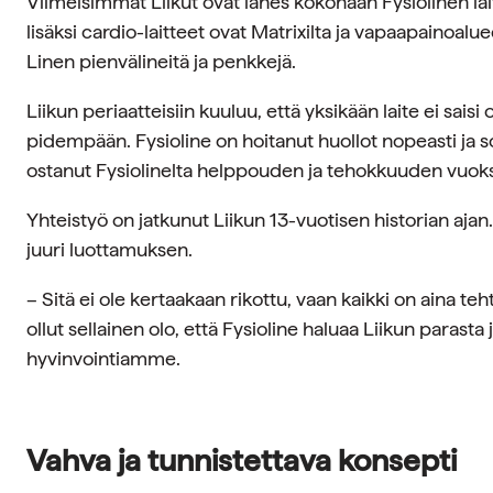
Viimeisimmät Liikut ovat lähes kokonaan Fysiolinen lait
lisäksi cardio-laitteet ovat Matrixilta ja vapaapainoal
Linen pienvälineitä ja penkkejä.
Liikun periaatteisiin kuuluu, että yksikään laite ei sais
pidempään. Fysioline on hoitanut huollot nopeasti ja s
ostanut Fysiolinelta helppouden ja tehokkuuden vuoks
Yhteistyö on jatkunut Liikun 13-vuotisen historian aja
juuri luottamuksen.
– Sitä ei ole kertaakaan rikottu, vaan kaikki on aina teht
ollut sellainen olo, että Fysioline haluaa Liikun parasta 
hyvinvointiamme.
Vahva ja tunnistettava konsepti