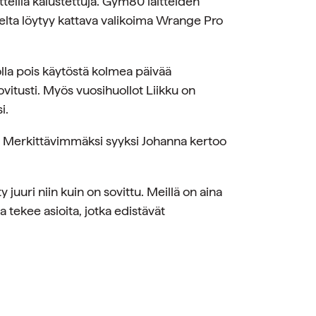
teilla kalustettuja. Gym80 laitteiden
ueelta löytyy kattava valikoima Wrange Pro
i olla pois käytöstä kolmea päivää
ovitusti. Myös vuosihuollot Liikku on
i.
n. Merkittävimmäksi syyksi Johanna kertoo
y juuri niin kuin on sovittu. Meillä on aina
ja tekee asioita, jotka edistävät