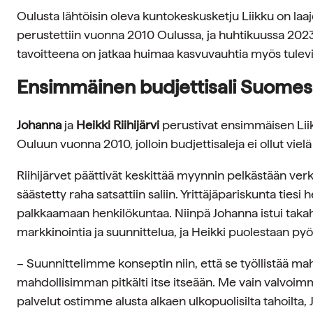
Oulusta lähtöisin oleva kuntokeskusketju Liikku on la
perustettiin vuonna 2010 Oulussa, ja huhtikuussa 2023 
tavoitteena on jatkaa huimaa kasvuvauhtia myös tulev
Ensimmäinen budjettisali Suome
Johanna
ja
Heikki Riihijärvi
perustivat ensimmäisen Lii
Ouluun vuonna 2010, jolloin budjettisaleja ei ollut vie
Riihijärvet päättivät keskittää myynnin pelkästään 
säästetty raha satsattiin saliin. Yrittäjäpariskunta tiesi h
palkkaamaan henkilökuntaa. Niinpä Johanna istui ta
markkinointia ja suunnittelua, ja Heikki puolestaan pyör
– Suunnittelimme konseptin niin, että se työllistää m
mahdollisimman pitkälti itse itseään. Me vain valvoimm
palvelut ostimme alusta alkaen ulkopuolisilta tahoilta,