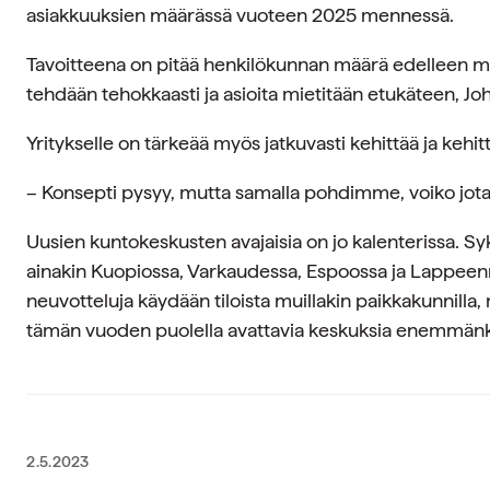
asiakkuuksien määrässä vuoteen 2025 mennessä.
Tavoitteena on pitää henkilökunnan määrä edelleen mi
tehdään tehokkaasti ja asioita mietitään etukäteen, 
Yritykselle on tärkeää myös jatkuvasti kehittää ja kehit
– Konsepti pysyy, mutta samalla pohdimme, voiko jo
Uusien kuntokeskusten avajaisia on jo kalenterissa. Sy
ainakin Kuopiossa, Varkaudessa, Espoossa ja Lappeenr
neuvotteluja käydään tiloista muillakin paikkakunnilla, 
tämän vuoden puolella avattavia keskuksia enemmänk
2.5.2023