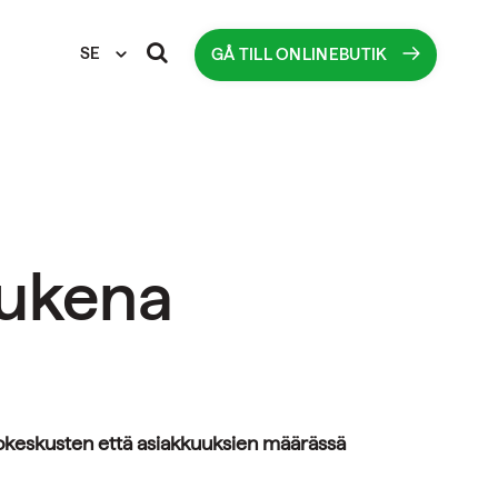
SE
GÅ TILL ONLINEBUTIK
tukena
tokeskusten että asiakkuuksien määrässä