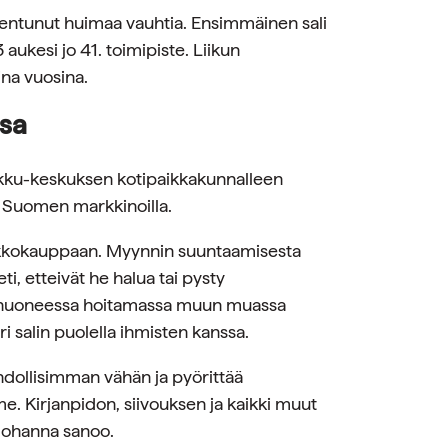
ajentunut huimaa vauhtia. Ensimmäinen sali
aukesi jo 41. toimipiste. Liikun
ina vuosina.
ssa
kku-keskuksen kotipaikkakunnalleen
lä Suomen markkinoilla.
verkkokauppaan. Myynnin suuntaamisesta
eti, etteivät he halua tai pysty
kahuoneessa hoitamassa muun muassa
i salin puolella ihmisten kanssa.
ahdollisimman vähän ja pyörittää
e. Kirjanpidon, siivouksen ja kaikki muut
 Johanna sanoo.