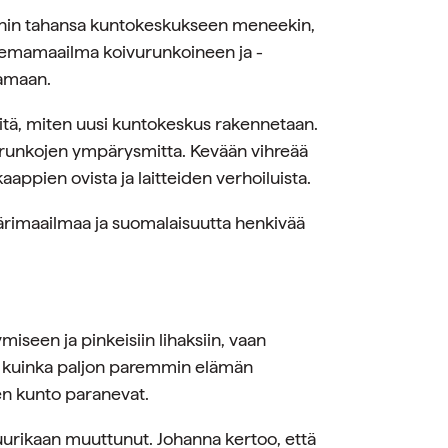
 mihin tahansa kuntokeskukseen meneekin,
teemamaailma koivurunkoineen ja -
aamaan.
 siitä, miten uusi kuntokeskus rakennetaan.
vurunkojen ympärysmitta. Kevään vihreää
aappien ovista ja laitteiden verhoiluista.
värimaailmaa ja suomalaisuutta henkivää
iseen ja pinkeisiin lihaksiin, vaan
 ja kuinka paljon paremmin elämän
en kunto paranevat.
juurikaan muuttunut. Johanna kertoo, että