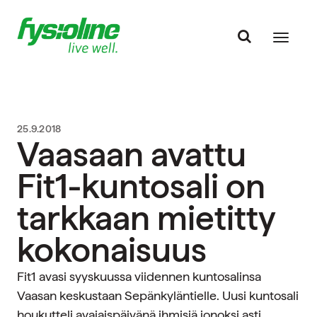
25.9.2018
Vaasaan avattu
Fit1-kuntosali on
tarkkaan mietitty
kokonaisuus
Fit1 avasi syyskuussa viidennen kuntosalinsa
Vaasan keskustaan Sepänkyläntielle. Uusi kuntosali
houkutteli avajaispäivänä ihmisiä jonoksi asti.