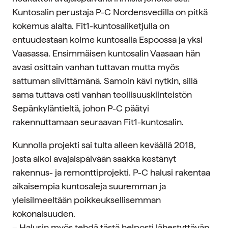
Kuntosalin perustaja P-C Nordensvedilla on pitkä
kokemus alalta. Fit1-kuntosaliketjulla on
entuudestaan kolme kuntosalia Espoossa ja yksi
Vaasassa. Ensimmäisen kuntosalin Vaasaan hän
avasi osittain vanhan tuttavan mutta myös
sattuman siivittämänä. Samoin kävi nytkin, sillä
sama tuttava osti vanhan teollisuuskiinteistön
Sepänkyläntieltä, johon P-C päätyi
rakennuttamaan seuraavan Fit1-kuntosalin.
Kunnolla projekti sai tulta alleen keväällä 2018,
josta alkoi avajaispäivään saakka kestänyt
rakennus- ja remonttiprojekti. P-C halusi rakentaa
aikaisempia kuntosaleja suuremman ja
yleisilmeeltään poikkeuksellisemman
kokonaisuuden.
– Halusin myös tehdä tästä helposti lähestyttävän,