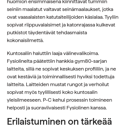
huomion ensimmäisenä kiinnittävät tummiin
seiniin maalatut valtavat seinämaalaukset, jotka
ovat vaasalaisten katutaiteilijoiden käsialaa. Tyyliin
sopivat riippuvalaisimet ja katonrajassa kulkevat
putkistot täydentävät tehdasmaista
kokonaisilmettä.
Kuntosaliin haluttiin laaja välinevalikoima.
Fysiolinelta päätettiin hankkia gym80-sarjan
laitteita, sillä ne sopivat keskuksen profiiliin, ja ne
ovat kestäviä ja toiminnallisesti hyviksi todettuja
laitteita. Laitteiden mustat rungot ja verhoilut
sopivat myös tyylillisesti koko kuntosalin
yleisilmeeseen. P-C kehui prosessin toimineen
helposti ja suoraviivaisesti Fysiolinen kanssa.
Erilaistuminen on tärkeää