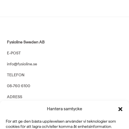
Fysioline Sweden AB
E-POST
info@fysioline.se
TELEFON
08-760 6100
ADRESS
Rosendalsvägen 18b, SE-14143 Huddinge
Hantera samtycke
VERKSAMHETSOMRÅDEN
För att ge den bästa upplevelsen använder vi teknologier som
REHABILITERING
cookies för att lagra och/eller komma åt enhetsinformation.
GYM