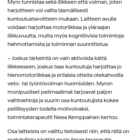
Myro tunnistaa sekä liikkeen että voiman, joten
harjoitteen voi valita täsmällisesti
kuntoutustavoitteen mukaan. Laitteen avulla
voidaan harjoittaa motoriikkaa ja yläraajan
liikkuvuutta, mutta myös kognitiivisia toimintoja:
hahmottamista ja toiminnan suunnittelua.
– Joskus tärkeintä on vain aktivoida kättä
liikkeeseen, joskus taas kuntoutuja harjoittaa jo
hienomotoriikkaa ja erilaisia otteita otekahvoilla
veto- tai työntövoiman huomioiden. Myron
monipuoliset pelimaailmat tarjoavat paljon
vaihtoehtoja ja suurin osa kuntoutujista kokee
pelillisyyden todella motivoivaksi,
toimintaterapeutti Neea Kemppainen kertoo.
Osa laitteista on valittu tietoisesti niin, että niitä on
mahdollista käyttää myös ilman terapeutin