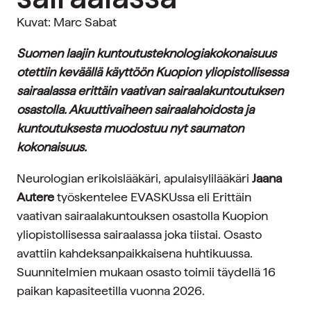
Kuvat: Marc Sabat
Suomen laajin kuntoutusteknologiakokonaisuus
otettiin keväällä käyttöön Kuopion yliopistollisessa
sairaalassa erittäin vaativan sairaalakuntoutuksen
osastolla. Akuuttivaiheen sairaalahoidosta ja
kuntoutuksesta muodostuu nyt saumaton
kokonaisuus.
Neurologian erikoislääkäri, apulaisylilääkäri
Jaana
Autere
työskentelee EVASKUssa eli Erittäin
vaativan sairaalakuntouksen osastolla Kuopion
yliopistollisessa sairaalassa joka tiistai. Osasto
avattiin kahdeksanpaikkaisena huhtikuussa.
Suunnitelmien mukaan osasto toimii täydellä 16
paikan kapasiteetilla vuonna 2026.