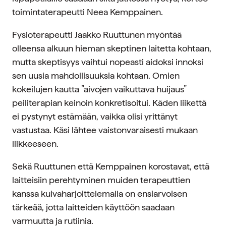
toimintaterapeutti Neea Kemppainen.
Fysioterapeutti Jaakko Ruuttunen myöntää
olleensa alkuun hieman skeptinen laitetta kohtaan,
mutta skeptisyys vaihtui nopeasti aidoksi innoksi
sen uusia mahdollisuuksia kohtaan. Omien
kokeilujen kautta ”aivojen vaikuttava huijaus”
peiliterapian keinoin konkretisoitui. Käden liikettä
ei pystynyt estämään, vaikka olisi yrittänyt
vastustaa. Käsi lähtee vaistonvaraisesti mukaan
liikkeeseen.
Sekä Ruuttunen että Kemppainen korostavat, että
laitteisiin perehtyminen muiden terapeuttien
kanssa kuivaharjoittelemalla on ensiarvoisen
tärkeää, jotta laitteiden käyttöön saadaan
varmuutta ja rutiinia.