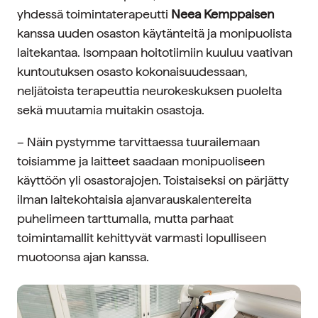
yhdessä toimintaterapeutti
Neea Kemppaisen
kanssa uuden osaston käytänteitä ja monipuolista
laitekantaa. Isompaan hoitotiimiin kuuluu vaativan
kuntoutuksen osasto kokonaisuudessaan,
neljätoista terapeuttia neurokeskuksen puolelta
sekä muutamia muitakin osastoja.
– Näin pystymme tarvittaessa tuurailemaan
toisiamme ja laitteet saadaan monipuoliseen
käyttöön yli osastorajojen. Toistaiseksi on pärjätty
ilman laitekohtaisia ajanvarauskalentereita
puhelimeen tarttumalla, mutta parhaat
toimintamallit kehittyvät varmasti lopulliseen
muotoonsa ajan kanssa.