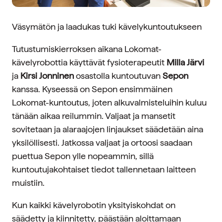
Väsymätön ja laadukas tuki kävelykuntoutukseen
Tutustumiskierroksen aikana Lokomat-
kävelyrobottia käyttävät fysioterapeutit
Milla Järvi
ja
Kirsi Jonninen
osastolla kuntoutuvan
Sepon
kanssa. Kyseessä on Sepon ensimmäinen
Lokomat-kuntoutus, joten alkuvalmisteluihin kuluu
tänään aikaa reilummin. Valjaat ja mansetit
sovitetaan ja alaraajojen linjaukset säädetään aina
yksilöllisesti. Jatkossa valjaat ja ortoosi saadaan
puettua Sepon ylle nopeammin, sillä
kuntoutujakohtaiset tiedot tallennetaan laitteen
muistiin.
Kun kaikki kävelyrobotin yksityiskohdat on
säädetty ja kiinnitetty, päästään aloittamaan