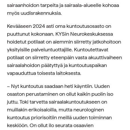
sairaanhoidon tarpeita ja sairaala-alueelle kohoaa
myös uudisrakennuksia.
Kevääseen 2024 asti oma kuntoutusosasto on
puuttunut kokonaan. KYSin Neurokeskuksessa
hoidetut potilaat on aiemmin siirretty jatkohoitoon
yksityisille palveluntuottajille. Kuntoutettavat
potilaat on siirretty eteenpäin vasta akuuttivaiheen
sairaalahoidon päätyttyä ja kuntoutuspaikan
vapauduttua toisesta laitoksesta.
– Nyt kuntoutus saadaan heti käyntiin. Uuden
osaston perustaminen on ollut kaikin puolin iso
juttu. Toki tarvetta sairaalakuntoutukseen on
muillakin erikoisaloilla, mutta neurologinen
kuntoutus priorisoitiin meillä uuden toiminnan
keskiöön. On ollut ilo seurata osaavien