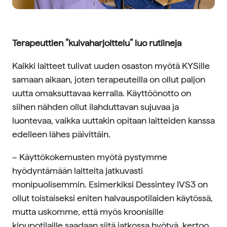
Terapeuttien ”kuivaharjoittelu” luo rutiineja
Kaikki laitteet tulivat uuden osaston myötä KYSille
samaan aikaan, joten terapeuteilla on ollut paljon
uutta omaksuttavaa kerralla. Käyttöönotto on
siihen nähden ollut ilahduttavan sujuvaa ja
luontevaa, vaikka uuttakin opitaan laitteiden kanssa
edelleen lähes päivittäin.
– Käyttökokemusten myötä pystymme
hyödyntämään laitteita jatkuvasti
monipuolisemmin. Esimerkiksi Dessintey IVS3 on
ollut toistaiseksi eniten halvauspotilaiden käytössä,
mutta uskomme, että myös kroonisille
kipupotilaille saadaan siitä jatkossa hyötyä, kertoo