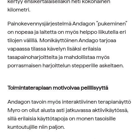
kertyy ensikertalaisellakin heti kokonainen
kilometri.
Painokevennysjärjestelmä Andagon ”pukeminen”
on nopeaa ja laitetta on myös helppo liikutella eri
tilojen välillä. Monikäyttöinen Andago tarjoaa
vapaassa tilassa kävelyn lisäksi erilaisia
tasapainoharjoitteita ja mahdollistaa myös
porrasmaisen harjoittelun stepperille askeltaen.
Toimintaterapiaan motivoivaa pelillisyyttä
Andagon tavoin myös interaktiivinen terapianäyttö
Myro on ollut alusta asti jatkuvassa aktiivikäytössä,
sillä erilaisia käyttötapoja on monen tasoisille
kuntoutujille niin paljon.