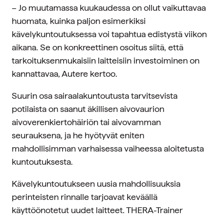
– Jo muutamassa kuukaudessa on ollut vaikuttavaa
huomata, kuinka paljon esimerkiksi
kävelykuntoutuksessa voi tapahtua edistystä viikon
aikana. Se on konkreettinen osoitus siitä, että
tarkoituksenmukaisiin laitteisiin investoiminen on
kannattavaa, Autere kertoo.
Suurin osa sairaalakuntoutusta tarvitsevista
potilaista on saanut äkillisen aivovaurion
aivoverenkiertohäiriön tai aivovamman
seurauksena, ja he hyötyvät eniten
mahdollisimman varhaisessa vaiheessa aloitetusta
kuntoutuksesta.
Kävelykuntoutukseen uusia mahdollisuuksia
perinteisten rinnalle tarjoavat keväällä
käyttöönotetut uudet laitteet. THERA-Trainer