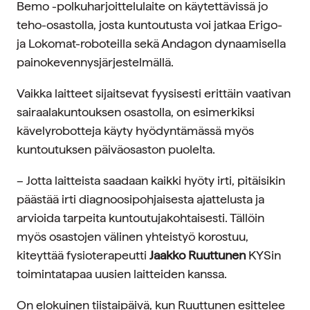
Bemo -polkuharjoittelulaite on käytettävissä jo
teho-osastolla, josta kuntoutusta voi jatkaa Erigo-
ja Lokomat-roboteilla sekä Andagon dynaamisella
painokevennysjärjestelmällä.
Vaikka laitteet sijaitsevat fyysisesti erittäin vaativan
sairaalakuntouksen osastolla, on esimerkiksi
kävelyrobotteja käyty hyödyntämässä myös
kuntoutuksen päiväosaston puolelta.
– Jotta laitteista saadaan kaikki hyöty irti, pitäisikin
päästää irti diagnoosipohjaisesta ajattelusta ja
arvioida tarpeita kuntoutujakohtaisesti. Tällöin
myös osastojen välinen yhteistyö korostuu,
kiteyttää fysioterapeutti
Jaakko Ruuttunen
KYSin
toimintatapaa uusien laitteiden kanssa.
On elokuinen tiistaipäivä, kun Ruuttunen esittelee