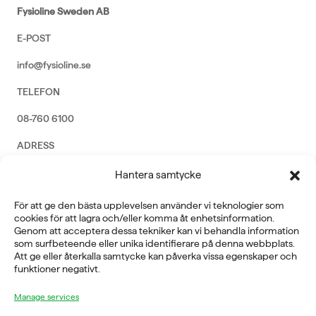
Fysioline Sweden AB
E-POST
info@fysioline.se
TELEFON
08-760 6100
ADRESS
Rosendalsvägen 18b, SE-14143 Huddinge
Hantera samtycke
VERKSAMHETSOMRÅDEN
För att ge den bästa upplevelsen använder vi teknologier som
REHABILITERING
cookies för att lagra och/eller komma åt enhetsinformation.
GYM
Genom att acceptera dessa tekniker kan vi behandla information
ICE POWER
som surfbeteende eller unika identifierare på denna webbplats.
SERVICE
Att ge eller återkalla samtycke kan påverka vissa egenskaper och
funktioner negativt.
FÖRETAG
Manage services
OM OSS