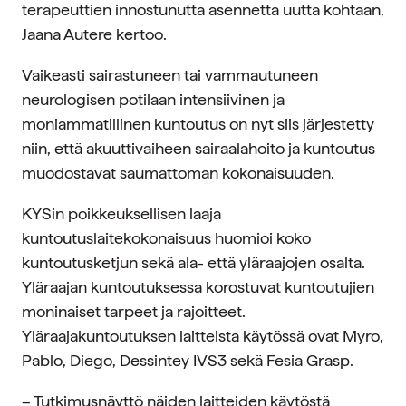
terapeuttien innostunutta asennetta uutta kohtaan,
Jaana Autere kertoo.
Vaikeasti sairastuneen tai vammautuneen
neurologisen potilaan intensiivinen ja
moniammatillinen kuntoutus on nyt siis järjestetty
niin, että akuuttivaiheen sairaalahoito ja kuntoutus
muodostavat saumattoman kokonaisuuden.
KYSin poikkeuksellisen laaja
kuntoutuslaitekokonaisuus huomioi koko
kuntoutusketjun sekä ala- että yläraajojen osalta.
Yläraajan kuntoutuksessa korostuvat kuntoutujien
moninaiset tarpeet ja rajoitteet.
Yläraajakuntoutuksen laitteista käytössä ovat Myro,
Pablo, Diego, Dessintey IVS3 sekä Fesia Grasp.
– Tutkimusnäyttö näiden laitteiden käytöstä