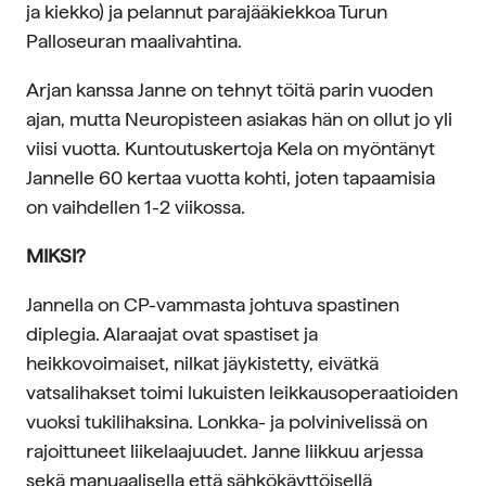
ja kiekko) ja pelannut parajääkiekkoa Turun
Palloseuran maalivahtina.
Arjan kanssa Janne on tehnyt töitä parin vuoden
ajan, mutta Neuropisteen asiakas hän on ollut jo yli
viisi vuotta. Kuntoutuskertoja Kela on myöntänyt
Jannelle 60 kertaa vuotta kohti, joten tapaamisia
on vaihdellen 1-2 viikossa.
MIKSI?
Jannella on CP-vammasta johtuva spastinen
diplegia. Alaraajat ovat spastiset ja
heikkovoimaiset, nilkat jäykistetty, eivätkä
vatsalihakset toimi lukuisten leikkausoperaatioiden
vuoksi tukilihaksina. Lonkka- ja polvinivelissä on
rajoittuneet liikelaajuudet. Janne liikkuu arjessa
sekä manuaalisella että sähkökäyttöisellä