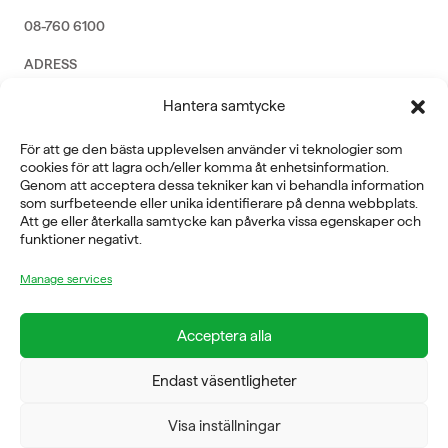
08-760 6100
ADRESS
Rosendalsvägen 18b, SE-14143 Huddinge
Hantera samtycke
VERKSAMHETSOMRÅDEN
För att ge den bästa upplevelsen använder vi teknologier som
REHABILITERING
cookies för att lagra och/eller komma åt enhetsinformation.
GYM
Genom att acceptera dessa tekniker kan vi behandla information
ICE POWER
som surfbeteende eller unika identifierare på denna webbplats.
SERVICE
Att ge eller återkalla samtycke kan påverka vissa egenskaper och
funktioner negativt.
FÖRETAG
Manage services
OM OSS
Acceptera alla
Endast väsentligheter
FYSIOLINE OY © 2026
Visa inställningar