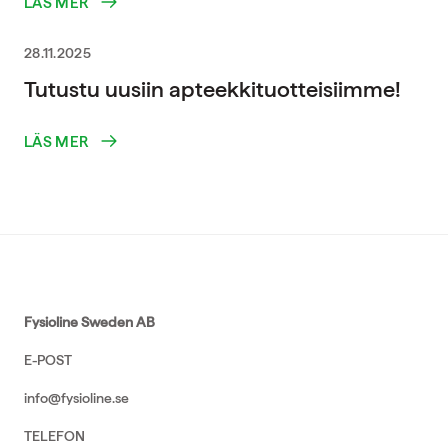
LÄS MER
28.11.2025
Tutustu uusiin apteekkituotteisiimme!
LÄS MER
Fysioline Sweden AB
E-POST
info@fysioline.se
TELEFON