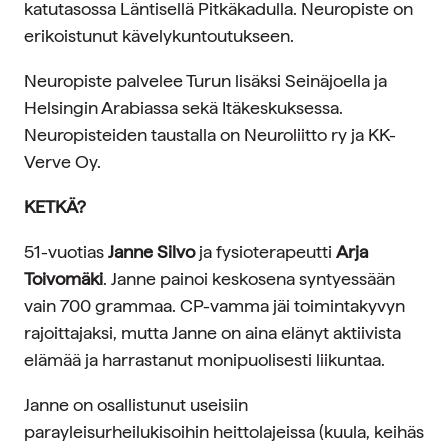
katutasossa Läntisellä Pitkäkadulla. Neuropiste on
erikoistunut kävelykuntoutukseen.
Neuropiste palvelee Turun lisäksi Seinäjoella ja
Helsingin Arabiassa sekä Itäkeskuksessa.
Neuropisteiden taustalla on Neuroliitto ry ja KK-
Verve Oy.
KETKÄ?
51-vuotias
Janne Silvo
ja fysioterapeutti
Arja
Toivomäki
. Janne painoi keskosena syntyessään
vain 700 grammaa. CP-vamma jäi toimintakyvyn
rajoittajaksi, mutta Janne on aina elänyt aktiivista
elämää ja harrastanut monipuolisesti liikuntaa.
Janne on osallistunut useisiin
parayleisurheilukisoihin heittolajeissa (kuula, keihäs