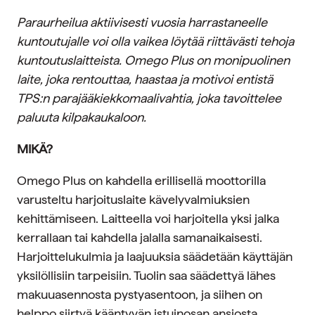
Paraurheilua aktiivisesti vuosia harrastaneelle
kuntoutujalle voi olla vaikea löytää riittävästi tehoja
kuntoutuslaitteista. Omego Plus on monipuolinen
laite, joka rentouttaa, haastaa ja motivoi entistä
TPS:n parajääkiekkomaalivahtia
, joka
tavoittelee
paluuta kilpakaukaloon.
MIKÄ?
Omego Plus on kahdella erillisellä moottorilla
varusteltu harjoituslaite kävelyvalmiuksien
kehittämiseen. Laitteella voi harjoitella yksi jalka
kerrallaan tai kahdella jalalla samanaikaisesti.
Harjoittelukulmia ja laajuuksia säädetään käyttäjän
yksilöllisiin tarpeisiin. Tuolin saa säädettyä lähes
makuuasennosta pystyasentoon, ja siihen on
helppo siirtyä kääntyvän istuinosan ansiosta.