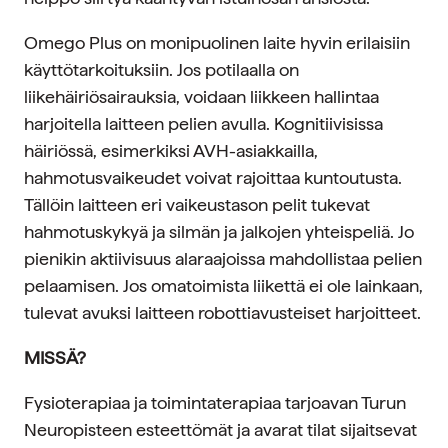
Omego Plus on monipuolinen laite hyvin erilaisiin
käyttötarkoituksiin. Jos potilaalla on
liikehäiriösairauksia, voidaan liikkeen hallintaa
harjoitella laitteen pelien avulla. Kognitiivisissa
häiriössä, esimerkiksi AVH-asiakkailla,
hahmotusvaikeudet voivat rajoittaa kuntoutusta.
Tällöin laitteen eri vaikeustason pelit tukevat
hahmotuskykyä ja silmän ja jalkojen yhteispeliä. Jo
pienikin aktiivisuus alaraajoissa mahdollistaa pelien
pelaamisen. Jos omatoimista liikettä ei ole lainkaan,
tulevat avuksi laitteen robottiavusteiset harjoitteet.
MISSÄ?
Fysioterapiaa ja toimintaterapiaa tarjoavan Turun
Neuropisteen esteettömät ja avarat tilat sijaitsevat