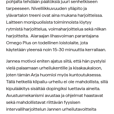
pohjalta tehdään päätöksiä juuri senhetkiseen
tarpeeseen. Nivelliikkuvuuden ylläpito ja
ylävartalon treeni ovat aina mukana harjoitteissa.
Laitteen monipuolisista toiminnoista löytyy
rytmistä harjoittelua, voimaharjoittelua sekä nilkan
harjoitteita. Alaraajan lihasvoiman parantajana
Omego Plus on todellinen loistolaite, jota
käytetään yleensä noin 15-30 minuuttia kerrallaan.
Jannea motivoi eniten ajatus siitä, että hän pystyisi
vielä palaamaan urheilukentille ja kisakaukaloon,
joten tämän Arja huomioi myös kuntoutuksessa.
Tällä hetkellä kilpailu-urheilu ei ole mahdollista, sillä
kipulääkitys sisältää dopingiksi luettavia aineita.
Avustusmekanismi avustaa ja ohjelmat haastavat
sekä mahdollistavat riittävän fyysisen
intervalliharjoittelun Jannen urheilutavoitteita