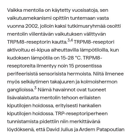
Vaikka mentolia on käytetty vuosisatoja, sen
vaikutusmekanismi opittiin tuntemaan vasta
vuonna 2002, jolloin kaksi tutkimusryhmää osoitti
mentolin viilentävän vaikutuksen välittyvän
3,4
TRPM8-reseptorin kautta.
TRPM8-reseptori
aktivoituu ei-kipua aiheuttavilla lämpötiloilla, kun
kudoksen lämpötila on 15-28 °C. TRPM8-
reseptoreita ilmentyy noin 15 prosentissa
perifeerisistä sensorisista hermoista. Niitä ilmenee
myös selkäytimen takajuuren ja kolmoishermon
3
ganglioissa.
Nämä havainnot ovat tuoneet
lisävalaistusta mentolin tehoon erilaisten
kiputilojen hoidossa, erityisesti hankalien
kiputilojen hoidossa. TRP-reseptoriperheen
tunnistamista pidettiin niin merkittävänä
löydöksenä, että David Julius ja Ardem Patapoutian