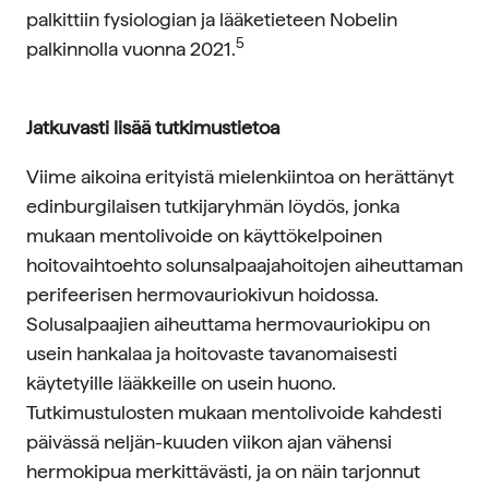
palkittiin fysiologian ja lääketieteen Nobelin
5
palkinnolla vuonna 2021.
Jatkuvasti lisää tutkimustietoa
Viime aikoina erityistä mielenkiintoa on herättänyt
edinburgilaisen tutkijaryhmän löydös, jonka
mukaan mentolivoide on käyttökelpoinen
hoitovaihtoehto solunsalpaajahoitojen aiheuttaman
perifeerisen hermovauriokivun hoidossa.
Solusalpaajien aiheuttama hermovauriokipu on
usein hankalaa ja hoitovaste tavanomaisesti
käytetyille lääkkeille on usein huono.
Tutkimustulosten mukaan mentolivoide kahdesti
päivässä neljän-kuuden viikon ajan vähensi
hermokipua merkittävästi, ja on näin tarjonnut