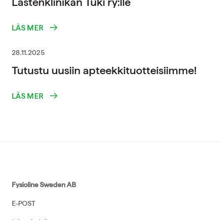
Lastenklinikan Tuki ry:lle
LÄS MER
28.11.2025
Tutustu uusiin apteekkituotteisiimme!
LÄS MER
Fysioline Sweden AB
E-POST