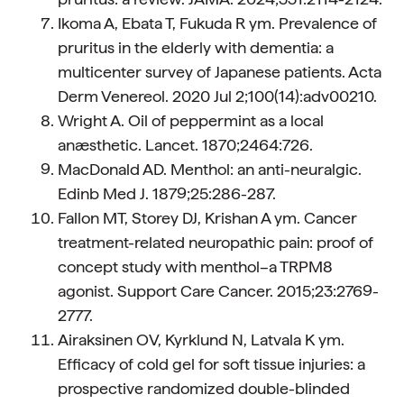
Ikoma A, Ebata T, Fukuda R ym. Prevalence of
pruritus in the elderly with dementia: a
multicenter survey of Japanese patients. Acta
Derm Venereol. 2020 Jul 2;100(14):adv00210.
Wright A. Oil of peppermint as a local
anæsthetic. Lancet. 1870;2464:726.
MacDonald AD. Menthol: an anti-neuralgic.
Edinb Med J. 1879;25:286-287.
Fallon MT, Storey DJ, Krishan A ym. Cancer
treatment-related neuropathic pain: proof of
concept study with menthol–a TRPM8
agonist. Support Care Cancer. 2015;23:2769-
2777.
Airaksinen OV, Kyrklund N, Latvala K ym.
Efficacy of cold gel for soft tissue injuries: a
prospective randomized double-blinded