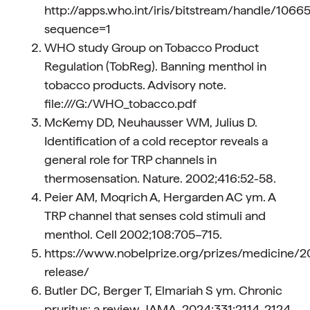
http://apps.who.int/iris/bitstream/handle/1
sequence=1
WHO study Group on Tobacco Product
Regulation (TobReg). Banning menthol in
tobacco products. Advisory note.
file:///G:/WHO_tobacco.pdf
McKemy DD, Neuhausser WM, Julius D.
Identification of a cold receptor reveals a
general role for TRP channels in
thermosensation. Nature. 2002;416:52-58.
Peier AM, Moqrich A, Hergarden AC ym. A
TRP channel that senses cold stimuli and
menthol. Cell 2002;108:705–715.
https://www.nobelprize.org/prizes/medicine/2
release/
Butler DC, Berger T, Elmariah S ym. Chronic
pruritus: a review. JAMA. 2024;331:2114-2124.