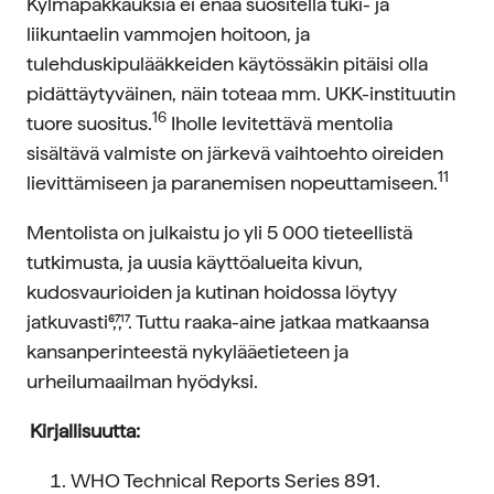
Kylmäpakkauksia ei enää suositella tuki- ja
liikuntaelin vammojen hoitoon, ja
tulehduskipulääkkeiden käytössäkin pitäisi olla
pidättäytyväinen, näin toteaa mm. UKK-instituutin
16
tuore suositus.
Iholle levitettävä mentolia
sisältävä valmiste on järkevä vaihtoehto oireiden
11
lievittämiseen ja paranemisen nopeuttamiseen.
Mentolista on julkaistu jo yli 5 000 tieteellistä
tutkimusta, ja uusia käyttöalueita kivun,
kudosvaurioiden ja kutinan hoidossa löytyy
jatkuvasti⁶,⁷,¹⁷. Tuttu raaka-aine jatkaa matkaansa
kansanperinteestä nykylääetieteen ja
urheilumaailman hyödyksi.
Kirjallisuutta:
WHO Technical Reports Series 891.