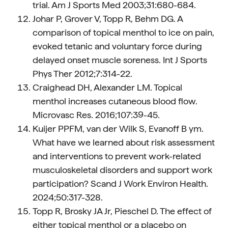
trial. Am J Sports Med 2003;31:680-684.
Johar P, Grover V, Topp R, Behm DG. A
comparison of topical menthol to ice on pain,
evoked tetanic and voluntary force during
delayed onset muscle soreness. Int J Sports
Phys Ther 2012;7:314-22.
Craighead DH, Alexander LM. Topical
menthol increases cutaneous blood flow.
Microvasc Res. 2016;107:39-45.
Kuijer PPFM, van der Wilk S, Evanoff B ym.
What have we learned about risk assessment
and interventions to prevent work-related
musculoskeletal disorders and support work
participation? Scand J Work Environ Health.
2024;50:317-328.
Topp R, Brosky JA Jr, Pieschel D. The effect of
either topical menthol or a placebo on