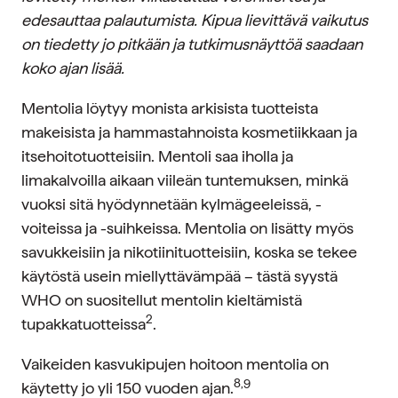
edesauttaa palautumista. Kipua lievittävä vaikutus
on tiedetty jo pitkään ja tutkimusnäyttöä saadaan
koko ajan lisää.
Mentolia löytyy monista arkisista tuotteista
makeisista ja hammastahnoista kosmetiikkaan ja
itsehoitotuotteisiin. Mentoli saa iholla ja
limakalvoilla aikaan viileän tuntemuksen, minkä
vuoksi sitä hyödynnetään kylmägeeleissä, -
voiteissa ja -suihkeissa. Mentolia on lisätty myös
savukkeisiin ja nikotiinituotteisiin, koska se tekee
käytöstä usein miellyttävämpää – tästä syystä
WHO on suositellut mentolin kieltämistä
2
tupakkatuotteissa
.
Vaikeiden kasvukipujen hoitoon mentolia on
8,9
käytetty jo yli 150 vuoden ajan.