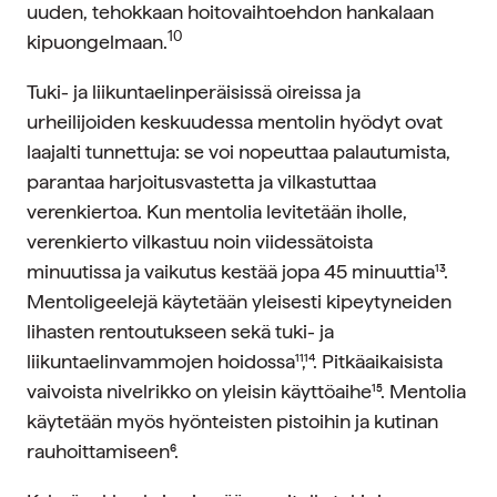
uuden, tehokkaan hoitovaihtoehdon hankalaan
10
kipuongelmaan.
Tuki- ja liikuntaelinperäisissä oireissa ja
urheilijoiden keskuudessa mentolin hyödyt ovat
laajalti tunnettuja: se voi nopeuttaa palautumista,
parantaa harjoitusvastetta ja vilkastuttaa
verenkiertoa. Kun mentolia levitetään iholle,
verenkierto vilkastuu noin viidessätoista
minuutissa ja vaikutus kestää jopa 45 minuuttia¹³.
Mentoligeelejä käytetään yleisesti kipeytyneiden
lihasten rentoutukseen sekä tuki- ja
liikuntaelinvammojen hoidossa¹¹,¹⁴. Pitkäaikaisista
vaivoista nivelrikko on yleisin käyttöaihe¹⁵. Mentolia
käytetään myös hyönteisten pistoihin ja kutinan
rauhoittamiseen⁶.