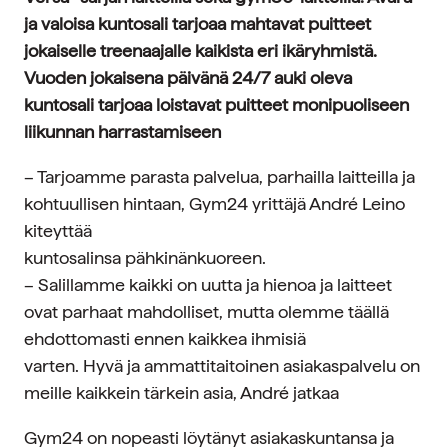
ja valoisa kuntosali tarjoaa mahtavat puitteet
jokaiselle treenaajalle kaikista eri ikäryhmistä.
Vuoden jokaisena päivänä 24/7 auki oleva
kuntosali tarjoaa loistavat puitteet monipuoliseen
liikunnan harrastamiseen
– Tarjoamme parasta palvelua, parhailla laitteilla ja
kohtuullisen hintaan,
Gym24 yrittäjä André Leino
kiteyttää
kuntosalinsa pähkinänkuoreen.
– Salillamme kaikki on uutta ja hienoa ja laitteet
ovat parhaat mahdolliset, mutta olemme täällä
ehdottomasti ennen kaikkea ihmisiä
varten. Hyvä ja ammattitaitoinen asiakaspalvelu on
meille kaikkein tärkein asia, André jatkaa
Gym24 on nopeasti löytänyt asiakaskuntansa ja