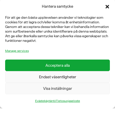
TELEFON
Hantera samtycke
08-760 6100
För att ge den bästa upplevelsen använder vi teknologier som
ADRESS
cookies för att lagra och/eller komma åt enhetsinformation.
Genom att acceptera dessa tekniker kan vi behandla information
Rosendalsvägen 18b, SE-14143 Huddinge
som surfbeteende eller unika identifierare på denna webbplats.
VERKSAMHETSOMRÅDEN
Att ge eller återkalla samtycke kan påverka vissa egenskaper och
funktioner negativt.
REHABILITERING
GYM
Manage services
ICE POWER
SERVICE
Acceptera alla
FÖRETAG
OM OSS
Endast väsentligheter
Visa inställningar
Evästekäytäntö
Tietosuojaseloste
FYSIOLINE OY © 2026