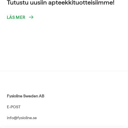
Tutustu uusiin apteekkituotteisiimme!
LÄS MER
Fysioline Sweden AB
E-POST
info@fysioline.se