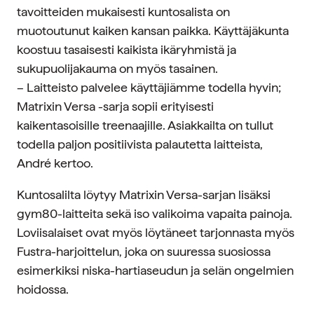
tavoitteiden mukaisesti kuntosalista on
muotoutunut kaiken kansan paikka. Käyttäjäkunta
koostuu tasaisesti kaikista ikäryhmistä ja
sukupuolijakauma on myös tasainen.
– Laitteisto palvelee käyttäjiämme todella hyvin;
Matrixin Versa -sarja sopii erityisesti
kaikentasoisille treenaajille. Asiakkailta on tullut
todella paljon positiivista palautetta laitteista,
André kertoo.
Kuntosalilta löytyy Matrixin Versa-sarjan lisäksi
gym80-laitteita sekä iso valikoima vapaita painoja.
Loviisalaiset ovat myös löytäneet tarjonnasta myös
Fustra-harjoittelun, joka on suuressa suosiossa
esimerkiksi niska-hartiaseudun ja selän ongelmien
hoidossa.