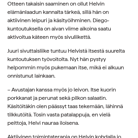
Otteen takaisin saaminen on ollut Helvin
elämänlaadun kannalta tärkeä, sillä hän on
aktiivinen leipuri ja käsityöihminen. Diego-
kuntoutuksella on aivan viime aikoina saatu
aktivoitua käteen myös sivuliikettä.
Juuri sivuttaisliike tuntuu Helvistä itsestä suurelta
kuntoutuksen työvoitolta. Nyt hän pystyy
helpommin myös pukemaan itse, mikä ei alkuun
onnistunut lainkaan.
– Avustajan kanssa myös jo leivon. Itse kuorin
porkkanat ja perunat sekä pilkon salaatin.
Käsitöitäkin olen päässyt taas tekemään, lähinnä
tilkkutöitä. Tosin vasta patalappuja, en vielä
peittoja, Helvi nauraa iloisena.
Aktiivinen toimintaterapia on Helvin kohdalla jo