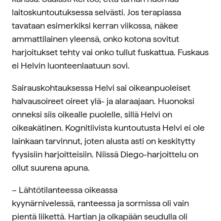
laitoskuntoutuksessa selvästi. Jos terapiassa
tavataan esimerkiksi kerran viikossa, näkee
ammattilainen yleensä, onko kotona sovitut
harjoitukset tehty vai onko tullut fuskattua. Fuskaus
ei Helvin luonteenlaatuun sovi.
Sairauskohtauksessa Helvi sai oikeanpuoleiset
halvausoireet oireet ylä- ja alaraajaan. Huonoksi
onneksi siis oikealle puolelle, sillä Helvi on
oikeakätinen. Kognitiivista kuntoutusta Helvi ei ole
lainkaan tarvinnut, joten alusta asti on keskitytty
fyysisiin harjoitteisiin. Niissä Diego-harjoittelu on
ollut suurena apuna.
– Lähtötilanteessa oikeassa
kyynärnivelessä, ranteessa ja sormissa oli vain
pientä liikettä. Hartian ja olkapään seudulla oli