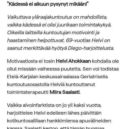
”Kädessä ei alkuun pysynyt mikään!”
Vaikuttava yläraajakuntoutus on mahdollista,
vaikka kädessä ei olisi juurikaan toimintakykyä.
Oikeilla laitteilla kuntoutujan motivointi ja
haastaminen helpottuvat. 69-vuotias Helvi on
saanut merkittävää hyötyä Diego-harjoittelusta.
Motivaatiosta ei tosin
Helvi Ahokkaan
kohdalla ole
ollut missään vaiheessa puutetta. Sen voi todistaa
Etelä-Karjalan keskussairaalassa Geriatrisella
kuntoutusosastolla Helviä kuntouttanut
toimintaterapeutti
Miira Saalasti
.
Vaikka aivoinfarktista on jo yli kaksi vuotta,
harjoittelee Helvi edelleen lähes päivittäin
kotikuntosalillaan hankkimiensa apuvälineiden
kanssa. Saalasti kertoo, että tämän huomaa