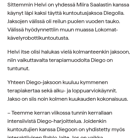
Sittemmin Helvi on yhdessä Miira Saalastin kanssa
käynyt läpi kaksi täyttä kuntoutusjaksoa Diegolla.
Jaksojen välissä oli reilun puolen vuoden tauko.
Välissä hyödynnettiin muun muassa Lokomat-
kävelyrobottikuntoutusta.
Helvi itse olisi halukas vielä kolmanteenkin jaksoon,
niin vaikuttavalta terapiamuodolta Diego on
tuntunut.
Yhteen Diego-jaksoon kuuluu kymmenen
terapiakertaa sekä alku- ja loppuarviokäynnit.
Jakso on siis noin kolmen kuukauden kokonaisuus.
– Teemme kerran viikossa tunnin kerrallaan
intensiivistä Diego-harjoittelua. Joidenkin
kuntoutujien kanssa Diegoon on yhdistetty myös
interaktiivinen Pablo-laite. Jos on vaikka