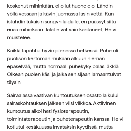
koskenut mihinkään, ei ollut huono olo. Lähdin
yöllä vessaan ja kävin juomassa lasin vettä. Kun
istahdin takaisin sängyn laidalle, en päässyt siitä
enää mihinkään. Jalat eivät vain kantaneet, Helvi
muistelee.
Kaikki tapahtui hyvin pienessä hetkessä. Puhe oli
puolison kertoman mukaan alkuun hieman
epäselvää, mutta normaali puhekyky palasi äkkiä.
Oikean puolen käsi ja jalka sen sijaan lamaantuivat
täysin.
Sairaalassa vaativan kuntoutuksen osastolla kului
sairaskohtauksen jälkeen viisi viikkoa. Aktiivinen
kuntoutus alkoi heti fysioterapeutin,
toimintaterapeutin ja puheterapeutin kanssa. Helvi
kotiutui kesäkuussa invataksin kyydissä, mutta