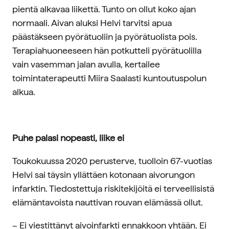
pientä alkavaa liikettä. Tunto on ollut koko ajan
normaali. Aivan aluksi Helvi tarvitsi apua
päästäkseen pyörätuoliin ja pyörätuolista pois.
Terapiahuoneeseen hän potkutteli pyörätuolilla
vain vasemman jalan avulla, kertailee
toimintaterapeutti Miira Saalasti kuntoutuspolun
alkua.
Puhe palasi nopeasti, liike ei
Toukokuussa 2020 perusterve, tuolloin 67-vuotias
Helvi sai täysin yllättäen kotonaan aivorungon
infarktin. Tiedostettuja riskitekijöitä ei terveellisistä
elämäntavoista nauttivan rouvan elämässä ollut.
– Ei viestittänyt aivoinfarkti ennakkoon yhtään. Ei