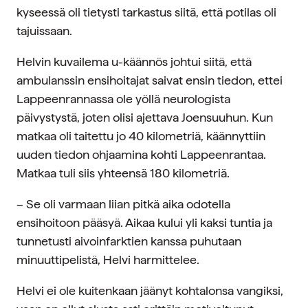
kyseessä oli tietysti tarkastus siitä, että potilas oli
tajuissaan.
Helvin kuvailema u-käännös johtui siitä, että
ambulanssin ensihoitajat saivat ensin tiedon, ettei
Lappeenrannassa ole yöllä neurologista
päivystystä, joten olisi ajettava Joensuuhun. Kun
matkaa oli taitettu jo 40 kilometriä, käännyttiin
uuden tiedon ohjaamina kohti Lappeenrantaa.
Matkaa tuli siis yhteensä 180 kilometriä.
– Se oli varmaan liian pitkä aika odotella
ensihoitoon pääsyä. Aikaa kului yli kaksi tuntia ja
tunnetusti aivoinfarktien kanssa puhutaan
minuuttipelistä, Helvi harmittelee.
Helvi ei ole kuitenkaan jäänyt kohtalonsa vangiksi,