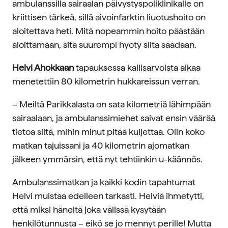
ambulanssilla sairaalan päivystyspoliklinikalle on
kriittisen tärkeä, sillä aivoinfarktin liuotushoito on
aloitettava heti. Mitä nopeammin hoito päästään
aloittamaan, sitä suurempi hyöty siitä saadaan.
Helvi Ahokkaan
tapauksessa kallisarvoista aikaa
menetettiin 80 kilometrin hukkareissun verran.
– Meiltä Parikkalasta on sata kilometriä lähimpään
sairaalaan, ja ambulanssimiehet saivat ensin väärää
tietoa siitä, mihin minut pitää kuljettaa. Olin koko
matkan tajuissani ja 40 kilometrin ajomatkan
jälkeen ymmärsin, että nyt tehtiinkin u-käännös.
Ambulanssimatkan ja kaikki kodin tapahtumat
Helvi muistaa edelleen tarkasti. Helviä ihmetytti,
että miksi häneltä joka välissä kysytään
henkilötunnusta – eikö se jo mennyt perille! Mutta