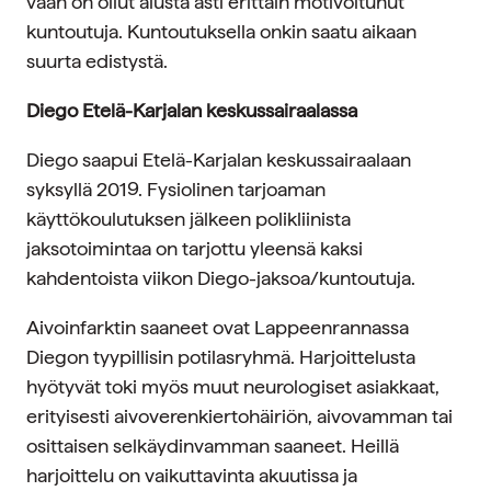
vaan on ollut alusta asti erittäin motivoitunut
kuntoutuja. Kuntoutuksella onkin saatu aikaan
suurta edistystä.
Diego Etelä-Karjalan keskussairaalassa
Diego saapui Etelä-Karjalan keskussairaalaan
syksyllä 2019. Fysiolinen tarjoaman
käyttökoulutuksen jälkeen polikliinista
jaksotoimintaa on tarjottu yleensä kaksi
kahdentoista viikon Diego-jaksoa/kuntoutuja.
Aivoinfarktin saaneet ovat Lappeenrannassa
Diegon tyypillisin potilasryhmä. Harjoittelusta
hyötyvät toki myös muut neurologiset asiakkaat,
erityisesti aivoverenkiertohäiriön, aivovamman tai
osittaisen selkäydinvamman saaneet. Heillä
harjoittelu on vaikuttavinta akuutissa ja