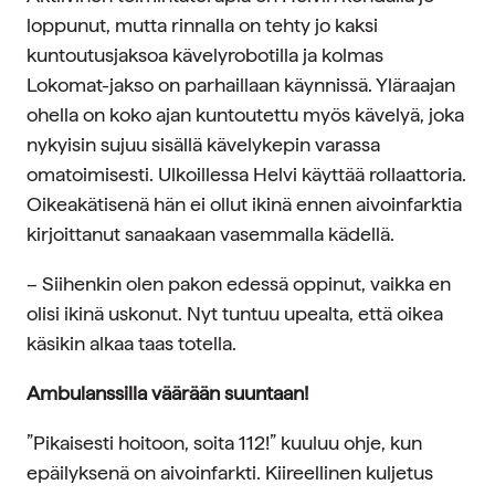
loppunut, mutta rinnalla on tehty jo kaksi
kuntoutusjaksoa kävelyrobotilla ja kolmas
Lokomat-jakso on parhaillaan käynnissä. Yläraajan
ohella on koko ajan kuntoutettu myös kävelyä, joka
nykyisin sujuu sisällä kävelykepin varassa
omatoimisesti. Ulkoillessa Helvi käyttää rollaattoria.
Oikeakätisenä hän ei ollut ikinä ennen aivoinfarktia
kirjoittanut sanaakaan vasemmalla kädellä.
– Siihenkin olen pakon edessä oppinut, vaikka en
olisi ikinä uskonut. Nyt tuntuu upealta, että oikea
käsikin alkaa taas totella.
Ambulanssilla väärään suuntaan!
”Pikaisesti hoitoon, soita 112!” kuuluu ohje, kun
epäilyksenä on aivoinfarkti. Kiireellinen kuljetus