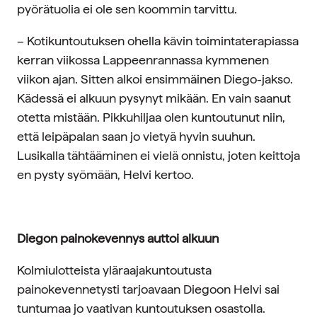
pyörätuolia ei ole sen koommin tarvittu.
– Kotikuntoutuksen ohella kävin toimintaterapiassa
kerran viikossa Lappeenrannassa kymmenen
viikon ajan. Sitten alkoi ensimmäinen Diego-jakso.
Kädessä ei alkuun pysynyt mikään. En vain saanut
otetta mistään. Pikkuhiljaa olen kuntoutunut niin,
että leipäpalan saan jo vietyä hyvin suuhun.
Lusikalla tähtääminen ei vielä onnistu, joten keittoja
en pysty syömään, Helvi kertoo.
Diegon painokevennys auttoi alkuun
Kolmiulotteista yläraajakuntoutusta
painokevennetysti tarjoavaan Diegoon Helvi sai
tuntumaa jo vaativan kuntoutuksen osastolla.