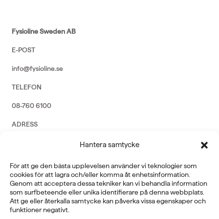
Fysioline Sweden AB
E-POST
info@fysioline.se
TELEFON
08-760 6100
ADRESS
Rosendalsvägen 18b, SE-14143 Huddinge
Hantera samtycke
VERKSAMHETSOMRÅDEN
För att ge den bästa upplevelsen använder vi teknologier som
REHABILITERING
cookies för att lagra och/eller komma åt enhetsinformation.
GYM
Genom att acceptera dessa tekniker kan vi behandla information
ICE POWER
som surfbeteende eller unika identifierare på denna webbplats.
SERVICE
Att ge eller återkalla samtycke kan påverka vissa egenskaper och
funktioner negativt.
FÖRETAG