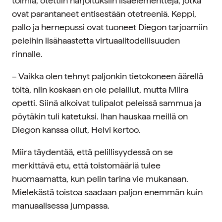
toimia, otettiin harjoituksiin lisäelementtejä, jotka
ovat parantaneet entisestään otetreeniä. Keppi,
pallo ja hernepussi ovat tuoneet Diegon tarjoamiin
peleihin lisähaastetta virtuaalitodellisuuden
rinnalle.
– Vaikka olen tehnyt paljonkin tietokoneen äärellä
töitä, niin koskaan en ole pelaillut, mutta Miira
opetti. Siinä alkoivat tulipalot peleissä sammua ja
pöytäkin tuli katetuksi. Ihan hauskaa meillä on
Diegon kanssa ollut, Helvi kertoo.
Miira täydentää, että pelillisyydessä on se
merkittävä etu, että toistomääriä tulee
huomaamatta, kun pelin tarina vie mukanaan.
Mielekästä toistoa saadaan paljon enemmän kuin
manuaalisessa jumpassa.