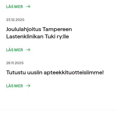
LÄS MER
23.12.2025
Joululahjoitus Tampereen
Lastenklinikan Tuki ry:lle
LÄS MER
28.11.2025
Tutustu uusiin apteekkituotteisiimme!
LÄS MER