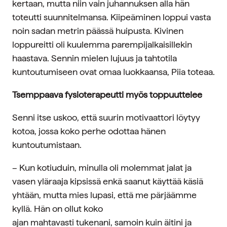
kertaan, mutta niin vain juhannuksen alla hän
toteutti suunnitelmansa. Kiipeäminen loppui vasta
noin sadan metrin päässä huipusta. Kivinen
loppureitti oli kuulemma parempijalkaisillekin
haastava. Sennin mielen lujuus ja tahtotila
kuntoutumiseen ovat omaa luokkaansa, Piia toteaa.
Tsemppaava fysioterapeutti myös toppuuttelee
Senni itse uskoo, että suurin motivaattori löytyy
kotoa, jossa koko perhe odottaa hänen
kuntoutumistaan.
– Kun kotiuduin, minulla oli molemmat jalat ja
vasen yläraaja kipsissä enkä saanut käyttää käsiä
yhtään, mutta mies lupasi, että me pärjäämme
kyllä. Hän on ollut koko
ajan mahtavasti tukenani, samoin kuin äitini ja