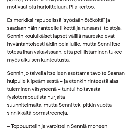
motivaatiota harjoitteluun, Piia kertoo.
Esimerkiksi rapupelissä ”syödään ötököitä” ja
saadaan näin ranteelle liikettä ja runsaasti toistoja.
Sennin kouluikäiset lapset välillä naureskelevat
hyväntahtoisesti äidin pelailuille, mutta Senni itse
toteaa ihan vakavissaan, että pelillistäminen tukee
myös aikuisen kuntoutusta.
Sennin jo talvella itselleen asettama tavoite Saanan
huipulle kiipeämisestä – ja etenkin rinteestä alas
tuleminen väsyneenä – tuntui hoitavasta
fysioterapeutista hurjalta
suunnitelmalta, mutta Senni teki pitkin vuotta
sinnikkäitä porrastreenejä.
– Toppuuttelin ja varoittelin Senniä moneen