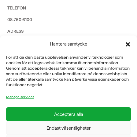
TELEFON
08-760 6100
ADRESS
Rosendalsvägen 18b, SE-14143 Huddinge
Hantera samtycke
VERKSAMHETSOMRÅDEN
För att ge den bästa upplevelsen använder vi teknologier som
REHABILITERING
cookies för att lagra och/eller komma åt enhetsinformation.
GYM
Genom att acceptera dessa tekniker kan vi behandla information
ICE POWER
som surfbeteende eller unika identifierare på denna webbplats.
SERVICE
Att ge eller återkalla samtycke kan påverka vissa egenskaper och
funktioner negativt.
FÖRETAG
Manage services
OM OSS
Acceptera alla
Endast väsentligheter
FYSIOLINE OY © 2026