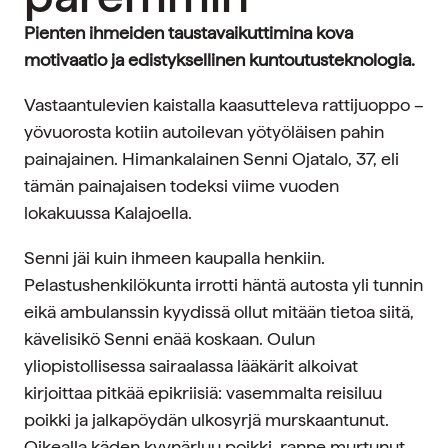
Pienten ihmeiden taustavaikuttimina kova
motivaatio ja edistyksellinen kuntoutusteknologia.
Vastaantulevien kaistalla kaasutteleva rattijuoppo –
yövuorosta kotiin autoilevan yötyöläisen pahin
painajainen. Himankalainen Senni Ojatalo, 37, eli
tämän painajaisen todeksi viime vuoden
lokakuussa Kalajoella.
Senni jäi kuin ihmeen kaupalla henkiin.
Pelastushenkilökunta irrotti häntä autosta yli tunnin
eikä ambulanssin kyydissä ollut mitään tietoa siitä,
kävelisikö Senni enää koskaan. Oulun
yliopistollisessa sairaalassa lääkärit alkoivat
kirjoittaa pitkää epikriisiä: vasemmalta reisiluu
poikki ja jalkapöydän ulkosyrjä murskaantunut.
Oikealla käden kyynärluu poikki, ranne murtunut,