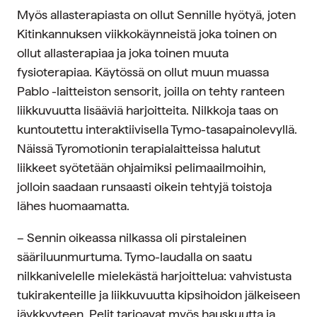
Myös allasterapiasta on ollut Sennille hyötyä, joten
Kitinkannuksen viikkokäynneistä joka toinen on
ollut allasterapiaa ja joka toinen muuta
fysioterapiaa. Käytössä on ollut muun muassa
Pablo -laitteiston sensorit, joilla on tehty ranteen
liikkuvuutta lisääviä harjoitteita. Nilkkoja taas on
kuntoutettu interaktiivisella Tymo-tasapainolevyllä.
Näissä Tyromotionin terapialaitteissa halutut
liikkeet syötetään ohjaimiksi pelimaailmoihin,
jolloin saadaan runsaasti oikein tehtyjä toistoja
lähes huomaamatta.
– Sennin oikeassa nilkassa oli pirstaleinen
sääriluunmurtuma. Tymo-laudalla on saatu
nilkkanivelelle mielekästä harjoittelua: vahvistusta
tukirakenteille ja liikkuvuutta kipsihoidon jälkeiseen
jäykkyyteen. Pelit tarjoavat myös hauskuutta ja