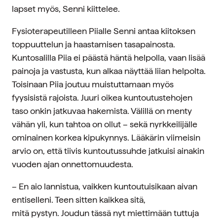
lapset myös, Senni kiittelee.
Fysioterapeutilleen Piialle Senni antaa kiitoksen
toppuuttelun ja haastamisen tasapainosta.
Kuntosalilla Piia ei päästä häntä helpolla, vaan lisää
painoja ja vastusta, kun alkaa näyttää liian helpolta.
Toisinaan Piia joutuu muistuttamaan myös
fyysisistä rajoista. Juuri oikea kuntoutustehojen
taso onkin jatkuvaa hakemista. Välillä on menty
vähän yli, kun tahtoa on ollut – sekä nyrkkeilijälle
ominainen korkea kipukynnys. Lääkärin viimeisin
arvio on, että tiivis kuntoutussuhde jatkuisi ainakin
vuoden ajan onnettomuudesta.
– En aio lannistua, vaikken kuntoutuisikaan aivan
entiselleni. Teen sitten kaikkea sitä,
mitä pystyn. Joudun tässä nyt miettimään tuttuja