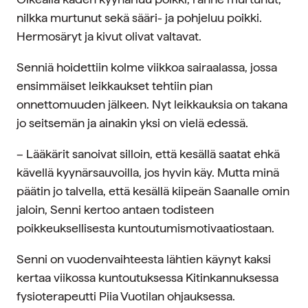
nilkka murtunut sekä sääri- ja pohjeluu poikki.
Hermosäryt ja kivut olivat valtavat.
Senniä hoidettiin kolme viikkoa sairaalassa, jossa
ensimmäiset leikkaukset tehtiin pian
onnettomuuden jälkeen. Nyt leikkauksia on takana
jo seitsemän ja ainakin yksi on vielä edessä.
– Lääkärit sanoivat silloin, että kesällä saatat ehkä
kävellä kyynärsauvoilla, jos hyvin käy. Mutta minä
päätin jo talvella, että kesällä kiipeän Saanalle omin
jaloin, Senni kertoo antaen todisteen
poikkeuksellisesta kuntoutumismotivaatiostaan.
Senni on vuodenvaihteesta lähtien käynyt kaksi
kertaa viikossa kuntoutuksessa Kitinkannuksessa
fysioterapeutti Piia Vuotilan ohjauksessa.