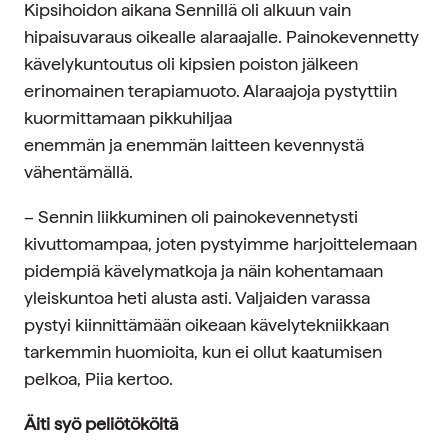
Kipsihoidon aikana Sennillä oli alkuun vain
hipaisuvaraus oikealle alaraajalle. Painokevennetty
kävelykuntoutus oli kipsien poiston jälkeen
erinomainen terapiamuoto. Alaraajoja pystyttiin
kuormittamaan pikkuhiljaa
enemmän ja enemmän laitteen kevennystä
vähentämällä.
– Sennin liikkuminen oli painokevennetysti
kivuttomampaa, joten pystyimme harjoittelemaan
pidempiä kävelymatkoja ja näin kohentamaan
yleiskuntoa heti alusta asti. Valjaiden varassa
pystyi kiinnittämään oikeaan kävelytekniikkaan
tarkemmin huomioita, kun ei ollut kaatumisen
pelkoa, Piia kertoo.
Äiti syö peliötököitä