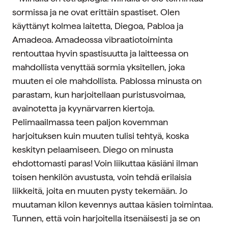
sormissa ja ne ovat erittäin spastiset. Olen
käyttänyt kolmea laitetta, Diegoa, Pabloa ja
Amadeoa. Amadeossa vibraatiotoiminta
rentouttaa hyvin spastisuutta ja laitteessa on
mahdollista venyttää sormia yksitellen, joka
muuten ei ole mahdollista. Pablossa minusta on
parastam, kun harjoitellaan puristusvoimaa,
avainotetta ja kyynärvarren kiertoja.
Pelimaailmassa teen paljon kovemman
harjoituksen kuin muuten tulisi tehtyä, koska
keskityn pelaamiseen. Diego on minusta
ehdottomasti paras! Voin liikuttaa käsiäni ilman
toisen henkilön avustusta, voin tehdä erilaisia
liikkeitä, joita en muuten pysty tekemään. Jo
muutaman kilon kevennys auttaa käsien toimintaa.
Tunnen, että voin harjoitella itsenäisesti ja se on