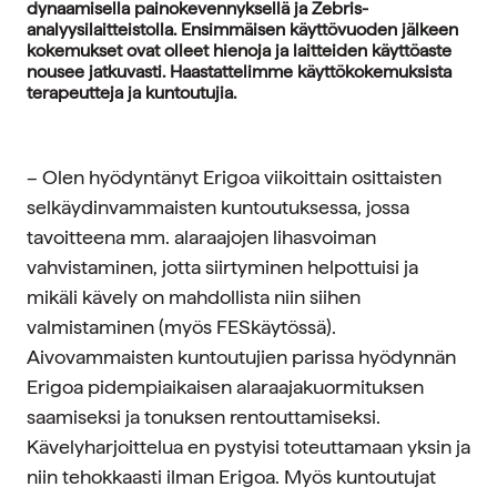
dynaamisella painokevennyksellä ja Zebris-
analyysilaitteistolla. Ensimmäisen käyttövuoden jälkeen
kokemukset ovat olleet hienoja ja laitteiden käyttöaste
nousee jatkuvasti. Haastattelimme käyttökokemuksista
terapeutteja ja kuntoutujia.
– Olen hyödyntänyt Erigoa viikoittain osittaisten
selkäydinvammaisten kuntoutuksessa, jossa
tavoitteena mm. alaraajojen lihasvoiman
vahvistaminen, jotta siirtyminen helpottuisi ja
mikäli kävely on mahdollista niin siihen
valmistaminen (myös FESkäytössä).
Aivovammaisten kuntoutujien parissa hyödynnän
Erigoa pidempiaikaisen alaraajakuormituksen
saamiseksi ja tonuksen rentouttamiseksi.
Kävelyharjoittelua en pystyisi toteuttamaan yksin ja
niin tehokkaasti ilman Erigoa. Myös kuntoutujat