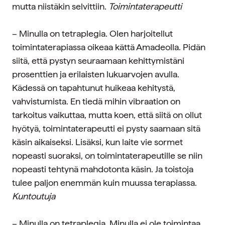
mutta niistäkin selvittiin.
Toimintaterapeutti
– Minulla on tetraplegia. Olen harjoitellut
toimintaterapiassa oikeaa kättä Amadeolla. Pidän
siitä, että pystyn seuraamaan kehittymistäni
prosenttien ja erilaisten lukuarvojen avulla.
Kädessä on tapahtunut huikeaa kehitystä,
vahvistumista. En tiedä mihin vibraation on
tarkoitus vaikuttaa, mutta koen, että siitä on ollut
hyötyä, toimintaterapeutti ei pysty saamaan sitä
käsin aikaiseksi. Lisäksi, kun laite vie sormet
nopeasti suoraksi, on toimintaterapeutille se niin
nopeasti tehtynä mahdotonta käsin. Ja toistoja
tulee paljon enemmän kuin muussa terapiassa.
Kuntoutuja
– Minulla on tetraplegia. Minulla ei ole toimintaa