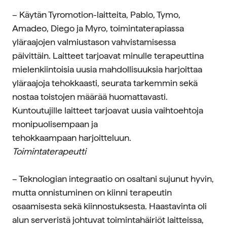
– Käytän Tyromotion-laitteita, Pablo, Tymo,
Amadeo, Diego ja Myro, toimintaterapiassa
yläraajojen valmiustason vahvistamisessa
päivittäin. Laitteet tarjoavat minulle terapeuttina
mielenkiintoisia uusia mahdollisuuksia harjoittaa
yläraajoja tehokkaasti, seurata tarkemmin sekä
nostaa toistojen määrää huomattavasti.
Kuntoutujille laitteet tarjoavat uusia vaihtoehtoja
monipuolisempaan ja
tehokkaampaan harjoitteluun.
Toimintaterapeutti
– Teknologian integraatio on osaltani sujunut hyvin,
mutta onnistuminen on kiinni terapeutin
osaamisesta sekä kiinnostuksesta. Haastavinta oli
alun serveristä johtuvat toimintahäiriöt laitteissa,