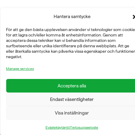
Hantera samtycke
FYSIOLINE OY © 2026
För att ge den bästa upplevelsen använder vi teknologier som cookie
för att lagra och/eller komma åt enhetsinformation. Genom att
acceptera dessa tekniker kan vi behandla information som
surfbeteende eller unika identifierare på denna webbplats. Att ge
eller återkalla samtycke kan påverka vissa egenskaper och funktioner
negativt.
Manage services
Acceptera alla
Endast väsentligheter
Visa inställningar
Evästekäytäntö
Tietosuojaseloste