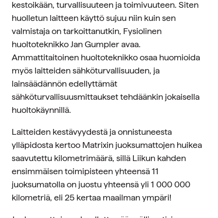
kestoikään, turvallisuuteen ja toimivuuteen. Siten
huolletun laitteen käyttö sujuu niin kuin sen
valmistaja on tarkoittanutkin, Fysiolinen
huoltoteknikko Jan Gumpler avaa.
Ammattitaitoinen huoltoteknikko osaa huomioida
myös laitteiden sähköturvallisuuden, ja
lainsäädännön edellyttämät
sähköturvallisuusmittaukset tehdäänkin jokaisella
huoltokäynnillä.
Laitteiden kestävyydestä ja onnistuneesta
ylläpidosta kertoo Matrixin juoksumattojen huikea
saavutettu kilometrimäärä, sillä Liikun kahden
ensimmäisen toimipisteen yhteensä 11
juoksumatolla on juostu yhteensä yli 1 000 000
kilometriä, eli 25 kertaa maailman ympäri!