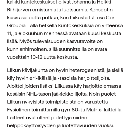
kaikki kuntokeskukset olivat Johanna ja Heikki
Riihijärven omistamia ja luotsaamia. Konseptin
kasvu sai uutta potkua, kun Liikusta tuli osa Cor
Groupia. Tällä hetkellä kuntokeskuksia on yhteensä
11, ja elokuuhun mennessä avataan kuusi keskusta
lisää. Myös tulevaisuuden kasvutavoite on
kunnianhimoinen, sillä suunnitteilla on avata
vuosittain 10-12 uutta keskusta.
Liikun kävijäkunta on hyvin heterogeenistä, ja siellä
käy hyvin eri-ikäisiä ja -tasoisia harjoittelijoita.
Aloittelijoiden lisäksi Liikussa käy harjoittelemassa
kesäisin NHL-tason jääkiekkoilijoita. Noin puolet
Liikun nykyisistä toimipisteistä on varustettu
Fysiolinen toimittamilla gym80- ja Matrix- laitteilla.
Laitteet ovat olleet pidettyjä niiden
helppokäyttöisyyden ja luotettavuuden vuoksi.