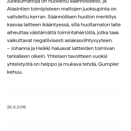
Juoksumattoja on huollettu säännöllisesti, ja
Alasintien toimipisteen mattojen juoksupinta on
vaihdettu kerran. Säännöllisen huollon merkitys
kasvaa laitteen ikääntyessä, sillä huoltamaton laite
aiheuttaa väistämättä toimintahäiriöitä, jotka taas
vaikuttavat negatiivisesti asiakasviihtyvyyteen.
– Johanna ja Heikki haluavat laitteiden toimivan
tarkalleen oikein. Yhteisen tavoitteen vuoksi
yhteistyötä on helppo ja mukava tehdä, Gumpler
kehuu.
26.6.2018