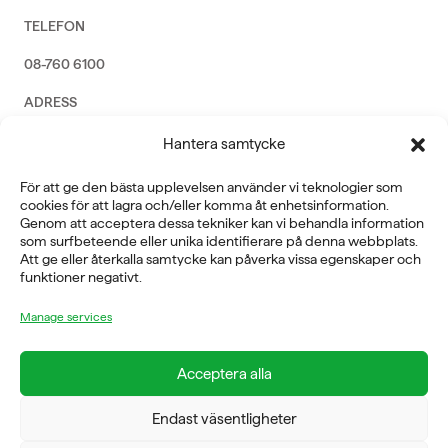
TELEFON
08-760 6100
ADRESS
Rosendalsvägen 18b, SE-14143 Huddinge
Hantera samtycke
VERKSAMHETSOMRÅDEN
För att ge den bästa upplevelsen använder vi teknologier som
REHABILITERING
cookies för att lagra och/eller komma åt enhetsinformation.
GYM
Genom att acceptera dessa tekniker kan vi behandla information
ICE POWER
som surfbeteende eller unika identifierare på denna webbplats.
SERVICE
Att ge eller återkalla samtycke kan påverka vissa egenskaper och
funktioner negativt.
FÖRETAG
Manage services
OM OSS
Acceptera alla
Endast väsentligheter
FYSIOLINE OY © 2026