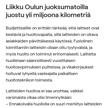
Liikku Oulun juoksumatoilla
juostu yli miljoona kilometriä
Budjettisalille on erittäin tärkeää, että laitteet ovat
kestäviä ja huoltovapaita, sillä laitteiden on oltava
asiakkaiden päivittäisessä käytössä. Fysiolinen
toimittamiin laitteisiin ollaan oltu tyytyväisiä, ja
myös huolto on toiminut erinomaisesti. Laitteita
huolletaan säännöllisesti vuosittaisen
huoltosopimuksen puitteissa, ja vikakorjaukset
hoituvat lyhyellä vasteajalla paikallisen
huoltoteknikon toimesta.
Laitteiden huoltoa ei saa unohtaa, vaikkei
varsinaista vikaa olisi ilmennytkään:
– Ennakoivalla huollolla on suuri merkitys laitteiden