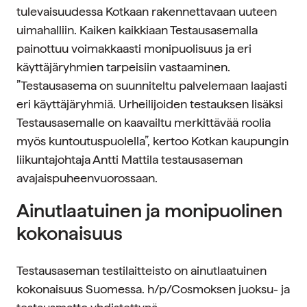
tulevaisuudessa Kotkaan rakennettavaan uuteen
uimahalliin. Kaiken kaikkiaan Testausasemalla
painottuu voimakkaasti monipuolisuus ja eri
käyttäjäryhmien tarpeisiin vastaaminen.
”Testausasema on suunniteltu palvelemaan laajasti
eri käyttäjäryhmiä. Urheilijoiden testauksen lisäksi
Testausasemalle on kaavailtu merkittävää roolia
myös kuntoutuspuolella”, kertoo Kotkan kaupungin
liikuntajohtaja Antti Mattila testausaseman
avajaispuheenvuorossaan.
Ainutlaatuinen ja monipuolinen
kokonaisuus
Testausaseman testilaitteisto on ainutlaatuinen
kokonaisuus Suomessa. h/p/Cosmoksen juoksu- ja