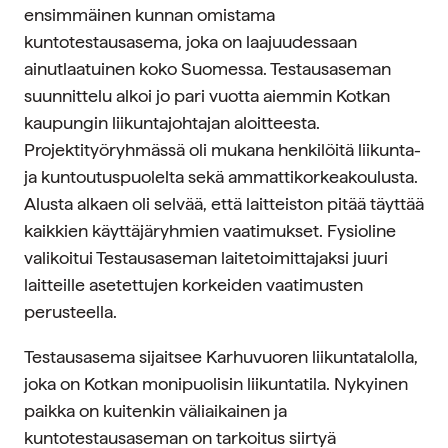
ensimmäinen kunnan omistama
kuntotestausasema, joka on laajuudessaan
ainutlaatuinen koko Suomessa. Testausaseman
suunnittelu alkoi jo pari vuotta aiemmin Kotkan
kaupungin liikuntajohtajan aloitteesta.
Projektityöryhmässä oli mukana henkilöitä liikunta-
ja kuntoutuspuolelta sekä ammattikorkeakoulusta.
Alusta alkaen oli selvää, että laitteiston pitää täyttää
kaikkien käyttäjäryhmien vaatimukset. Fysioline
valikoitui Testausaseman laitetoimittajaksi juuri
laitteille asetettujen korkeiden vaatimusten
perusteella.
Testausasema sijaitsee Karhuvuoren liikuntatalolla,
joka on Kotkan monipuolisin liikuntatila. Nykyinen
paikka on kuitenkin väliaikainen ja
kuntotestausaseman on tarkoitus siirtyä