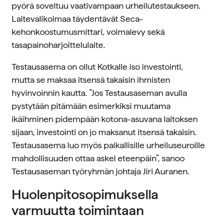
pyörä soveltuu vaativampaan urheilutestaukseen.
Laitevalikoimaa täydentävät Seca-
kehonkoostumusmittari, voimalevy sekä
tasapainoharjoittelulaite.
Testausasema on ollut Kotkalle iso investointi,
mutta se maksaa itsensä takaisin ihmisten
hyvinvoinnin kautta. ”Jos Testausaseman avulla
pystytään pitämään esimerkiksi muutama
ikäihminen pidempään kotona-asuvana laitoksen
sijaan, investointi on jo maksanut itsensä takaisin.
Testausasema luo myös paikallisille urheiluseuroille
mahdollisuuden ottaa askel eteenpäin”, sanoo
Testausaseman työryhmän johtaja Jiri Auranen.
Huolenpitosopimuksella
varmuutta toimintaan