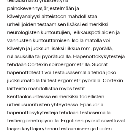
testausmatto yhdistettynä
painokevennysjärjestelmään ja
kävelyanalyysilaitteistoon mahdollistaa
urheilijoiden testaamisen lisäksi esimerkiksi
neurologisten kuntoutujien, leikkauspotilaiden ja
vanhusten kuntouttamisen. Isolla matolla voi
kävelyn ja juoksun lisäksi liikkua mm. pyörällä,
rullasuksilla tai pyörätuolilla. Hapenottokykytestejä
tehdään Cortexin spiroergometrillä. Suorat
hapenottotestit voi Testausasemalla tehdä joko
juoksumatolla tai testiergometripyörällä. Cortexin
laitteisto mahdollistaa myös testit
kenttäolosuhteissa esimerkiksi todellisten
urheilusuoritusten yhteydessä. Epäsuoria
hapenottokykytestejä tehdään Testiasemalla
testiergometripyörillä. Ergolinen pyörät soveltuvat
laajan käyttäjäryhmän testaamiseen ja Loden