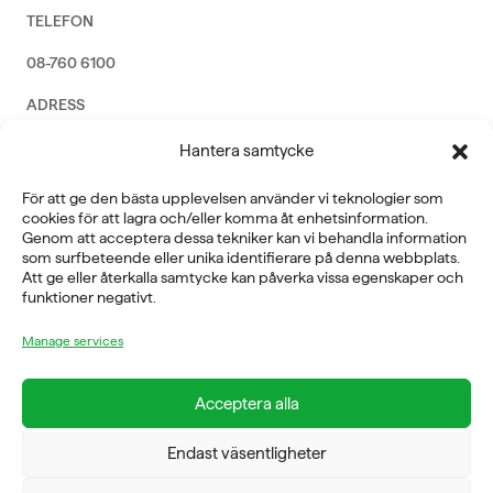
TELEFON
08-760 6100
ADRESS
Rosendalsvägen 18b, SE-14143 Huddinge
Hantera samtycke
VERKSAMHETSOMRÅDEN
För att ge den bästa upplevelsen använder vi teknologier som
REHABILITERING
cookies för att lagra och/eller komma åt enhetsinformation.
GYM
Genom att acceptera dessa tekniker kan vi behandla information
ICE POWER
som surfbeteende eller unika identifierare på denna webbplats.
SERVICE
Att ge eller återkalla samtycke kan påverka vissa egenskaper och
funktioner negativt.
FÖRETAG
Manage services
OM OSS
Acceptera alla
Endast väsentligheter
FYSIOLINE OY © 2026