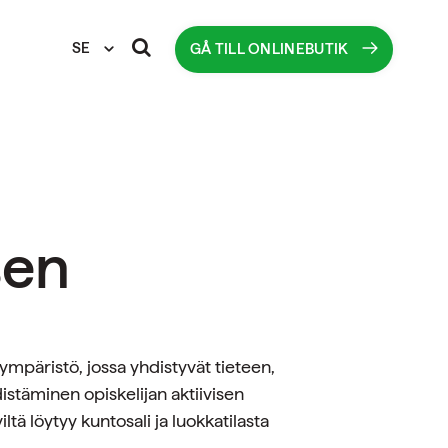
SE
GÅ TILL ONLINEBUTIK
sen
ympäristö, jossa yhdistyvät tieteen,
istäminen opiskelijan aktiivisen
ltä löytyy kuntosali ja luokkatilasta