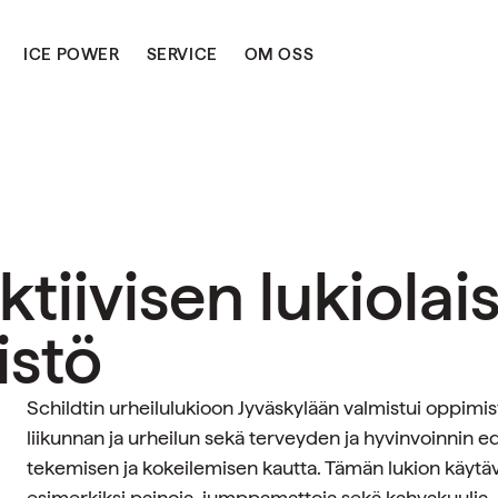
ICE POWER
SERVICE
OM OSS
ktiivisen lukiolai
stö
Schildtin urheilulukioon Jyväskylään valmistui oppimis
liikunnan ja urheilun sekä terveyden ja hyvinvoinnin ed
tekemisen ja kokeilemisen kautta.
Tämän lukion käytävi
esimerkiksi painoja, jumppamattoja sekä kahvakuulia.