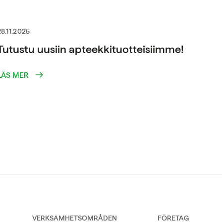
28.11.2025
Tutustu uusiin apteekkituotteisiimme!
LÄS MER
VERKSAMHETSOMRÅDEN
FÖRETAG