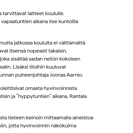
arvittavat laitteet koululle.
i vapaatuntien aikana itse kuntoilla
mutta jatkossa koululta ei välttämättä
vat itsensä nopeasti takaisin.
joka sisältää sadan neliön kokoisen
lin. Lisäksi tiloihin kuuluvat
kunnan puheenjohtaja Joonas Aarnio.
uolehtisivat omasta hyvinvoinnista
tisin ja ”hyppytuntien” aikana, Rantala
sta tieteen keinoin mittaamalla aineistoa
siin, jotta hyvinvoinnin näkökulma