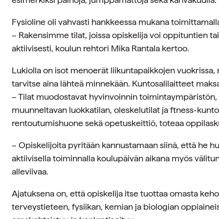
Fysioline oli vahvasti hankkeessa mukana toimittamalla t
– Rakensimme tilat, joissa opiskelija voi oppituntien ta
aktiivisesti, koulun rehtori Mika Rantala kertoo.
Lukiolla on isot menoerät liikuntapaikkojen vuokrissa, 
tarvitse aina lähteä minnekään. Kuntosalilaitteet maksa
– Tilat muodostavat hyvinvoinnin toimintaympäristön, 
muunneltavan luokkatilan, oleskelutilat ja ftness-kuntosa
rentoutumishuone sekä opetuskeittiö, toteaa oppilas
– Opiskelijoita pyritään kannustamaan siinä, että he h
aktiivisella toiminnalla koulupäivän aikana myös välitun
alleviivaa.
Ajatuksena on, että opiskelija itse tuottaa omasta keho
terveystieteen, fysiikan, kemian ja biologian
oppiainei