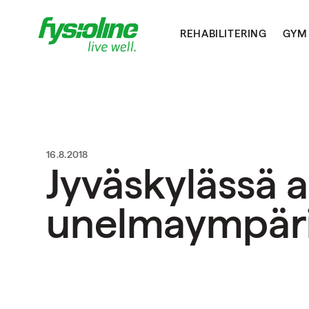
REHABILITERING
GYM
16.8.2018
Jyväskylässä a
unelmaympäri