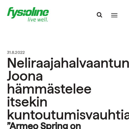
31.8.2022
Neliraajahalvaantu
Joona
hämmästelee
itsekin
kuntoutumisvauhti
”Armeo Spring on