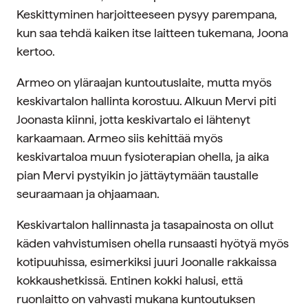
Keskittyminen harjoitteeseen pysyy parempana,
kun saa tehdä kaiken itse laitteen tukemana, Joona
kertoo.
Armeo on yläraajan kuntoutuslaite, mutta myös
keskivartalon hallinta korostuu. Alkuun Mervi piti
Joonasta kiinni, jotta keskivartalo ei lähtenyt
karkaamaan. Armeo siis kehittää myös
keskivartaloa muun fysioterapian ohella, ja aika
pian Mervi pystyikin jo jättäytymään taustalle
seuraamaan ja ohjaamaan.
Keskivartalon hallinnasta ja tasapainosta on ollut
käden vahvistumisen ohella runsaasti hyötyä myös
kotipuuhissa, esimerkiksi juuri Joonalle rakkaissa
kokkaushetkissä. Entinen kokki halusi, että
ruonlaitto on vahvasti mukana kuntoutuksen