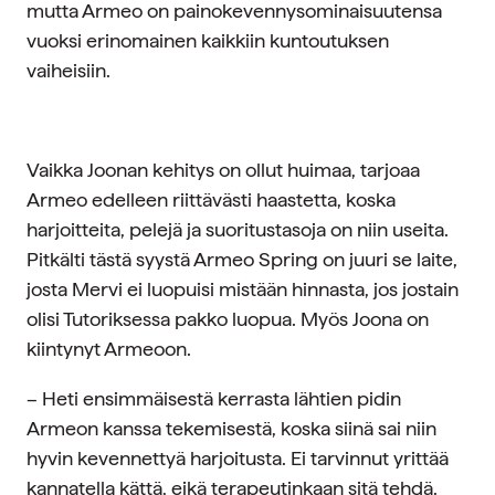
mutta Armeo on painokevennysominaisuutensa
vuoksi erinomainen kaikkiin kuntoutuksen
vaiheisiin.
Vaikka Joonan kehitys on ollut huimaa, tarjoaa
Armeo edelleen riittävästi haastetta, koska
harjoitteita, pelejä ja suoritustasoja on niin useita.
Pitkälti tästä syystä Armeo Spring on juuri se laite,
josta Mervi ei luopuisi mistään hinnasta, jos jostain
olisi Tutoriksessa pakko luopua. Myös Joona on
kiintynyt Armeoon.
– Heti ensimmäisestä kerrasta lähtien pidin
Armeon kanssa tekemisestä, koska siinä sai niin
hyvin kevennettyä harjoitusta. Ei tarvinnut yrittää
kannatella kättä, eikä terapeutinkaan sitä tehdä.