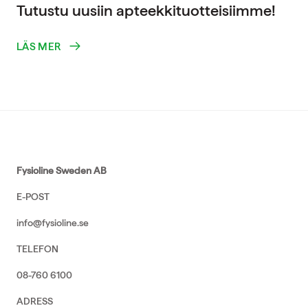
Tutustu uusiin apteekkituotteisiimme!
LÄS MER
Fysioline Sweden AB
E-POST
info@fysioline.se
TELEFON
08-760 6100
ADRESS