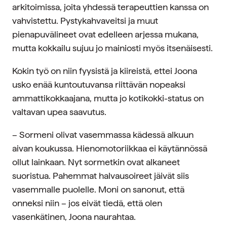
arkitoimissa, joita yhdessä terapeuttien kanssa on
vahvistettu. Pystykahvaveitsi ja muut
pienapuvälineet ovat edelleen arjessa mukana,
mutta kokkailu sujuu jo mainiosti myös itsenäisesti.
Kokin työ on niin fyysistä ja kiireistä, ettei Joona
usko enää kuntoutuvansa riittävän nopeaksi
ammattikokkaajana, mutta jo kotikokki-status on
valtavan upea saavutus.
– Sormeni olivat vasemmassa kädessä alkuun
aivan koukussa. Hienomotoriikkaa ei käytännössä
ollut lainkaan. Nyt sormetkin ovat alkaneet
suoristua. Pahemmat halvausoireet jäivät siis
vasemmalle puolelle. Moni on sanonut, että
onneksi niin – jos eivät tiedä, että olen
vasenkätinen, Joona naurahtaa.