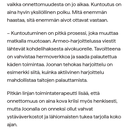
vaikka onnettomuudesta on jo aikaa. Kuntoutus on
aina hyvin yksilöllinen polku. Mitä enemmän
haastaa, sitä enemmän aivot ottavat vastaan.
– Kuntoutuminen on pitkä prosessi, joka muuttaa
matkalla muotoaan. Armeo-harjoittelussa viestit
lähtevät kohdelihaksesta aivokuorelle. Tavoitteena
on vahvistaa hermoverkkoa ja saada palautettua
käden toimintaa. Joonan tehokas harjoittelu on
esimerkki siitä, kuinka aktiivinen harjoittelu
mahdollistaa taitojen palauttamista.
Pitkän linjan toimintaterapeutti lisää, että
onnettomuus on aina kova kriisi myös henkisesti,
mutta Joonalla on onneksi ollut vahvat
ystäväverkostot ja lähiomaisten tukea tarjolla koko
ajan.