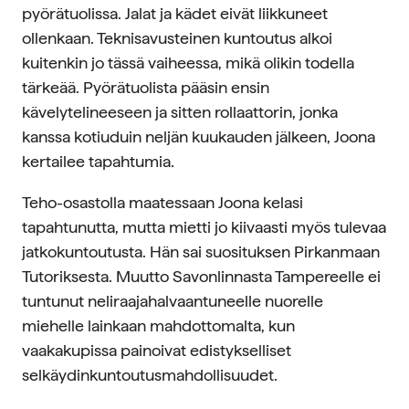
pyörätuolissa. Jalat ja kädet eivät liikkuneet
ollenkaan. Teknisavusteinen kuntoutus alkoi
kuitenkin jo tässä vaiheessa, mikä olikin todella
tärkeää. Pyörätuolista pääsin ensin
kävelytelineeseen ja sitten rollaattorin, jonka
kanssa kotiuduin neljän kuukauden jälkeen, Joona
kertailee tapahtumia.
Teho-osastolla maatessaan Joona kelasi
tapahtunutta, mutta mietti jo kiivaasti myös tulevaa
jatkokuntoutusta. Hän sai suosituksen Pirkanmaan
Tutoriksesta. Muutto Savonlinnasta Tampereelle ei
tuntunut neliraajahalvaantuneelle nuorelle
miehelle lainkaan mahdottomalta, kun
vaakakupissa painoivat edistykselliset
selkäydinkuntoutusmahdollisuudet.