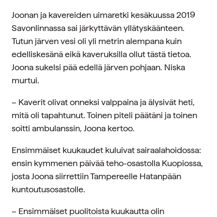
Joonan ja kavereiden uimaretki kesäkuussa 2019
Savonlinnassa sai järkyttävän yllätyskäänteen.
Tutun järven vesi oli yli metrin alempana kuin
edelliskesänä eikä kaveruksilla ollut tästä tietoa.
Joona sukelsi pää edellä järven pohjaan. Niska
murtui.
– Kaverit olivat onneksi valppaina ja älysivät heti,
mitä oli tapahtunut. Toinen piteli päätäni ja toinen
soitti ambulanssin, Joona kertoo.
Ensimmäiset kuukaudet kuluivat sairaalahoidossa:
ensin kymmenen päivää teho-osastolla Kuopiossa,
josta Joona siirrettiin Tampereelle Hatanpään
kuntoutusosastolle.
– Ensimmäiset puolitoista kuukautta olin