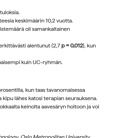
tuloksia.
roteesia keskimäärin 10,2 vuotta.
istemäärä oli samankaltainen
kittävästi alentunut (2,7
p = 0,012
), kun
lhaisempi kuin UC-ryhmän.
rosentilla, kun taas tavanomaisessa
lla kipu lähes katosi terapian seurauksena.
hokkaalta keinolta aavesäryn hoitoon ja voi
nology, Oslo Metropolitan University,