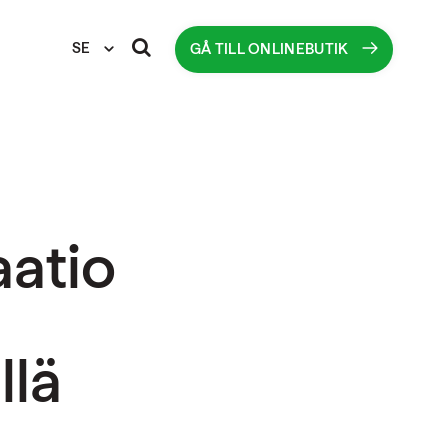
SE
GÅ TILL ONLINEBUTIK
aatio
llä