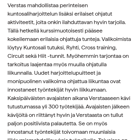
Verstas mahdollistaa perinteisen
kuntosaliharjoittelun lisäksi erilaiset ohjatut
aktiviteetit, joita onkin ilahduttavan hyvin tarjolla.
Tällä hetkellä kurssimuotoisesti pääsee
kokeilemaan erilaisia ohjattuja tunteja. Valikoimista
löytyy Kuntosali tutuksi, Ryhti, Cross training,
Circuit sekä Hiit -tunnit. Myöhemmin tarjontaa on
tarkoitus laajentaa myös muulla ohjatulla
liikunnalla. Uudet harjoittelupuitteet ja
monipuolinen valikoima ohjattua liikuntaa ovat
innostaneet työntekijät hyvin liikkumaan.
Kaksipäiväisten avajaisten aikana Verstaaseen kävi
tutustumassa yli 300 työtekijää. Avajaisten jälkeen
kävijöitä on riittänyt hyvin ja Verstaasta on tullut
paljon positiivista palautetta. Se on myös
innostanut työntekijät toivomaan muunlaisia