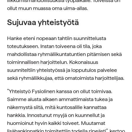
liikkumismahdollisuuksia työpaikalle. Toiveissa on
ollut muun muassa oma uima-allas.
Sujuvaa yhteistyötä
Hanke eteni nopeaan tahtiin suunnittelusta
toteutukseen. Instan toiveena oli tila, joka
mahdollistaa ryhmäliikuntatuntien pitämisen sekä
toiminnallisen harjoittelun. Kokonaisuus
suunniteltiin yhteistyössä ja lopputulos palvelee
sekä ryhmäliikkujaa, että omatoimista harjoittelijaa.
”Yhteistyö Fysiolinen kanssa on ollut toimivaa.
Saimme alusta alkaen ammattimaista tukea ja
näkemystä siitä, mitä kuntosalille kannattaa
hankkia. Innostunut myyjä on kuunnellut ja
huomioinut hyvin kaikki toiveet. Muutamat
lisähankinnatkin toimitettiin todella ripeästi”, kertoo