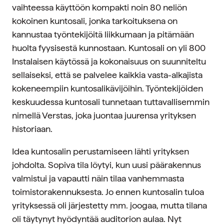
vaihteessa käyttöön kompakti noin 80 neliön
kokoinen kuntosali, jonka tarkoituksena on
kannustaa työntekijöitä liikkumaan ja pitämään
huolta fyysisestä kunnostaan. Kuntosali on yli 800
Instalaisen käytössä ja kokonaisuus on suunniteltu
sellaiseksi, että se palvelee kaikkia vasta-alkajista
kokeneempiin kuntosalikävijöihin. Työntekijöiden
keskuudessa kuntosali tunnetaan tuttavallisemmin
nimellä Verstas, joka juontaa juurensa yrityksen
historiaan.
Idea kuntosalin perustamiseen lähti yrityksen
johdolta. Sopiva tila löytyi, kun uusi päärakennus
valmistui ja vapautti näin tilaa vanhemmasta
toimistorakennuksesta. Jo ennen kuntosalin tuloa
yrityksessä oli järjestetty mm. joogaa, mutta tilana
oli täytynyt hyödyntää auditorion aulaa. Nyt