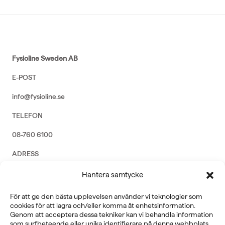
Fysioline Sweden AB
E-POST
info@fysioline.se
TELEFON
08-760 6100
ADRESS
Rosendalsvägen 18b, SE-14143 Huddinge
Hantera samtycke
VERKSAMHETSOMRÅDEN
För att ge den bästa upplevelsen använder vi teknologier som
REHABILITERING
cookies för att lagra och/eller komma åt enhetsinformation.
GYM
Genom att acceptera dessa tekniker kan vi behandla information
ICE POWER
som surfbeteende eller unika identifierare på denna webbplats.