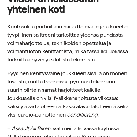
yhteinen koti
Kuntosalilla parhaillaan harjoittelevalle joukkueelle
tyypillinen salitreeni tarkoittaa yleensä puhdasta
voimaharjoittelua, tekniikoiden opettelua ja
voimantuoton kehittämistä, mikä tässä ikäluokassa
tarkoittaa hyvin yksilöllistä tekemistä.
Fyysinen kehitysvaihe joukkueen sisällä on monen
tasoista, mutta treeneissä pyritään tekemään
suurin piirtein samat harjoitteet kaikille.
Joukkueella on viisi fysiikkaharjoitusta viikossa:
kaksi ylävartalotreeniä, kaksi alavartalotreeniä sekä
yksi cardio-painotteinen
conditioning.
–
Assault AirBiket
ovat meillä kovassa käytössä.
Niillä teemme tehointervalleja. Kymmenen