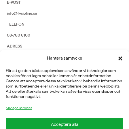
E-POST
info@fysioline.se
TELEFON
08-760 6100
ADRESS
Rosendalsvägen 18b, SE-14143 Huddinge
Hantera samtycke
VERKSAMHETSOMRÅDEN
För att ge den bästa upplevelsen använder vi teknologier som
REHABILITERING
cookies för att lagra och/eller komma åt enhetsinformation.
GYM
Genom att acceptera dessa tekniker kan vi behandla information
ICE POWER
som surfbeteende eller unika identifierare på denna webbplats.
SERVICE
Att ge eller återkalla samtycke kan påverka vissa egenskaper och
funktioner negativt.
FÖRETAG
Manage services
OM OSS
Acceptera alla