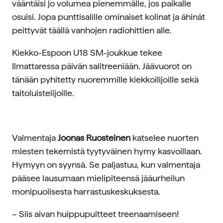
vääntäisi jo volumea pienemmälle, jos paikalle
osuisi. Jopa punttisalille ominaiset kolinat ja ähinät
peittyvät täällä vanhojen radiohittien alle.
Kiekko-Espoon U18 SM-joukkue tekee
Ilmattaressa päivän salitreeniään. Jäävuorot on
tänään pyhitetty nuoremmille kiekkoilijoille sekä
taitoluistelijoille.
Valmentaja
Joonas Ruosteinen
katselee nuorten
miesten tekemistä tyytyväinen hymy kasvoillaan.
Hymyyn on syynsä. Se paljastuu, kun valmentaja
pääsee lausumaan mielipiteensä jääurheilun
monipuolisesta harrastuskeskuksesta.
– Siis aivan huippupuitteet treenaamiseen!