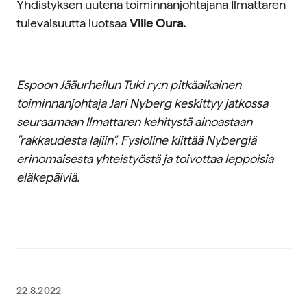
Yhdistyksen uutena toiminnanjohtajana Ilmattaren
tulevaisuutta luotsaa
Ville Oura.
Espoon Jääurheilun Tuki ry:n pitkäaikainen
toiminnanjohtaja Jari Nyberg keskittyy jatkossa
seuraamaan Ilmattaren kehitystä ainoastaan
”rakkaudesta lajiin”. Fysioline kiittää Nybergiä
erinomaisesta yhteistyöstä ja toivottaa leppoisia
eläkepäiviä.
22.8.2022