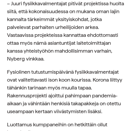
– Juuri fysiikkavalmentajat pitivät projektissa huolta
siitä, että kokonaisuudessa on mukana oman lajin
kannalta tärkeimmät yksityiskohdat, jotka
palvelevat parhaiten urheilijoiden arkea.
Vastaavissa projekteissa kannattaa ehdottomasti
ottaa myös nämä asiantuntijat laitetoimittajan
kanssa yhteistyöhön mahdollisimman varhain,
Nyberg vinkkaa.
Fysiolinen tutustumispäivänä fysiikkavalmentajat
ovat valitettavasti ison koon kourissa. Korona liittyy
tähänkin tarinaan myös muulla tapaa.
Rakennusprojekti ajoittui pahimpaan pandemia-
aikaan ja vähintään henkisiä takapakkeja on otettu
useampaan kertaan viivästymisten lisäksi.
Luottamus kumppaneihin on hetkittäin ollut