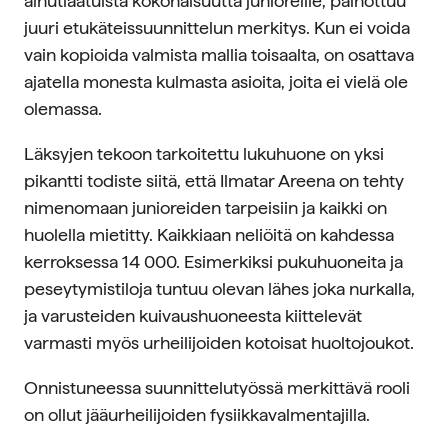
ainutlaatuista kokonaisuutta junioreille, painottuu
juuri etukäteissuunnittelun merkitys. Kun ei voida
vain kopioida valmista mallia toisaalta, on osattava
ajatella monesta kulmasta asioita, joita ei vielä ole
olemassa.
Läksyjen tekoon tarkoitettu lukuhuone on yksi
pikantti todiste siitä, että Ilmatar Areena on tehty
nimenomaan junioreiden tarpeisiin ja kaikki on
huolella mietitty. Kaikkiaan neliöitä on kahdessa
kerroksessa 14 000. Esimerkiksi pukuhuoneita ja
peseytymistiloja tuntuu olevan lähes joka nurkalla,
ja varusteiden kuivaushuoneesta kiittelevät
varmasti myös urheilijoiden kotoisat huoltojoukot.
Onnistuneessa suunnittelutyössä merkittävä rooli
on ollut jääurheilijoiden fysiikkavalmentajilla.