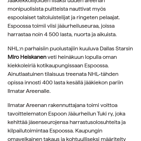
Jääkiekkoilijoiden lisäksi uuden areenan
monipuolisista puitteista nauttivat myös
espoolaiset taitoluistelijat ja ringeten pelaajat.
Espoossa toimii viisi jääurheiluseuraa, joissa
harrastaa noin 4 500 lasta, nuorta ja aikuista.
NHL:n parhaisiin puolustajiin kuuluva Dallas Starsin
Miro Heiskanen
veti heinäkuun lopulla oman
kiekkoleiriä kotikaupungissaan Espoossa.
Ainutlaatuinen tilaisuus treenata NHL-tähden
opissa innosti 400 lasta kesällä jääkiekon pariin
Ilmatar Areenalle.
llmatar Areenan rakennuttajana toimi voittoa
tavoittelematon Espoon Jääurheilun Tuki ry, joka
kehittää jäsenseurojensa harrastusolosuhteita ja
kilpailutoimintaa Espoossa. Kaupungin
omavelkainen takaus ja kohtuulliseksi määritelty