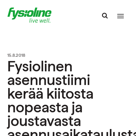
15.8.2018
Fysiolinen
asennustiimi
kerää kiitosta
nopeasta ja
joustavasta
asennusaikataulust