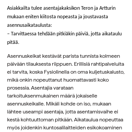
Asiakkailta tulee asentajakaksikon Teron ja Artturin
mukaan eniten kiitosta nopeasta ja joustavasta
asennusaikataulusta:
– Tarvittaessa tehdään pitkiäkin päiviä, jotta aikataulu
pitää.
Asennuskeikat kestävät parista tunnista kolmeen
päivään tilauksesta riippuen. Erillisiä rahtipalveluita
ei tarvita, koska Fysiolinella on oma kuljetuskalusto,
mikä onkin nopeuttanut huomattavasti koko
prosessia. Asentajia varataan
tarkoituksenmukainen määrä jokaiselle
asennuskeikalle. Mikäli kohde on iso, mukaan
lähtee useampi asentaja, jotta asentamisvaihe ei
kestä kohtuuttoman pitkään. Aikataulua nopeuttaa
myös joidenkin kuntosalilaitteiden esikokoaminen