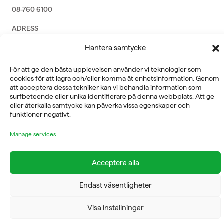
08-760 6100
ADRESS
Hantera samtycke
Rosendalsvägen 18b, SE-14143 Huddinge
VERKSAMHETSOMRÅDEN
För att ge den bästa upplevelsen använder vi teknologier som
REHABILITERING
cookies för att lagra och/eller komma åt enhetsinformation. Genom
GYM
att acceptera dessa tekniker kan vi behandla information som
ICE POWER
surfbeteende eller unika identifierare på denna webbplats. Att ge
SERVICE
eller återkalla samtycke kan påverka vissa egenskaper och
funktioner negativt.
FÖRETAG
Manage services
OM OSS
Acceptera alla
Endast väsentligheter
FYSIOLINE OY © 2026
Visa inställningar