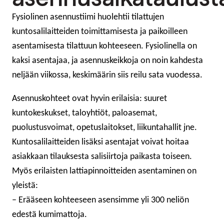
Fysiolinen asennustiimi huolehtii tilattujen
kuntosalilaitteiden toimittamisesta ja paikoilleen
asentamisesta tilattuun kohteeseen. Fysiolinella on
kaksi asentajaa, ja asennuskeikkoja on noin kahdesta
neljään viikossa, keskimäärin siis reilu sata vuodessa.
Asennuskohteet ovat hyvin erilaisia: suuret
kuntokeskukset, taloyhtiöt, paloasemat,
puolustusvoimat, opetuslaitokset, liikuntahallit jne.
Kuntosalilaitteiden lisäksi asentajat voivat hoitaa
asiakkaan tilauksesta salisiirtoja paikasta toiseen.
Myös erilaisten lattiapinnoitteiden asentaminen on
yleistä:
– Erääseen kohteeseen asensimme yli 300 neliön
edestä kumimattoja.