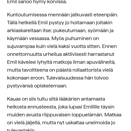
Emil sanoo hymy korvissa.
Kuntoutumisessa mennään jatkuvasti eteenpäin.
Tällä hetkellä Emil pystyy jo hoitamaan joitakin
arkiaskareitaan itse: pukeutumaan, syömään ja
käymään vessassa. Myös puhuminen on
sujuvampaa kuin vielä kaksi vuotta sitten. Ennen
onnettomuutta urheilua aktiivisesti harrastanut
Emil kävelee lyhyitä matkoja ilman apuvälineitä,
mutta tavoitteena on päästä rollaattorista vielä
kokonaan eroon. Tulevaisuudessa hän toivoo
pystyvänsä opiskelemaan.
Kauas on siis tultu siitä lääkärien antamasta
heikosta ennusteesta, joka lupasi Emilille täysin
muiden avusta riippuvaisen loppuelämän. Matkaa
on vielä jäljellä, mutta nyt uskaltaa unelmoida jo
tulevastakin.