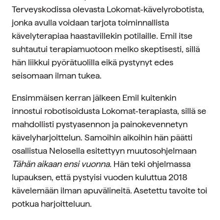
Terveyskodissa olevasta Lokomat-kävelyrobotista,
jonka avulla voidaan tarjota toiminnallista
kävelyterapiaa haastavillekin potilaille. Emil itse
suhtautui terapiamuotoon melko skeptisesti, sillä
hän liikkui pyörätuolilla eikä pystynyt edes
seisomaan ilman tukea.
Ensimmäisen kerran jälkeen Emil kuitenkin
innostui robotisoidusta Lokomat-terapiasta, sillä se
mahdollisti pystyasennon ja painokevennetyn
kävelyharjoittelun. Samoihin aikoihin hän päätti
osallistua Nelosella esitettyyn muutosohjelmaan
Tähän aikaan ensi vuonna.
Hän teki ohjelmassa
lupauksen, että pystyisi vuoden kuluttua 2018
kävelemään ilman apuvälineitä. Asetettu tavoite toi
potkua harjoitteluun.