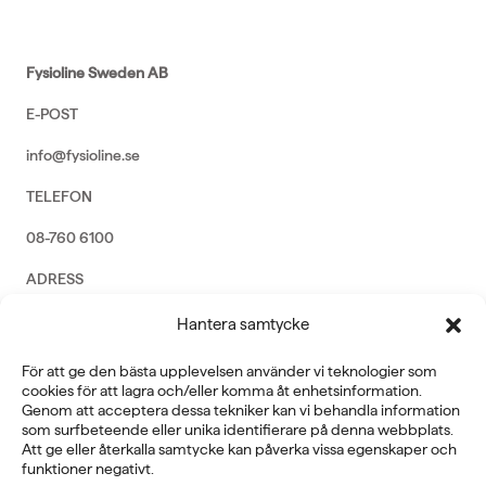
Fysioline Sweden AB
E-POST
info@fysioline.se
TELEFON
08-760 6100
ADRESS
Rosendalsvägen 18b, SE-14143 Huddinge
Hantera samtycke
VERKSAMHETSOMRÅDEN
För att ge den bästa upplevelsen använder vi teknologier som
REHABILITERING
cookies för att lagra och/eller komma åt enhetsinformation.
GYM
Genom att acceptera dessa tekniker kan vi behandla information
ICE POWER
som surfbeteende eller unika identifierare på denna webbplats.
SERVICE
Att ge eller återkalla samtycke kan påverka vissa egenskaper och
funktioner negativt.
FÖRETAG