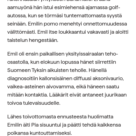
aamuyönä hän istui esimiehensä ajamassa golf-
autossa, kun se törmäsi tuntemattomasta syystä
seinään. Emilin pomo menehtyi onnettomuudessa
välittömästi. Emil itse loukkaantui vakavasti ja aloitti
taistelun hengestään.
Emil oli ensin paikallisen yksityissairaalan teho-
osastolla, kun elokuun lopussa hänet siirrettiin
Suomeen Tyksin aikuisten teholle. Hänellä
diagnosoitiin kallonsisäinen diffuusi aksonivaurio,
vaikea-asteinen aivovamma, eikä häneen saatu
mitään kontaktia. Lääkärit eivät antaneet juurikaan
toivoa tulevaisuudelle.
Lähes toivottomasta ennusteesta huolimatta
Emilin äiti Pia sisuuntui ja päätti tehdä kaikkensa
poikansa kuntouttamiseksi.