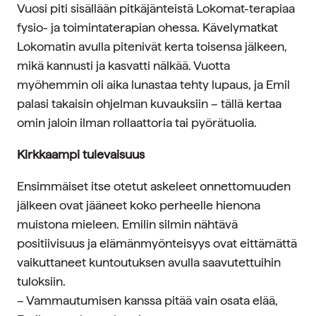
Vuosi piti sisällään pitkäjänteistä Lokomat-terapiaa
fysio- ja toimintaterapian ohessa. Kävelymatkat
Lokomatin avulla pitenivät kerta toisensa jälkeen,
mikä kannusti ja kasvatti nälkää. Vuotta
myöhemmin oli aika lunastaa tehty lupaus, ja Emil
palasi takaisin ohjelman kuvauksiin – tällä kertaa
omin jaloin ilman rollaattoria tai pyörätuolia.
Kirkkaampi tulevaisuus
Ensimmäiset itse otetut askeleet onnettomuuden
jälkeen ovat jääneet koko perheelle hienona
muistona mieleen. Emilin silmin nähtävä
positiivisuus ja elämänmyönteisyys ovat eittämättä
vaikuttaneet kuntoutuksen avulla saavutettuihin
tuloksiin.
– Vammautumisen kanssa pitää vain osata elää,