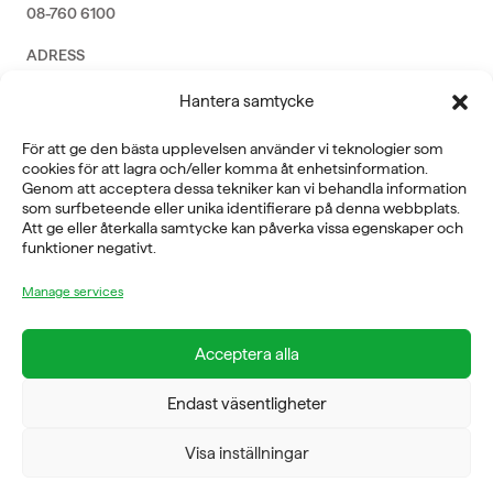
08-760 6100
ADRESS
Rosendalsvägen 18b, SE-14143 Huddinge
Hantera samtycke
VERKSAMHETSOMRÅDEN
För att ge den bästa upplevelsen använder vi teknologier som
REHABILITERING
cookies för att lagra och/eller komma åt enhetsinformation.
GYM
Genom att acceptera dessa tekniker kan vi behandla information
ICE POWER
som surfbeteende eller unika identifierare på denna webbplats.
SERVICE
Att ge eller återkalla samtycke kan påverka vissa egenskaper och
funktioner negativt.
FÖRETAG
Manage services
OM OSS
Acceptera alla
Endast väsentligheter
FYSIOLINE OY © 2026
Visa inställningar