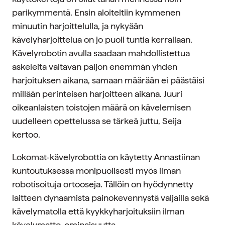
parikymmentä. Ensin aloiteltiin kymmenen
minuutin harjoittelulla, ja nykyään
kävelyharjoittelua on jo puoli tuntia kerrallaan.
Kävelyrobotin avulla saadaan mahdollistettua
askeleita valtavan paljon enemmän yhden
harjoituksen aikana, samaan määrään ei päästäisi
millään perinteisen harjoitteen aikana. Juuri
oikeanlaisten toistojen määrä on kävelemisen
uudelleen opettelussa se tärkeä juttu, Seija
kertoo.
Lokomat-kävelyrobottia on käytetty Annastiinan
kuntoutuksessa monipuolisesti myös ilman
robotisoituja ortooseja. Tällöin on hyödynnetty
laitteen dynaamista painokevennystä valjailla sekä
kävelymatolla että kyykkyharjoituksiin ilman
kävelymatto-ominaisuutta.