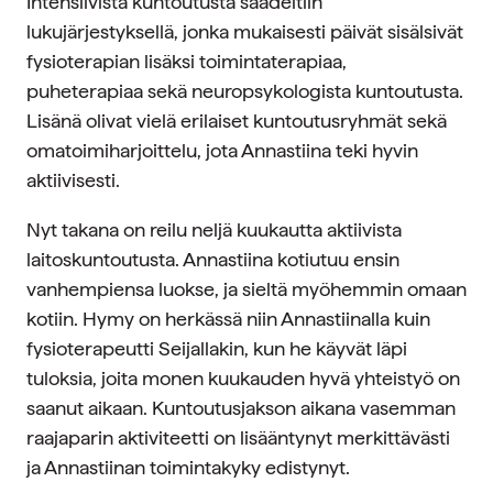
Intensiivistä kuntoutusta säädeltiin
lukujärjestyksellä, jonka mukaisesti päivät sisälsivät
fysioterapian lisäksi toimintaterapiaa,
puheterapiaa sekä neuropsykologista kuntoutusta.
Lisänä olivat vielä erilaiset kuntoutusryhmät sekä
omatoimiharjoittelu, jota Annastiina teki hyvin
aktiivisesti.
Nyt takana on reilu neljä kuukautta aktiivista
laitoskuntoutusta. Annastiina kotiutuu ensin
vanhempiensa luokse, ja sieltä myöhemmin omaan
kotiin. Hymy on herkässä niin Annastiinalla kuin
fysioterapeutti Seijallakin, kun he käyvät läpi
tuloksia, joita monen kuukauden hyvä yhteistyö on
saanut aikaan. Kuntoutusjakson aikana vasemman
raajaparin aktiviteetti on lisääntynyt merkittävästi
ja Annastiinan toimintakyky edistynyt.