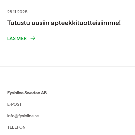
28.11.2025
Tutustu uusiin apteekkituotteisiimme!
LÄS MER
Fysioline Sweden AB
E-POST
info@fysioline.se
TELEFON