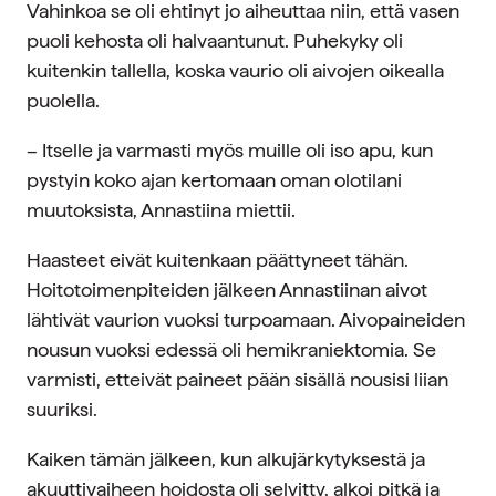
Vahinkoa se oli ehtinyt jo aiheuttaa niin, että vasen
puoli kehosta oli halvaantunut. Puhekyky oli
kuitenkin tallella, koska vaurio oli aivojen oikealla
puolella.
– Itselle ja varmasti myös muille oli iso apu, kun
pystyin koko ajan kertomaan oman olotilani
muutoksista, Annastiina miettii.
Haasteet eivät kuitenkaan päättyneet tähän.
Hoitotoimenpiteiden jälkeen Annastiinan aivot
lähtivät vaurion vuoksi turpoamaan. Aivopaineiden
nousun vuoksi edessä oli hemikraniektomia. Se
varmisti, etteivät paineet pään sisällä nousisi liian
suuriksi.
Kaiken tämän jälkeen, kun alkujärkytyksestä ja
akuuttivaiheen hoidosta oli selvitty, alkoi pitkä ja