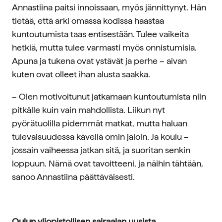
Annastiina paitsi innoissaan, myös jännittynyt. Hän
tietää, että arki omassa kodissa haastaa
kuntoutumista taas entisestään. Tulee vaikeita
hetkiä, mutta tulee varmasti myös onnistumisia.
Apuna ja tukena ovat ystävät ja perhe – aivan
kuten ovat olleet ihan alusta saakka.
– Olen motivoitunut jatkamaan kuntoutumista niin
pitkälle kuin vain mahdollista. Liikun nyt
pyörätuolilla pidemmät matkat, mutta haluan
tulevaisuudessa kävellä omin jaloin. Ja koulu –
jossain vaiheessa jatkan sitä, ja suoritan senkin
loppuun. Nämä ovat tavoitteeni, ja näihin tähtään,
sanoo Annastiina päättäväisesti.
Oulun yliopistollisen sairaalan uusista