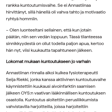
rankka kuntoutumisvaihe. Se ei Annastiinaa
hirvittänyt, sillä hänellä oli vahva tahto ja motivaatio
ryhtyä hommiin.
– Olen luonteeltani sellainen, että kun jotain
päätän, niin sen vedän loppuun. Tässä tilanteessa
sinnikkyydestä on ollut todella paljon apua, kertoo
hän nyt, viisi kuukautta tapahtuneen jälkeen.
Lokomat mukaan kuntoutukseen jo varhain
Annastiinan rinnalla alkoi kulkea fysioterapeutti
Seija Riekki, jonka kanssa aktiivinen kuntoutusvaihe
käynnistettiin kuukausi aivoinfarktin saamisen
jälkeen OYS:n vaativan lääkinnällisen kuntoutuksen
osastolla. Kuntoutus aloitettiin perusliikkumista
vahvistavilla harjoitteilla, joissa harjoiteltiin