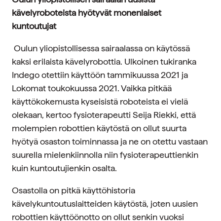
kävelyroboteista hyötyvät monenlaiset
kuntoutujat
Oulun yliopistollisessa sairaalassa on käytössä
kaksi erilaista kävelyrobottia. Ulkoinen tukiranka
Indego otettiin käyttöön tammikuussa 2021 ja
Lokomat toukokuussa 2021. Vaikka pitkää
käyttökokemusta kyseisistä roboteista ei vielä
olekaan, kertoo fysioterapeutti Seija Riekki, että
molempien robottien käytöstä on ollut suurta
hyötyä osaston toiminnassa ja ne on otettu vastaan
suurella mielenkiinnolla niin fysioterapeuttienkin
kuin kuntoutujienkin osalta.
Osastolla on pitkä käyttöhistoria
kävelykuntoutuslaitteiden käytöstä, joten uusien
robottien käyttöönotto on ollut senkin vuoksi