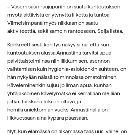
– Vasempaan raajapariin on saatu kuntoutuksen
myötä aktiivista eriytynyttä liikettä ja tuntoa.
Viimeisimpänä myös nilkkaan on saatu
aktiviteettiä, sekä samoin ranteeseen, Seija listaa.
Konkreettisesti kehitys näkyy siinä, että kun
kuntoutuksen alussa Annastiina tarvitsi apua
päivittäistoimiinsa niin liikkumisen, asennon
vaihtamisen kuin hygienia-asioidenkin suhteen, on
hän nykyään näissä toiminnoissa omatoiminen.
Käveleminenkin sujuu jo ilman apua, kunhan
yhtäjaksoinen kävelymatka ei kerrallaan ole liian
pitkä. Tarkkana toki on oltava, ja
hemikraniektomian vuoksi Annastiinalla on
liikkuessaan aina kypärä päässään.
Nyt, kun elämässä on alkamassa taas uusi vaihe, on