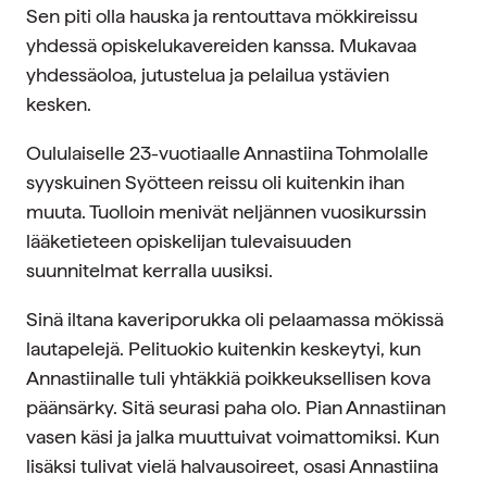
Sen piti olla hauska ja rentouttava mökkireissu
yhdessä opiskelukavereiden kanssa. Mukavaa
yhdessäoloa, jutustelua ja pelailua ystävien
kesken.
Oululaiselle 23-vuotiaalle Annastiina Tohmolalle
syyskuinen Syötteen reissu oli kuitenkin ihan
muuta. Tuolloin menivät neljännen vuosikurssin
lääketieteen opiskelijan tulevaisuuden
suunnitelmat kerralla uusiksi.
Sinä iltana kaveriporukka oli pelaamassa mökissä
lautapelejä. Pelituokio kuitenkin keskeytyi, kun
Annastiinalle tuli yhtäkkiä poikkeuksellisen kova
päänsärky. Sitä seurasi paha olo. Pian Annastiinan
vasen käsi ja jalka muuttuivat voimattomiksi. Kun
lisäksi tulivat vielä halvausoireet, osasi Annastiina