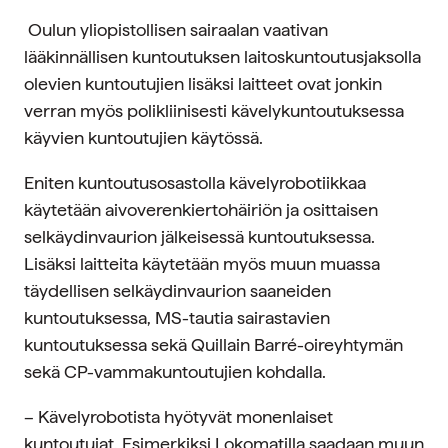
Oulun yliopistollisen sairaalan vaativan
lääkinnällisen kuntoutuksen laitoskuntoutusjaksolla
olevien kuntoutujien lisäksi laitteet ovat jonkin
verran myös polikliinisesti kävelykuntoutuksessa
käyvien kuntoutujien käytössä.
Eniten kuntoutusosastolla kävelyrobotiikkaa
käytetään aivoverenkiertohäiriön ja osittaisen
selkäydinvaurion jälkeisessä kuntoutuksessa.
Lisäksi laitteita
käytetään myös muun muassa
täydellisen selkäydinvaurion saaneiden
kuntoutuksessa, MS-tautia sairastavien
kuntoutuksessa sekä Quillain Barré-oireyhtymän
sekä CP-vammakuntoutujien kohdalla.
– Kävelyrobotista hyötyvät monenlaiset
kuntoutujat. Esimerkiksi
Lokomatilla
saadaan muun