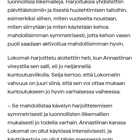
luonnollisia liikemalleja. Harjoituksia yhdistettiin
päivittäistoimiin ja itsestä huolehtimisen taitoihin,
esimerkiksi siihen, miten vuoteelta noustaan,
miten siirrytään ja miten käytetään kehoa
mahdollisimman symmetrisesti, jotta kehon vasen
puoli saadaan aktivoitua mahdollisimman hyvin.
Lokomat-harjoittelu aloitettiin heti, kun Annastiinan
vireystila sen salli, eli jo neljännellä
kuntoutusviikolla. Seija kertoo, että Lokomatin
vahvuus on juuri siinä, että sen voi ottaa mukaan
kuntoutukseen jo hyvin varhaisessa vaiheessa.
– Se mahdollistaa kävelyn harjoittelemisen
symmetrisesti ja luonnollisten liikemallien
mukaisesti jo todella varhain. Annastiinan kanssa
Lokomat on ollut käytössä intensiivisesti, ja
käyttökertoja on ollut tähän mennessä noin