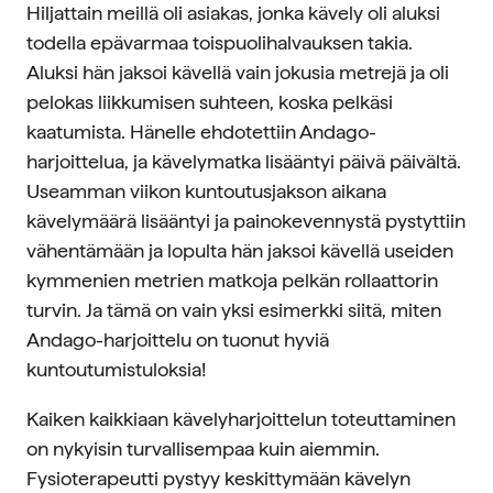
Hiljattain meillä oli asiakas, jonka kävely oli aluksi
todella epävarmaa toispuolihalvauksen takia.
Aluksi hän jaksoi kävellä vain jokusia metrejä ja oli
pelokas liikkumisen suhteen, koska pelkäsi
kaatumista. Hänelle ehdotettiin Andago-
harjoittelua, ja kävelymatka lisääntyi päivä päivältä.
Useamman viikon kuntoutusjakson aikana
kävelymäärä lisääntyi ja painokevennystä pystyttiin
vähentämään ja lopulta hän jaksoi kävellä useiden
kymmenien metrien matkoja pelkän rollaattorin
turvin. Ja tämä on vain yksi esimerkki siitä, miten
Andago-harjoittelu on tuonut hyviä
kuntoutumistuloksia!
Kaiken kaikkiaan kävelyharjoittelun toteuttaminen
on nykyisin turvallisempaa kuin aiemmin.
Fysioterapeutti pystyy keskittymään kävelyn