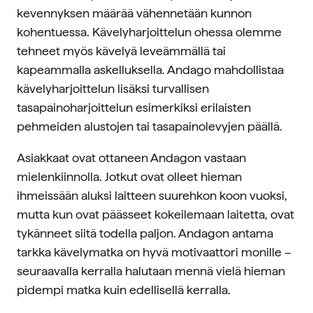
kevennyksen määrää vähennetään kunnon
kohentuessa. Kävelyharjoittelun ohessa olemme
tehneet myös kävelyä leveämmällä tai
kapeammalla askelluksella. Andago mahdollistaa
kävelyharjoittelun lisäksi turvallisen
tasapainoharjoittelun esimerkiksi erilaisten
pehmeiden alustojen tai tasapainolevyjen päällä.
Asiakkaat ovat ottaneen Andagon vastaan
mielenkiinnolla. Jotkut ovat olleet hieman
ihmeissään aluksi laitteen suurehkon koon vuoksi,
mutta kun ovat päässeet kokeilemaan laitetta, ovat
tykänneet siitä todella paljon. Andagon antama
tarkka kävelymatka on hyvä motivaattori monille –
seuraavalla kerralla halutaan mennä vielä hieman
pidempi matka kuin edellisellä kerralla.