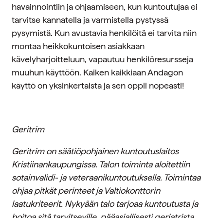
havainnointiin ja ohjaamiseen, kun kuntoutujaa ei
tarvitse kannatella ja varmistella pystyssä
pysymistä. Kun avustavia henkilöitä ei tarvita niin
montaa heikkokuntoisen asiakkaan
kävelyharjoitteluun, vapautuu henkilöresursseja
muuhun käyttöön. Kaiken kaikkiaan Andagon
käyttö on yksinkertaista ja sen oppii nopeasti!
Geritrim
Geritrim on säätiöpohjainen kuntoutuslaitos
Kristiinankaupungissa. Talon toiminta aloitettiin
sotainvalidi- ja veteraanikuntoutuksella. Toimintaa
ohjaa pitkät perinteet ja Valtiokonttorin
laatukriteerit. Nykyään talo tarjoaa kuntoutusta ja
hoitoa sitä tarvitseville, pääasiallisesti geriatrista