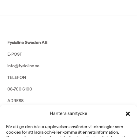
Fysioline Sweden AB
E-POST
info@fysioline.se
TELEFON
08-760 6100
ADRESS
Rosendalsvägen 18b, SE-14143 Huddinge
Hantera samtycke
VERKSAMHETSOMRÅDEN
För att ge den bästa upplevelsen använder vi teknologier som
REHABILITERING
cookies för att lagra och/eller komma åt enhetsinformation.
GYM