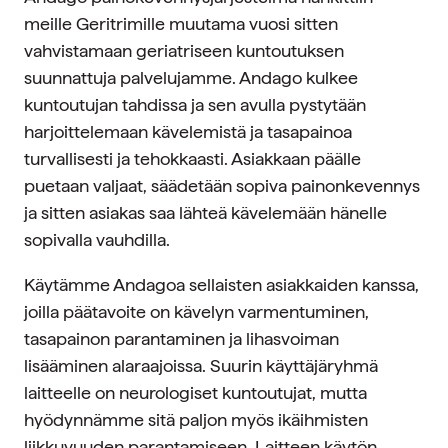
meille Geritrimille muutama vuosi sitten
vahvistamaan geriatriseen kuntoutuksen
suunnattuja palvelujamme.
Andago kulkee
kuntoutujan tahdissa ja sen avulla pystytään
harjoittelemaan kävelemistä ja tasapainoa
turvallisesti ja tehokkaasti. Asiakkaan päälle
puetaan valjaat, säädetään sopiva painonkevennys
ja sitten asiakas saa lähteä kävelemään hänelle
sopivalla vauhdilla.
Käytämme Andagoa sellaisten asiakkaiden kanssa,
joilla päätavoite on kävelyn varmentuminen,
tasapainon parantaminen ja lihasvoiman
lisääminen alaraajoissa. Suurin käyttäjäryhmä
laitteelle on neurologiset kuntoutujat, mutta
hyödynnämme sitä paljon myös ikäihmisten
liikkuvuuden parantamiseen. Laitteen käytön