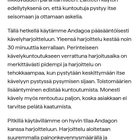
edellytyksenä on, että kuntoutuja pystyy itse
seisomaan ja ottamaan askelia.
Tällä hetkellä käytämme Andagoa pääsääntöisesti
kävelyharjoitteluun. Yleensä harjoittelu kestää noin
30 minuuttia kerrallaan. Perinteiseen
kävelykuntoutukseen verrattuna harjoitusaika on
merkittävästi pidempi ja harjoittelu on
tehokkaampaa, kun pystytään keskittymään itse
kävelyyn pystyssä pysymisen sijaan. Toistomäärien
lisääntyminen edistää kuntoutumista. Monesti
kävely myös rentoutuu paljon, koska asiakkaan ei
tarvitse pelätä kaatumista.
Pitkillä käytävillämme on hyvin tilaa Andagon
kanssa harjoitteluun. Harjoittelu aloitetaan
suuremmalla painonkevennysmäärällä ja